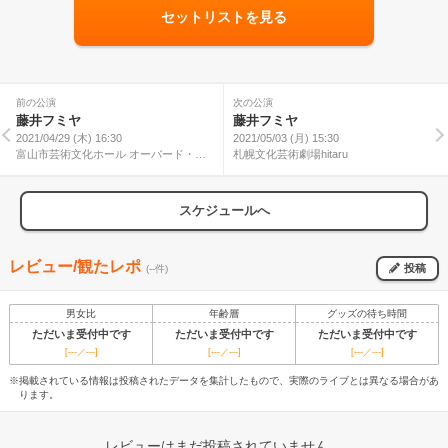
セットリストを見る
前の公演
次の公演
藤井フミヤ
藤井フミヤ
2021/04/29 (木) 16:30
2021/05/03 (月) 15:30
富山市芸術文化ホール オーバード・ホ
札幌文化芸術劇場hitaru
ール
スケジュールへ
レビュー/観たレポ
投稿
(--件)
男女比
年齢層
グッズの待ち時間
ただいま受付中です
ただいま受付中です
ただいま受付中です
[---／---]
[---／---]
[---／---]
※掲載されている情報は投稿されたデータを集計したもので、実際のライブとは異なる場合があ
ります。
レビューはまだ投稿されていません。