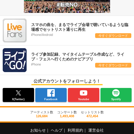
スマホの曲を、まるでライブ会場で聴いているような臨
場感でセットリスト通りに再生
iPhone/Android
今すぐダウンロード
ライブ参加記録、マイタイムテーブル作成など、ライ
ブ・フェスへ行くためのナビアプリ
iPhone
今すぐダウンロード
公式アカウントをフォローしよう！
X(Twitter)
Facebook
Youtube
Spotify
アーティスト数
コンサート数
セットリスト数
126,684
1,493,408
472,454
お知らせ
｜
ヘルプ
｜
利用規約
｜
運営会社