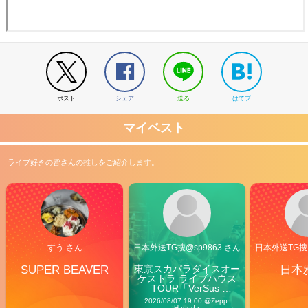
ポスト
シェア
送る
はてブ
マイベスト
ライブ好きの皆さんの推しをご紹介します。
すう さん
日本外送TG搜@sp9863 さん
日本外送TG搜@
SUPER BEAVER
東京スカパラダイスオー
日本
ケストラ ライブハウス
TOUR「VerSus 
Carnival」
2026/08/07 19:00 @Zepp 
Haneda