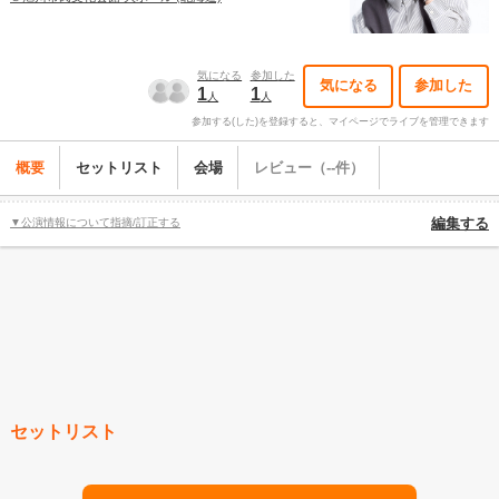
気になる
参加した
気になる
参加した
1
1
人
人
参加する(した)を登録すると、マイページでライブを管理できます
概要
セットリスト
会場
レビュー（--件）
▼公演情報について指摘/訂正する
編集する
セットリスト