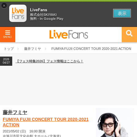
×
LiveFans
表示
株式会社SKIYAKI
無料 - In Google Play
MENU
2026
【フェス特集2026】フェス情報はここから！
04/27
トップ
藤井フミヤ
FUMIYA FUJII CONCERT TOUR 2020-2021 ACTION
2026
【ライブ動員ランキング】2026年上半期編発表！
07/28
2026
【フェス特集2026】フェス情報はここから！
04/27
2026
【ライブ動員ランキング】2026年上半期編発表！
07/28
藤井フミヤ
FUMIYA FUJII CONCERT TOUR 2020-2021
ACTION
2021/05/02 (日) 16:00 開演
＠旭川市民文化会館 大ホール (北海道)