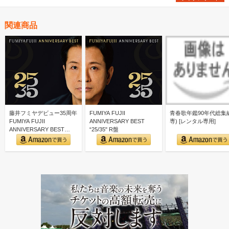
関連商品
藤井フミヤデビュー35周年
FUMIYA FUJII
青春歌年鑑90年代総集編
FUMIYA FUJII
ANNIVERSARY BEST
専) [レンタル専用]
ANNIVERSARY BEST
“25/35" R盤
“25/3…