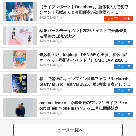
【ライブレポート】Onephony、新体制7人で初ワ
ンマン！乃咲みり＆今田優衣が決意語る＜
Onephony新体制1st Oneman Live はじまりの夏
2026/08/08 (土)
ライブレポート
＞
結那バースデーイベント2026のゲストで斉藤朱夏
＆愛美の出演が決定
2026/08/08 (土)
ニュース
奇妙礼太郎、kojikoji、DENIMSら出演、和歌山の
マーケット型野外イベント『PICNIC JAM 2026』
早割チケット発売開始
2026/08/08 (土)
ニュース
福井で開催のキャンプイン音楽フェス『Rockroshi
Starry Music Festival 2026』第3弾出演者として
SCOOBIE DO、かりゆし58、Reiを発表
2026/08/08 (土)
ニュース
omeme tenten、今年最後のワンマンライブ『ten
out of ten 〜one man〜』を11月に開催決定
2026/08/08 (土)
ニュース
ニュース一覧へ