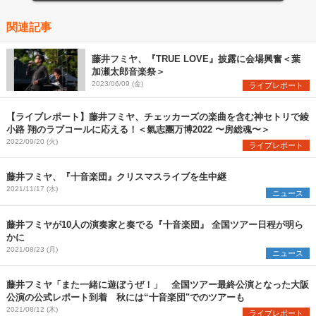
関連記事
藤井フミヤ、『TRUE LOVE』披露に会場興奮＜葉
加瀬太郎音楽祭＞
2023/06/09 (金)
ライブレポート
【ライブレポート】藤井フミヤ、チェッカーズの楽曲を含む神セトリで綾
小路 翔のラブコールに応える！＜氣志團万博2022 〜房総魂〜＞
2022/09/20 (火)
ライブレポート
藤井フミヤ、『十音楽団』クリスマスライブを生中継
2021/11/17 (水)
ニュース
藤井フミヤが10人の演奏家と奏でる『十音楽団』 全国ツアー日程が明ら
かに
2021/08/23 (月)
ニュース
藤井フミヤ「また一緒に遊ぼうぜ！」 全国ツアー最終公演となった大阪
公演の公式レポート到着 秋には“十音楽団"でのツアーも
2021/08/12 (木)
ライブレポート