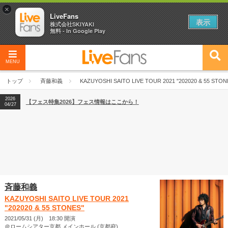
×
LiveFans
表示
株式会社SKIYAKI
無料 - In Google Play
MENU
2026
【フェス特集2026】フェス情報はここから！
04/27
トップ
斉藤和義
KAZUYOSHI SAITO LIVE TOUR 2021 "202020 & 55 STON
2026
【ライブ動員ランキング】2026年上半期編発表！
07/28
2026
【フェス特集2026】フェス情報はここから！
04/27
2026
【ライブ動員ランキング】2026年上半期編発表！
07/28
斉藤和義
KAZUYOSHI SAITO LIVE TOUR 2021
"202020 & 55 STONES"
2021/05/31 (月) 18:30 開演
＠ロームシアター京都 メインホール (京都府)