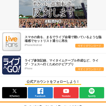
スマホの曲を、まるでライブ会場で聴いているような臨
場感でセットリスト通りに再生
iPhone/Android
今すぐダウンロード
ライブ参加記録、マイタイムテーブル作成など、ライ
ブ・フェスへ行くためのナビアプリ
iPhone
今すぐダウンロード
公式アカウントをフォローしよう！
X(Twitter)
Facebook
Youtube
Spotify