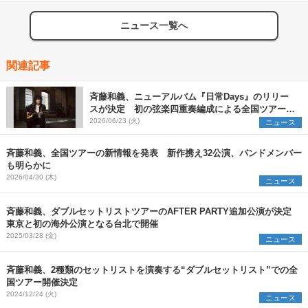
ニュース一覧へ
関連記事
斉藤和義、ニューアルバム『日常Days』のリリー
スが決定 初の弦楽四重奏編成による全国ツアーの
詳細も明らかに
2026/06/23 (火)
ニュース
斉藤和義、全国ツアーの新情報を発表 新作携え32公演、バンドメンバー
も明らかに
2026/04/30 (木)
ニュース
斉藤和義、ダブルセットリストツアーのAFTER PARTY追加公演が決定
東京と初の海外公演となる台北で開催
2025/03/28 (金)
ニュース
斉藤和義、2種類のセットリストを演奏する“ダブルセットリスト”での全
国ツアー開催決定
2024/12/24 (火)
ニュース