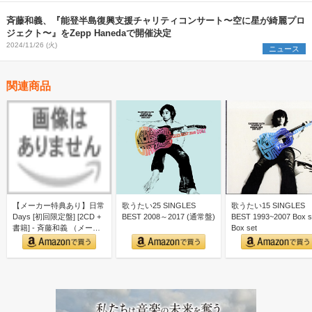
斉藤和義、『能登半島復興支援チャリティコンサート〜空に星が綺麗プロ
ジェクト〜』をZepp Hanedaで開催決定
2024/11/26 (火)
ニュース
関連商品
【メーカー特典あり】日常
歌うたい25 SINGLES
歌うたい15 SINGLES
Days [初回限定盤] [2CD +
BEST 2008～2017 (通常盤)
BEST 1993~2007 Box s
書籍] - 斉藤和義 （メーカ
Box set
ー特…