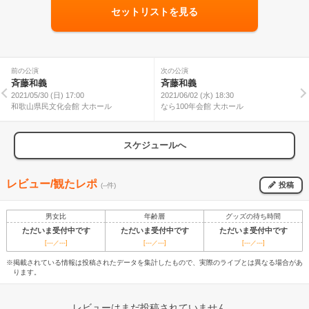
セットリストを見る
前の公演
次の公演
斉藤和義
斉藤和義
2021/05/30 (日) 17:00
2021/06/02 (水) 18:30
和歌山県民文化会館 大ホール
なら100年会館 大ホール
スケジュールへ
レビュー/観たレポ
投稿
(--件)
男女比
年齢層
グッズの待ち時間
ただいま受付中です
ただいま受付中です
ただいま受付中です
[---／---]
[---／---]
[---／---]
※掲載されている情報は投稿されたデータを集計したもので、実際のライブとは異なる場合があ
ります。
レビューはまだ投稿されていません。