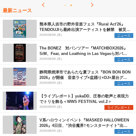
最新ニュース
熊本県人吉市の野外音楽フェス『Rural Act'26』
TENDOUJIら最終出演アーティストを解禁 被災地
支援プロジェクトの始動も発表
2026/08/06 (木)
ニュース
The BONEZ 対バンツアー『MATCHBOX2026』
SiM、Fear, and Loathing in Las Vegasら対バン
アーティストを一斉解禁
2026/08/06 (木)
ニュース
静岡県焼津市であらたな夏フェス『BON BON BON
2026』が開催 音楽ライブ×盆踊り×DJ×屋台グル
メ×ランタンナイトで彩る2日間
2026/08/05 (水)
ニュース
【ライブレポート】yukaDD、圧巻の歌声と表現力
でトリを飾る＜WWS FESTIVAL vol.2＞
2026/08/05 (水)
ライブレポート
V系ハロウィンイベント『MASKED HALLOWEEN
2026』4日目、“渋谷魔界†モンスターナイト”出演6
組を発表
2026/08/05 (水)
ニュース