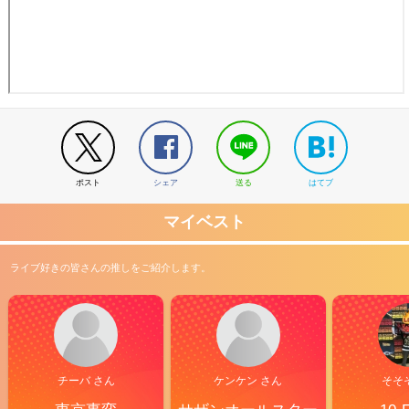
ポスト
シェア
送る
はてブ
マイベスト
ライブ好きの皆さんの推しをご紹介します。
チーバ さん
ケンケン さん
そそ