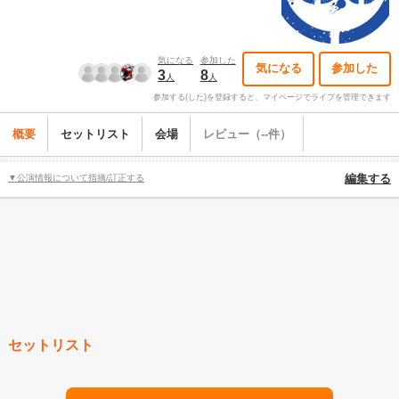
気になる
参加した
気になる
参加した
3
8
人
人
参加する(した)を登録すると、マイページでライブを管理できます
概要
セットリスト
会場
レビュー（--件）
▼公演情報について指摘/訂正する
編集する
セットリスト