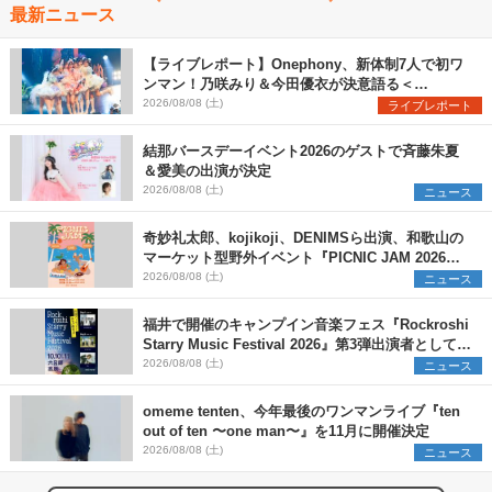
最新ニュース
【ライブレポート】Onephony、新体制7人で初ワ
ンマン！乃咲みり＆今田優衣が決意語る＜
Onephony新体制1st Oneman Live はじまりの夏
2026/08/08 (土)
ライブレポート
＞
結那バースデーイベント2026のゲストで斉藤朱夏
＆愛美の出演が決定
2026/08/08 (土)
ニュース
奇妙礼太郎、kojikoji、DENIMSら出演、和歌山の
マーケット型野外イベント『PICNIC JAM 2026』
早割チケット発売開始
2026/08/08 (土)
ニュース
福井で開催のキャンプイン音楽フェス『Rockroshi
Starry Music Festival 2026』第3弾出演者として
SCOOBIE DO、かりゆし58、Reiを発表
2026/08/08 (土)
ニュース
omeme tenten、今年最後のワンマンライブ『ten
out of ten 〜one man〜』を11月に開催決定
2026/08/08 (土)
ニュース