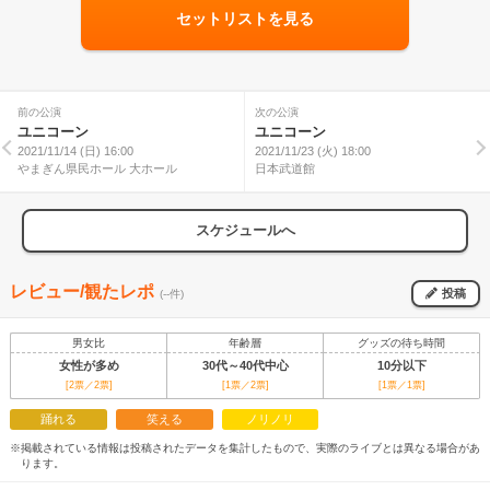
セットリストを見る
前の公演
次の公演
ユニコーン
ユニコーン
2021/11/14 (日) 16:00
2021/11/23 (火) 18:00
やまぎん県民ホール 大ホール
日本武道館
スケジュールへ
レビュー/観たレポ
投稿
(--件)
男女比
年齢層
グッズの待ち時間
女性が多め
30代～40代中心
10分以下
[2票／2票]
[1票／2票]
[1票／1票]
踊れる
笑える
ノリノリ
※掲載されている情報は投稿されたデータを集計したもので、実際のライブとは異なる場合があ
ります。