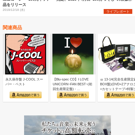
品をリリース
2019/12/18 (水)
ライブレポート
関連商品
永久保存盤 J-COOL スー
【Blu-spec CD】I LOVE
ゅ 13-14(完全生産限
パー・ベスト
UNICORN~FAN BEST~(初
BOX盤)(DVD+2アナロ
回生産限定盤) - …
+カセットテープ+特製
ズ付)