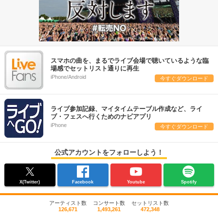
スマホの曲を、まるでライブ会場で聴いているような臨
場感でセットリスト通りに再生
iPhone/Android
今すぐダウンロード
ライブ参加記録、マイタイムテーブル作成など、ライ
ブ・フェスへ行くためのナビアプリ
iPhone
今すぐダウンロード
公式アカウントをフォローしよう！
X(Twitter)
Facebook
Youtube
Spotify
アーティスト数
コンサート数
セットリスト数
126,671
1,493,261
472,348