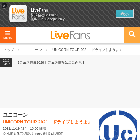
×
LiveFans
表示
株式会社SKIYAKI
無料 - In Google Play
MENU
2026
【フェス特集2026】フェス情報はここから！
04/27
トップ
ユニコーン
UNICORN TOUR 2021「ドライブしようよ」
2026
【ライブ動員ランキング】2026年上半期編発表！
07/28
2026
【フェス特集2026】フェス情報はここから！
04/27
2026
【ライブ動員ランキング】2026年上半期編発表！
07/28
ユニコーン
UNICORN TOUR 2021「ドライブしようよ」
2021/11/19 (金) 18:00 開演
＠札幌文化芸術劇場hitaru 劇場 (北海道)