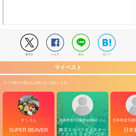
ポスト
シェア
送る
はてブ
マイベスト
ライブ好きの皆さんの推しをご紹介します。
すう さん
日本外送TG搜@sp9863 さん
日本外送TG搜@
SUPER BEAVER
東京スカパラダイスオー
日本
ケストラ ライブハウス