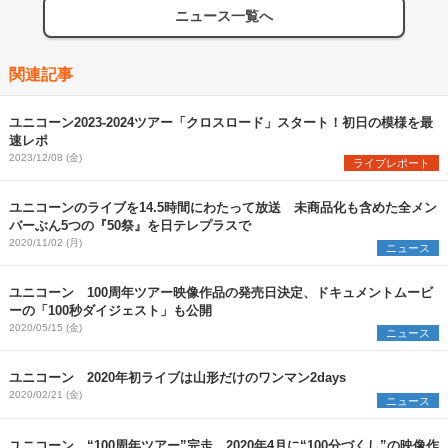
ニュース一覧へ
関連記事
ユニコーン2023-2024ツアー「クロスロード」スタート！初日の模様を最
速レポ
2023/12/08 (金)
ライブレポート
ユニコーンのライブを14.5時間にわたって放送 未商品化も含めた全メン
バーぶん5つの『50祭』を日テレプラスで
2020/11/02 (月)
ニュース
ユニコーン 100周年ツアー映像作品の発売日決定、ドキュメントムービ
ーの「100秒ダイジェスト」も公開
2020/05/15 (金)
ニュース
ユニコーン 2020年初ライブは山形だけのワンマン2days
2020/02/21 (金)
ニュース
ユニコーン “100周年ツアー”完走、2020年4月に“100分づくし”の映像作