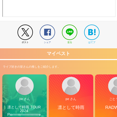
ポスト
シェア
送る
はてブ
マイベスト
ライブ好きの皆さんの推しをご紹介します。
pe さん
pe さん
ごと
凛として時雨 TOUR 
凛として時雨
RAD
2024 
Pierrrrrrrrrrrrrrrrrrrre 