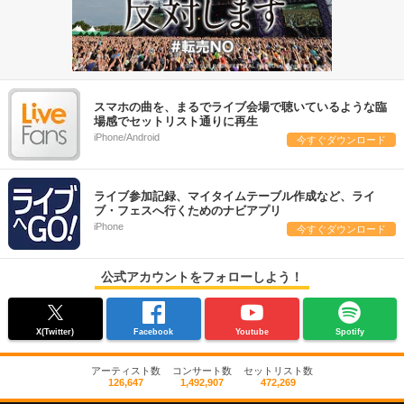
スマホの曲を、まるでライブ会場で聴いているような臨
場感でセットリスト通りに再生
iPhone/Android
今すぐダウンロード
ライブ参加記録、マイタイムテーブル作成など、ライ
ブ・フェスへ行くためのナビアプリ
iPhone
今すぐダウンロード
公式アカウントをフォローしよう！
X(Twitter)
Facebook
Youtube
Spotify
アーティスト数
コンサート数
セットリスト数
126,647
1,492,907
472,269