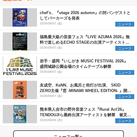
chef’s、『utage 2026 autumn』の対バンゲストと
してパーカーズを発表
2026/08/07 (金)
ニュース
福島最大級の音楽フェス『LIVE AZUMA 2026』無
料で楽しめるECHO STAGEの出演アーティストを
発表
2026/08/07 (金)
ニュース
岩手・盛岡『いしがき MUSIC FESTIVAL 2026』
盛岡城跡公園会場のタイムテーブル解禁
2026/08/07 (金)
ニュース
友成空、KeNN、お風呂と街灯が出演、 SKID
ZERO主催『窓 -MINAMI WHEEL EDITION- 』開催
決定
2026/08/07 (金)
ニュース
熊本県人吉市の野外音楽フェス『Rural Act'26』
TENDOUJIら最終出演アーティストを解禁 被災地
支援プロジェクトの始動も発表
2026/08/06 (木)
ニュース
ニュース一覧へ