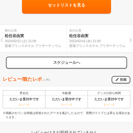
セットリストを見る
前の公演
次の公演
松任谷由実
松任谷由実
2022/02/12 (土) 21:00
2022/02/16 (水) 21:00
苗場プリンスホテル ブリザーディウム
苗場プリンスホテル ブリザーディウム
スケジュールへ
レビュー/観たレポ
投稿
(--件)
男女比
年齢層
グッズの待ち時間
ただいま受付中です
ただいま受付中です
ただいま受付中です
[---／---]
[---／---]
[---／---]
※掲載されている情報は投稿されたデータを集計したもので、実際のライブとは異なる場合があ
ります。
レビューはまだ投稿されていません。