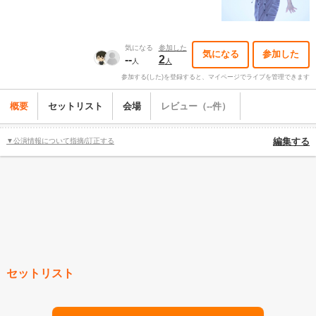
気になる
参加した
気になる
参加した
--
2
人
人
参加する(した)を登録すると、マイページでライブを管理できます
概要
セットリスト
会場
レビュー（--件）
▼公演情報について指摘/訂正する
編集する
セットリスト