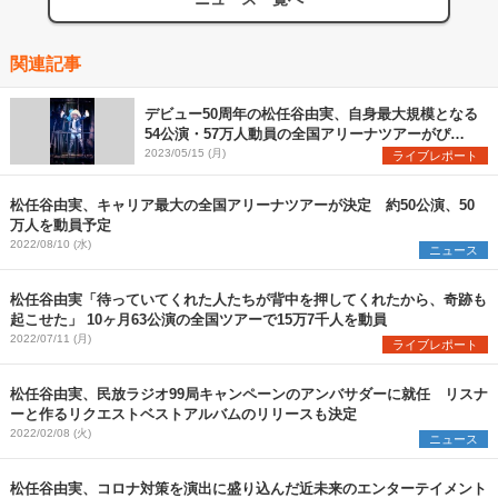
関連記事
デビュー50周年の松任谷由実、自身最大規模となる
54公演・57万人動員の全国アリーナツアーがぴあ
アリーナMMで開幕
2023/05/15 (月)
ライブレポート
松任谷由実、キャリア最大の全国アリーナツアーが決定 約50公演、50
万人を動員予定
2022/08/10 (水)
ニュース
松任谷由実「待っていてくれた人たちが背中を押してくれたから、奇跡も
起こせた」 10ヶ月63公演の全国ツアーで15万7千人を動員
2022/07/11 (月)
ライブレポート
松任谷由実、民放ラジオ99局キャンペーンのアンバサダーに就任 リスナ
ーと作るリクエストベストアルバムのリリースも決定
2022/02/08 (火)
ニュース
松任谷由実、コロナ対策を演出に盛り込んだ近未来のエンターテイメント