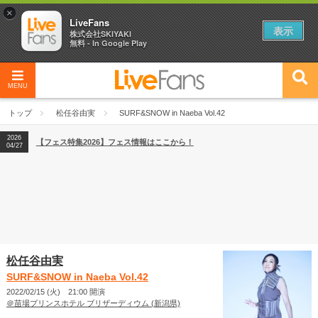
×
LiveFans
表示
株式会社SKIYAKI
無料 - In Google Play
MENU
2026
【フェス特集2026】フェス情報はここから！
04/27
トップ
松任谷由実
SURF&SNOW in Naeba Vol.42
2026
【ライブ動員ランキング】2026年上半期編発表！
07/28
2026
【フェス特集2026】フェス情報はここから！
04/27
2026
【ライブ動員ランキング】2026年上半期編発表！
07/28
松任谷由実
SURF&SNOW in Naeba Vol.42
2022/02/15 (火) 21:00 開演
＠苗場プリンスホテル ブリザーディウム (新潟県)