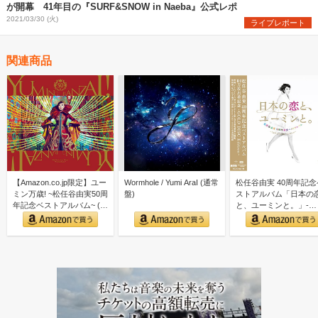
が開幕 41年目の『SURF&SNOW in Naeba』公式レポ
2021/03/30 (火)
ライブレポート
関連商品
【Amazon.co.jp限定】ユー
Wormhole / Yumi AraI (通常
松任谷由実 40周年記念
ミン万歳! ~松任谷由実50周
盤)
ストアルバム「日本の
年記念ベストアルバム~ (初
と、ユーミンと。」-
回限…
GOLD DISC Editi…