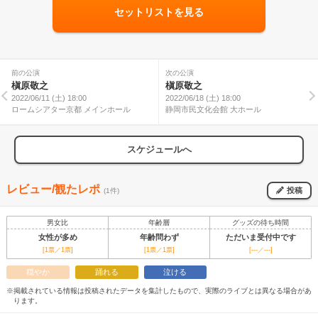
セットリストを見る
前の公演
次の公演
槇原敬之
槇原敬之
2022/06/11 (土) 18:00
2022/06/18 (土) 18:00
ロームシアター京都 メインホール
静岡市民文化会館 大ホール
スケジュールへ
レビュー/観たレポ
投稿
(1件)
男女比
年齢層
グッズの待ち時間
女性が多め
年齢問わず
ただいま受付中です
[1票／1票]
[1票／1票]
[---／---]
穏やか
踊れる
泣ける
※掲載されている情報は投稿されたデータを集計したもので、実際のライブとは異なる場合があ
ります。