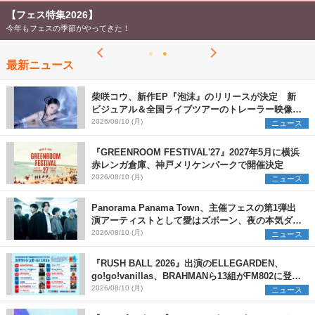
【フェス特集2026】
今年もフェスの季節がやってきた！
最新ニュース
柴咲コウ、新作EP『泡沫』のリリースが決定 新
ビジュアル＆全国ライブツアーのトレーラー映像が
一部解禁【コメントあり】
2026/08/10 (月)
ニュース
『GREENROOM FESTIVAL'27』2027年5月に横浜
赤レンガ倉庫、神戸メリケンパークで開催決定
2026/08/10 (月)
ニュース
Panorama Panama Town、主催フェスの第1弾出
演アーティストとして愛はズボーン、夜の本気ダン
スらを発表 「plus∈you」のMVも公開に
2026/08/10 (月)
ニュース
『RUSH BALL 2026』出演のELLEGARDEN、
go!go!vanillas、BRAHMANら13組がFM802に登
場、他出演アーティストの“渾身の1曲”をセレクト
2026/08/10 (月)
ニュース