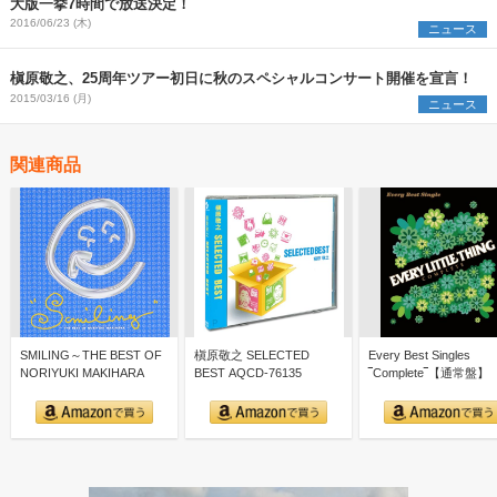
大版一挙7時間で放送決定！
2016/06/23 (木)
ニュース
槇原敬之、25周年ツアー初日に秋のスペシャルコンサート開催を宣言！
2015/03/16 (月)
ニュース
関連商品
SMILING～THE BEST OF
槇原敬之 SELECTED
Every Best Singles
NORIYUKI MAKIHARA
BEST AQCD-76135
‾Complete‾【通常盤】