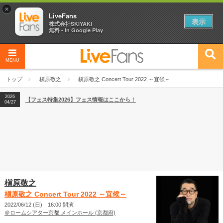
×
LiveFans
表示
株式会社SKIYAKI
無料 - In Google Play
MENU
2026
【フェス特集2026】フェス情報はここから！
04/27
トップ
槇原敬之
槇原敬之 Concert Tour 2022 ～宜候～
2026
【ライブ動員ランキング】2026年上半期編発表！
07/28
2026
【フェス特集2026】フェス情報はここから！
04/27
2026
【ライブ動員ランキング】2026年上半期編発表！
07/28
槇原敬之
槇原敬之 Concert Tour 2022 ～宜候～
2022/06/12 (日) 16:00 開演
＠ロームシアター京都 メインホール (京都府)