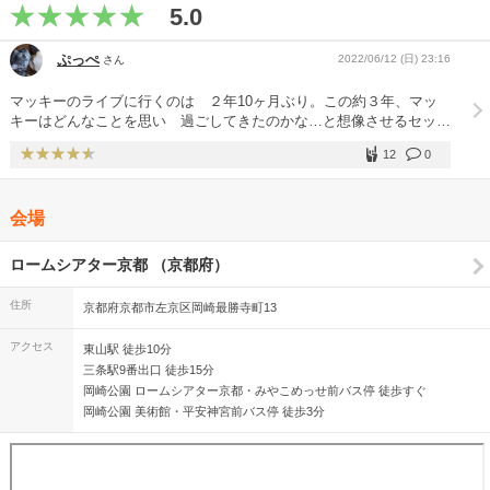
5.0
ぷっぺ
2022/06/12 (日) 23:16
さん
マッキーのライブに行くのは ２年10ヶ月ぶり。この約３年、マッ
キーはどんなことを思い 過ごしてきたのかな…と想像させるセット
リストです。この間の 彼の気持ちや、ファンへの謝罪や感謝の気持
12
0
ち、今後の人生に対する思いと決意… それらがあふれていました。
ツアーも中盤に差し掛かり、 マッキーの調子もうなぎのぼり。今日
は 冗談もいっぱい飛び出したり、自分の曲名を間違えたり、バンド
会場
メンバーさんの名前をいい間違えてお腹をかかえて笑ってたり。 と
てもリラックスしていたマッキーでした！ 伸びやかな美しい高音も
健在。 ジャズ調の曲もあり、音楽をしっかり楽しませてもらいまし
ロームシアター京都 （京都府）
た。 感動して泣かされたり、笑わされたり、あっというまの２時間
強でした。 高校生カップルや子供さんを連れたファミリーなど若い
住所
京都府京都市左京区岡崎最勝寺町13
世代も目立った公演でした。
アクセス
東山駅 徒歩10分
三条駅9番出口 徒歩15分
岡崎公園 ロームシアター京都・みやこめっせ前バス停 徒歩すぐ
岡崎公園 美術館・平安神宮前バス停 徒歩3分