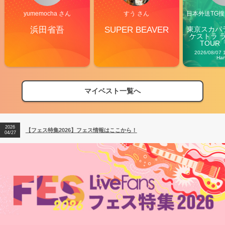
yumemocha さん
すう さん
日本外送TG搜@
浜田省吾
SUPER BEAVER
東京スカパ
ケストラ 
TOUR「V
Carn
2026/08/07 
Ha
マイベスト一覧へ
2026
【フェス特集2026】フェス情報はここから！
04/27
2026
【ライブ動員ランキング】2026年上半期編発表！
07/28
2026
【フェス特集2026】フェス情報はここから！
04/27
2026
【ライブ動員ランキング】2026年上半期編発表！
07/28