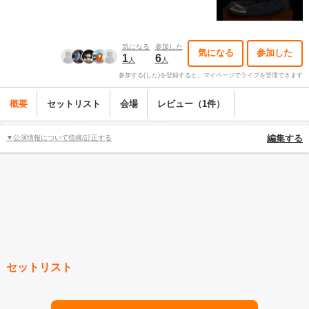
気になる
参加した
気になる
参加した
1
6
人
人
参加する(した)を登録すると、マイページでライブを管理できます
概要
セットリスト
会場
レビュー（1件）
▼公演情報について指摘/訂正する
編集する
セットリスト