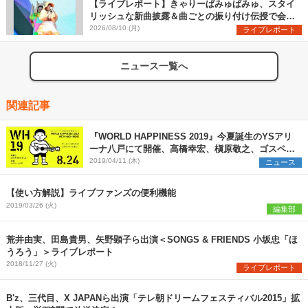
【ライブレポート】きゃりーぱみゅぱみゅ、スタイ
リッシュな新曲披露＆曲ごとの振り付け伝授で会場
を盛り上げまくる！＜LuckyFes’26＞
2026/08/10 (月)
ライブレポート
ニュース一覧へ
関連記事
『WORLD HAPPINESS 2019』今夏誕生のYSアリ
ーナ八戸にて開催、高橋幸宏、槇原敬之、ゴスペラ
ーズ第一弾出演者も発表
2019/04/11 (木)
ニュース
【使い方解説】ライブファンズの便利機能
2019/03/26 (火)
編集部
荒井由実、田島貴男、矢野顕子ら出演＜SONGS & FRIENDS 小坂忠「ほ
うろう」＞ライブレポート
2018/11/27 (火)
ライブレポート
B'z、三代目、X JAPANら出演「テレ朝ドリームフェスティバル2015」拡