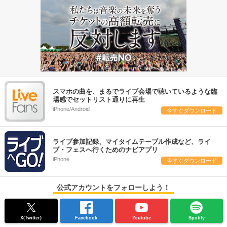
スマホの曲を、まるでライブ会場で聴いているような臨
場感でセットリスト通りに再生
iPhone/Android
今すぐダウンロード
ライブ参加記録、マイタイムテーブル作成など、ライ
ブ・フェスへ行くためのナビアプリ
iPhone
今すぐダウンロード
公式アカウントをフォローしよう！
X(Twitter)
Facebook
Youtube
Spotify