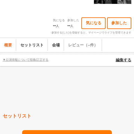
気になる
参加した
気になる
参加した
--
--
人
人
参加する(した)を登録すると、マイページでライブを管理できます
概要
セットリスト
会場
レビュー（--件）
▼公演情報について指摘/訂正する
編集する
セットリスト