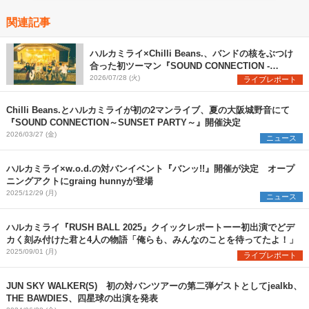
関連記事
ハルカミライ×Chilli Beans.、バンドの核をぶつけ
合った初ツーマン『SOUND CONNECTION -
SUNSET PARTY-』レポート
2026/07/28 (火)
ライブレポート
Chilli Beans.とハルカミライが初の2マンライブ、夏の大阪城野音にて
『SOUND CONNECTION～SUNSET PARTY～』開催決定
2026/03/27 (金)
ニュース
ハルカミライ×w.o.d.の対バンイベント『バンッ!!』開催が決定 オープ
ニングアクトにgraing hunnyが登場
2025/12/29 (月)
ニュース
ハルカミライ『RUSH BALL 2025』クイックレポートーー初出演でどデ
カく刻み付けた君と4人の物語「俺らも、みんなのことを待ってたよ！」
2025/09/01 (月)
ライブレポート
JUN SKY WALKER(S) 初の対バンツアーの第二弾ゲストとしてjealkb、
THE BAWDIES、四星球の出演を発表