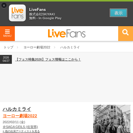
×
LiveFans
表示
株式会社SKIYAKI
無料 - In Google Play
MENU
2026
【フェス特集2026】フェス情報はここから！
04/27
トップ
ヨーロー劇場2022
ハルカミライ
2026
【ライブ動員ランキング】2026年上半期編発表！
07/28
2026
【フェス特集2026】フェス情報はここから！
04/27
2026
【ライブ動員ランキング】2026年上半期編発表！
07/28
ハルカミライ
ヨーロー劇場2022
2022/02/11 (金)
＠SAGA GEILS (佐賀県)
» 他の出演アーティストを見る