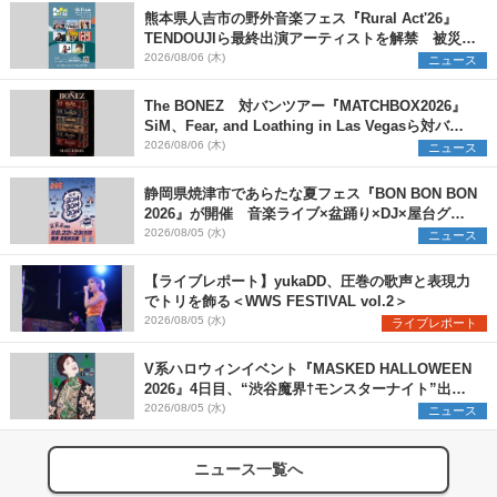
熊本県人吉市の野外音楽フェス『Rural Act'26』
TENDOUJIら最終出演アーティストを解禁 被災地
支援プロジェクトの始動も発表
2026/08/06 (木)
ニュース
The BONEZ 対バンツアー『MATCHBOX2026』
SiM、Fear, and Loathing in Las Vegasら対バン
アーティストを一斉解禁
2026/08/06 (木)
ニュース
静岡県焼津市であらたな夏フェス『BON BON BON
2026』が開催 音楽ライブ×盆踊り×DJ×屋台グル
メ×ランタンナイトで彩る2日間
2026/08/05 (水)
ニュース
【ライブレポート】yukaDD、圧巻の歌声と表現力
でトリを飾る＜WWS FESTIVAL vol.2＞
2026/08/05 (水)
ライブレポート
V系ハロウィンイベント『MASKED HALLOWEEN
2026』4日目、“渋谷魔界†モンスターナイト”出演6
組を発表
2026/08/05 (水)
ニュース
ニュース一覧へ