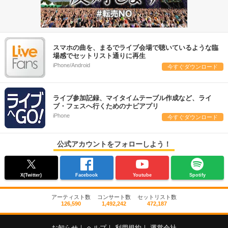
スマホの曲を、まるでライブ会場で聴いているような臨
場感でセットリスト通りに再生
iPhone/Android
今すぐダウンロード
ライブ参加記録、マイタイムテーブル作成など、ライ
ブ・フェスへ行くためのナビアプリ
iPhone
今すぐダウンロード
公式アカウントをフォローしよう！
X(Twitter)
Facebook
Youtube
Spotify
アーティスト数
コンサート数
セットリスト数
126,590
1,492,242
472,187