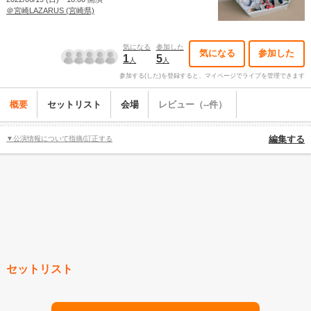
＠宮崎LAZARUS (宮崎県)
気になる
参加した
気になる
参加した
1
5
人
人
参加する(した)を登録すると、マイページでライブを管理できます
概要
セットリスト
会場
レビュー（--件）
▼公演情報について指摘/訂正する
編集する
セットリスト