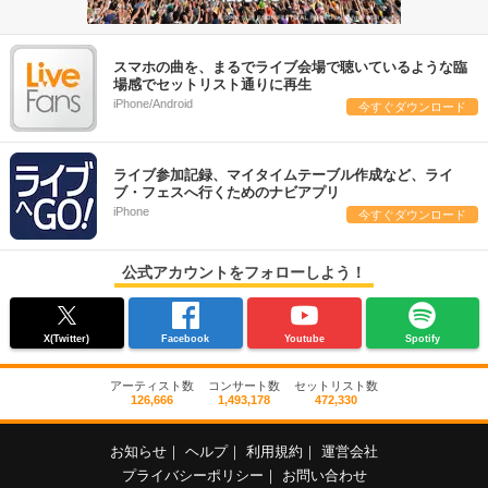
スマホの曲を、まるでライブ会場で聴いているような臨
場感でセットリスト通りに再生
iPhone/Android
今すぐダウンロード
ライブ参加記録、マイタイムテーブル作成など、ライ
ブ・フェスへ行くためのナビアプリ
iPhone
今すぐダウンロード
公式アカウントをフォローしよう！
X(Twitter)
Facebook
Youtube
Spotify
アーティスト数
コンサート数
セットリスト数
126,666
1,493,178
472,330
お知らせ
｜
ヘルプ
｜
利用規約
｜
運営会社
プライバシーポリシー
｜
お問い合わせ