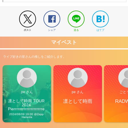
ポスト
シェア
送る
はてブ
マイベスト
ライブ好きの皆さんの推しをご紹介します。
pe さん
pe さん
ごと
凛として時雨 TOUR 
凛として時雨
RAD
2024 
Pierrrrrrrrrrrrrrrrrrrre 
Vibes
2024/08/09 19:00 @Zepp 
Haneda