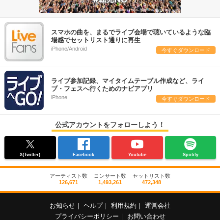
スマホの曲を、まるでライブ会場で聴いているような臨
場感でセットリスト通りに再生
iPhone/Android
今すぐダウンロード
ライブ参加記録、マイタイムテーブル作成など、ライ
ブ・フェスへ行くためのナビアプリ
iPhone
今すぐダウンロード
公式アカウントをフォローしよう！
X(Twitter)
Facebook
Youtube
Spotify
アーティスト数
コンサート数
セットリスト数
126,671
1,493,261
472,348
お知らせ
｜
ヘルプ
｜
利用規約
｜
運営会社
プライバシーポリシー
｜
お問い合わせ