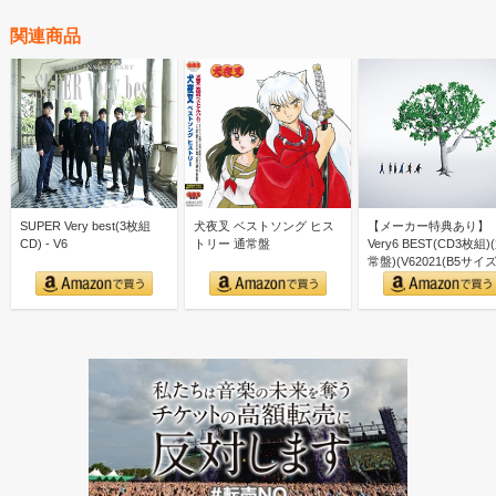
関連商品
SUPER Very best(3枚組
犬夜叉 ベストソング ヒス
【メーカー特典あり】
CD) - V6
トリー 通常盤
Very6 BEST(CD3枚組)
常盤)(V62021(B5サイズ)