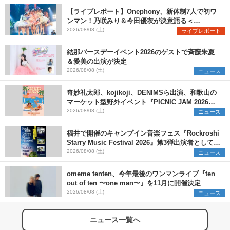
【ライブレポート】Onephony、新体制7人で初ワ
ンマン！乃咲みり＆今田優衣が決意語る＜
Onephony新体制1st Oneman Live はじまりの夏
2026/08/08 (土)
ライブレポート
＞
結那バースデーイベント2026のゲストで斉藤朱夏
＆愛美の出演が決定
2026/08/08 (土)
ニュース
奇妙礼太郎、kojikoji、DENIMSら出演、和歌山の
マーケット型野外イベント『PICNIC JAM 2026』
早割チケット発売開始
2026/08/08 (土)
ニュース
福井で開催のキャンプイン音楽フェス『Rockroshi
Starry Music Festival 2026』第3弾出演者として
SCOOBIE DO、かりゆし58、Reiを発表
2026/08/08 (土)
ニュース
omeme tenten、今年最後のワンマンライブ『ten
out of ten 〜one man〜』を11月に開催決定
2026/08/08 (土)
ニュース
ニュース一覧へ