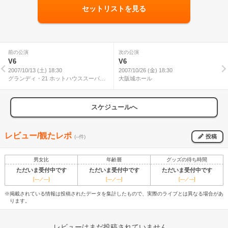
セットリストを見る
前の公演
次の公演
V6
V6
2007/10/13 (土) 18:30
2007/10/26 (金) 18:30
グランディ・21 ホットハウススーパー
大阪城ホール
アリーナ
スケジュールへ
レビュー/観たレポ
投稿
(--件)
男女比
年齢層
グッズの待ち時間
ただいま受付中です
ただいま受付中です
ただいま受付中です
[---／---]
[---／---]
[---／---]
※掲載されている情報は投稿されたデータを集計したもので、実際のライブとは異なる場合があ
ります。
レビューはまだ投稿されていません。