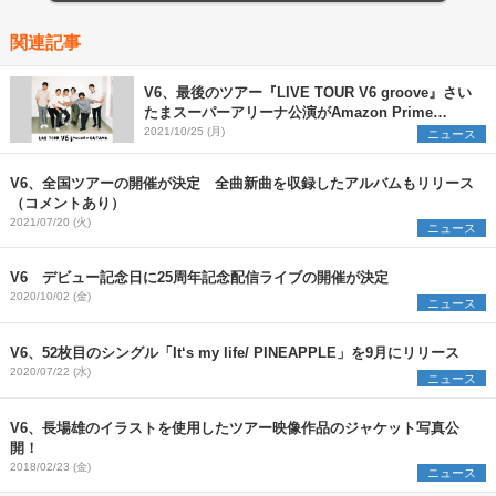
関連記事
V6、最後のツアー『LIVE TOUR V6 groove』さい
たまスーパーアリーナ公演がAmazon Prime
Videoで見放題独占配信へ
2021/10/25 (月)
ニュース
V6、全国ツアーの開催が決定 全曲新曲を収録したアルバムもリリース
（コメントあり）
2021/07/20 (火)
ニュース
V6 デビュー記念日に25周年記念配信ライブの開催が決定
2020/10/02 (金)
ニュース
V6、52枚目のシングル「It‘s my life/ PINEAPPLE」を9月にリリース
2020/07/22 (水)
ニュース
V6、長場雄のイラストを使用したツアー映像作品のジャケット写真公
開！
2018/02/23 (金)
ニュース