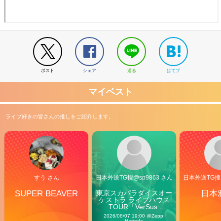
ポスト
シェア
送る
はてブ
マイベスト
ライブ好きの皆さんの推しをご紹介します。
すう さん
日本外送TG搜@sp9863 さん
日本外送TG搜@
SUPER BEAVER
東京スカパラダイスオー
日本
ケストラ ライブハウス
TOUR「VerSus 
Carnival」
2026/08/07 19:00 @Zepp 
Haneda