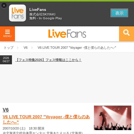
×
LiveFans
表示
株式会社SKIYAKI
無料 - In Google Play
MENU
2026
【フェス特集2026】フェス情報はここから！
04/27
トップ
V6
V6 LIVE TOUR 2007 "Voyager -僕と僕らのあしたへ-"
2026
【ライブ動員ランキング】2026年上半期編発表！
07/28
2026
【フェス特集2026】フェス情報はここから！
04/27
2026
【ライブ動員ランキング】2026年上半期編発表！
07/28
V6
V6 LIVE TOUR 2007 "Voyager -僕と僕らのあ
したへ-"
2007/10/20 (土) 18:30 開演
＠北海道立総合体育センター 北海きたえーる (北海道)