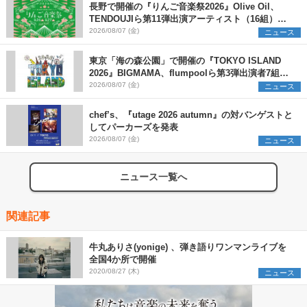
長野で開催の『りんご音楽祭2026』Olive Oil、
TENDOUJIら第11弾出演アーティスト（16組）を
発表
2026/08/07 (金)
ニュース
東京「海の森公園」で開催の『TOKYO ISLAND
2026』BIGMAMA、flumpoolら第3弾出演者7組を
発表 ワークショップ・アート出展者を募集
2026/08/07 (金)
ニュース
chef’s、『utage 2026 autumn』の対バンゲストと
してパーカーズを発表
2026/08/07 (金)
ニュース
ニュース一覧へ
関連記事
牛丸ありさ(yonige) 、弾き語りワンマンライブを
全国4か所で開催
2020/08/27 (木)
ニュース