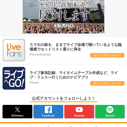
スマホの曲を、まるでライブ会場で聴いているような臨
場感でセットリスト通りに再生
iPhone/Android
今すぐダウンロード
ライブ参加記録、マイタイムテーブル作成など、ライ
ブ・フェスへ行くためのナビアプリ
iPhone
今すぐダウンロード
公式アカウントをフォローしよう！
X(Twitter)
Facebook
Youtube
Spotify