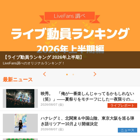
2026
【ライブ動員ランキング】2026年上半期編発表！
07/28
【ライブ動員ランキング 2026年上半期】
LiveFans調べのオリジナルランキング！
最新ニュース
映秀。 「俺が一番楽しんじゃってるかもしれない
（笑）」――夏祭りをモチーフにした一夜限りのス
ペシャルライブ『色祭』レポート
2026/08/07 (金)
ライブレポート
ハナレグミ、北関東＆中国山陰、東京大阪を巡る弾
き語りツアー10月より開催決定
2026/08/07 (金)
ニュース