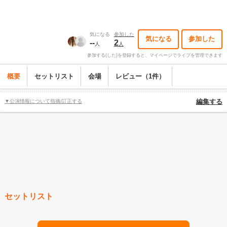
気になる
参加した
気になる
参加した
--
2
人
人
参加する(した)を登録すると、マイページでライブを管理できます
概要
セットリスト
会場
レビュー（1件）
▼公演情報について指摘/訂正する
編集する
セットリスト