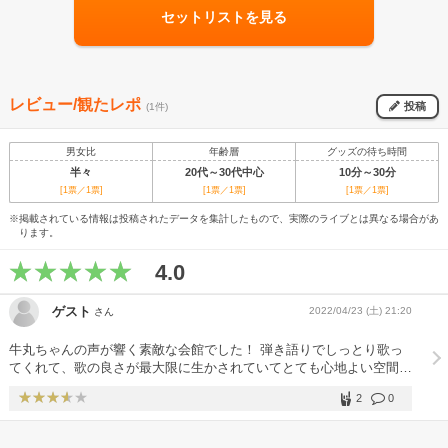
セットリストを見る
レビュー/観たレポ
投稿
(1件)
男女比
年齢層
グッズの待ち時間
半々
20代～30代中心
10分～30分
[1票／1票]
[1票／1票]
[1票／1票]
※掲載されている情報は投稿されたデータを集計したもので、実際のライブとは異なる場合があ
ります。
4.0
ゲスト
2022/04/23 (土) 21:20
さん
牛丸ちゃんの声が響く素敵な会館でした！ 弾き語りでしっとり歌っ
てくれて、歌の良さが最大限に生かされていてとても心地よい空間で
した。 牛丸ちゃんめちゃくちゃかわいかった。
2
0