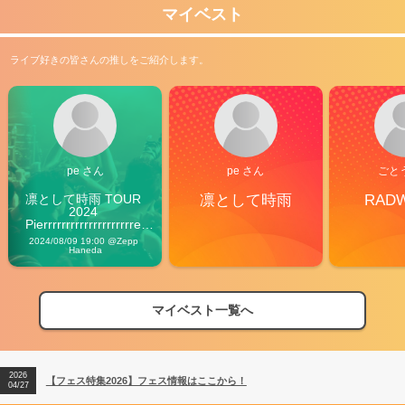
マイベスト
ライブ好きの皆さんの推しをご紹介します。
pe さん
pe さん
ごと
凛として時雨 TOUR 
凛として時雨
RAD
2024 
Pierrrrrrrrrrrrrrrrrrrre 
Vibes
2024/08/09 19:00 @Zepp 
Haneda
マイベスト一覧へ
2026
【フェス特集2026】フェス情報はここから！
04/27
2026
【ライブ動員ランキング】2026年上半期編発表！
07/28
2026
【フェス特集2026】フェス情報はここから！
04/27