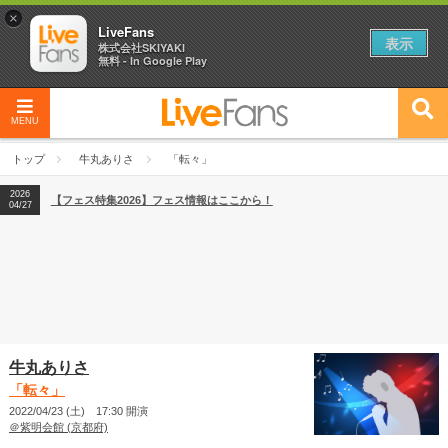
×
LiveFans
表示
株式会社SKIYAKI
無料 - In Google Play
MENU
2026
【フェス特集2026】フェス情報はここから！
04/27
トップ
牛丸ありさ
「転々」
2026
【ライブ動員ランキング】2026年上半期編発表！
07/28
2026
【フェス特集2026】フェス情報はここから！
04/27
2026
【ライブ動員ランキング】2026年上半期編発表！
07/28
牛丸ありさ
「転々」
2022/04/23 (土) 17:30 開演
＠紫明会館 (京都府)