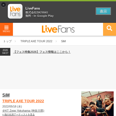
×
LiveFans
表示
株式会社SKIYAKI
無料 - In Google Play
MENU
2026
【フェス特集2026】フェス情報はここから！
04/27
トップ
TRIPLE AXE TOUR 2022
SiM
2026
【ライブ動員ランキング】2026年上半期編発表！
07/28
2026
【フェス特集2026】フェス情報はここから！
04/27
2026
【ライブ動員ランキング】2026年上半期編発表！
07/28
SiM
TRIPLE AXE TOUR 2022
2022/05/18 (水)
＠KT Zepp Yokohama (神奈川県)
» 他の出演アーティストを見る