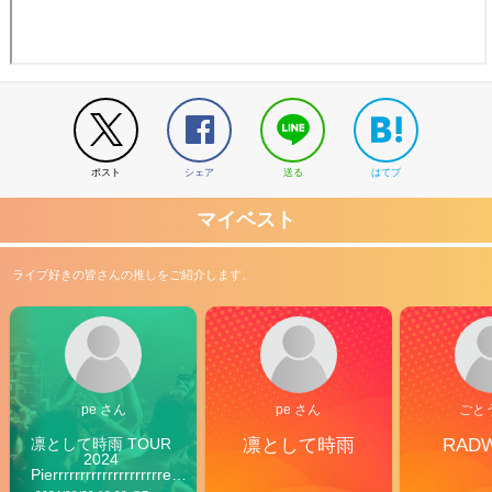
ポスト
シェア
送る
はてブ
マイベスト
ライブ好きの皆さんの推しをご紹介します。
pe さん
pe さん
ごと
凛として時雨 TOUR 
凛として時雨
RAD
2024 
Pierrrrrrrrrrrrrrrrrrrre 
Vibes