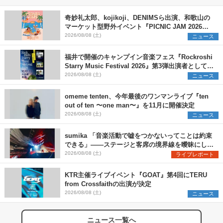
奇妙礼太郎、kojikoji、DENIMSら出演、和歌山の
マーケット型野外イベント『PICNIC JAM 2026』
早割チケット発売開始
2026/08/08 (土)
ニュース
福井で開催のキャンプイン音楽フェス『Rockroshi
Starry Music Festival 2026』第3弾出演者として
SCOOBIE DO、かりゆし58、Reiを発表
2026/08/08 (土)
ニュース
omeme tenten、今年最後のワンマンライブ『ten
out of ten 〜one man〜』を11月に開催決定
2026/08/08 (土)
ニュース
sumika 「音楽活動で嘘をつかないってことは約束
できる」――ステージと客席の境界線を曖昧にし
た、ツアーファイナル武道館公演レポート
2026/08/08 (土)
ライブレポート
KTR主催ライブイベント『GOAT』第4回にTERU
from Crossfaithの出演が決定
2026/08/08 (土)
ニュース
ニュース一覧へ