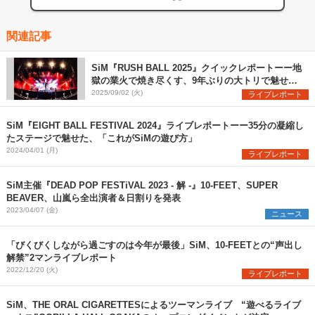
関連記事
SiM『RUSH BALL 2025』クイックレポートーー地
獄の業火で焼き尽くす、9年ぶりの大トリで魅せた
圧巻のステージ
2025/09/02 (火)
ライブレポート
SiM『EIGHT BALL FESTIVAL 2024』ライブレポートーー35分の凝縮し
たステージで魅せた、「これがSiMの遊び方」
2024/04/01 (月)
ライブレポート
SiM主催『DEAD POP FESTiVAL 2023 - 解 -』10-FEET、SUPER
BEAVER、山嵐ら全出演者＆日割りを発表
2023/04/07 (金)
ニュース
「びくびくしながら過ごすのは今年が最後」SiM、10-FEETとの“声出し
解禁”2マンライブレポート
2022/12/20 (火)
ライブレポート
SiM、THE ORAL CIGARETTESによるツーマンライブ “遊べるライブ