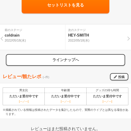
セットリストを見る
前のステージ
次のステージ
coldrain
HEY-SMITH
2022/05/18(水)
2022/05/18(水)
ラインナップへ
レビュー/観たレポ
投稿
(--件)
男女比
年齢層
グッズの待ち時間
ただいま受付中です
ただいま受付中です
ただいま受付中です
[---／---]
[---／---]
[---／---]
※掲載されている情報は投稿されたデータを集計したもので、実際のライブとは異なる場合があ
ります。
レビューはまだ投稿されていません。