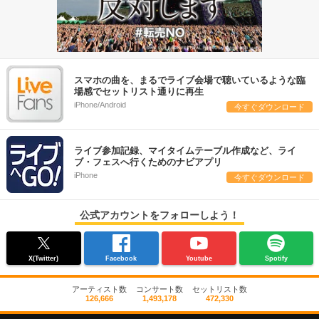
スマホの曲を、まるでライブ会場で聴いているような臨
場感でセットリスト通りに再生
iPhone/Android
今すぐダウンロード
ライブ参加記録、マイタイムテーブル作成など、ライ
ブ・フェスへ行くためのナビアプリ
iPhone
今すぐダウンロード
公式アカウントをフォローしよう！
X(Twitter)
Facebook
Youtube
Spotify
アーティスト数
コンサート数
セットリスト数
126,666
1,493,178
472,330