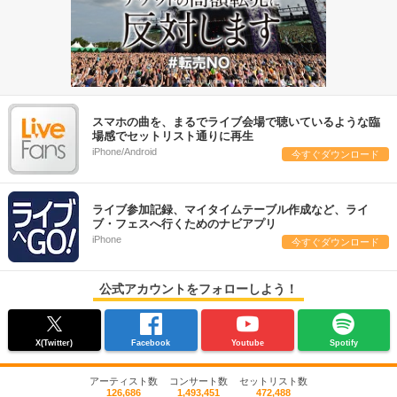
スマホの曲を、まるでライブ会場で聴いているような臨
場感でセットリスト通りに再生
iPhone/Android
今すぐダウンロード
ライブ参加記録、マイタイムテーブル作成など、ライ
ブ・フェスへ行くためのナビアプリ
iPhone
今すぐダウンロード
公式アカウントをフォローしよう！
X(Twitter)
Facebook
Youtube
Spotify
アーティスト数
コンサート数
セットリスト数
126,686
1,493,451
472,488