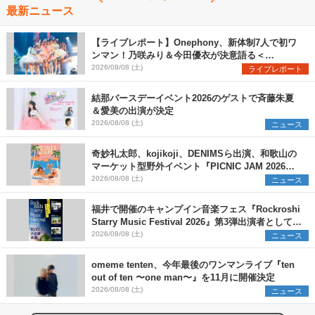
最新ニュース
【ライブレポート】Onephony、新体制7人で初ワ
ンマン！乃咲みり＆今田優衣が決意語る＜
Onephony新体制1st Oneman Live はじまりの夏
2026/08/08 (土)
ライブレポート
＞
結那バースデーイベント2026のゲストで斉藤朱夏
＆愛美の出演が決定
2026/08/08 (土)
ニュース
奇妙礼太郎、kojikoji、DENIMSら出演、和歌山の
マーケット型野外イベント『PICNIC JAM 2026』
早割チケット発売開始
2026/08/08 (土)
ニュース
福井で開催のキャンプイン音楽フェス『Rockroshi
Starry Music Festival 2026』第3弾出演者として
SCOOBIE DO、かりゆし58、Reiを発表
2026/08/08 (土)
ニュース
omeme tenten、今年最後のワンマンライブ『ten
out of ten 〜one man〜』を11月に開催決定
2026/08/08 (土)
ニュース