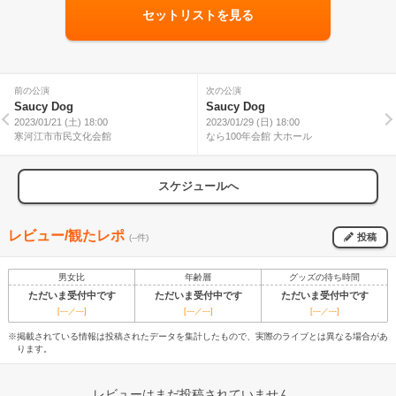
セットリストを見る
前の公演
次の公演
Saucy Dog
Saucy Dog
2023/01/21 (土) 18:00
2023/01/29 (日) 18:00
寒河江市市民文化会館
なら100年会館 大ホール
スケジュールへ
レビュー/観たレポ
投稿
(--件)
男女比
年齢層
グッズの待ち時間
ただいま受付中です
ただいま受付中です
ただいま受付中です
[---／---]
[---／---]
[---／---]
※掲載されている情報は投稿されたデータを集計したもので、実際のライブとは異なる場合があ
ります。
レビューはまだ投稿されていません。