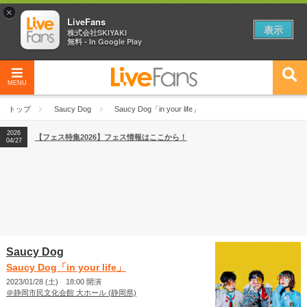
×
LiveFans
表示
株式会社SKIYAKI
無料 - In Google Play
MENU
2026
【フェス特集2026】フェス情報はここから！
04/27
トップ
Saucy Dog
Saucy Dog「in your life」
2026
【ライブ動員ランキング】2026年上半期編発表！
07/28
2026
【フェス特集2026】フェス情報はここから！
04/27
2026
【ライブ動員ランキング】2026年上半期編発表！
07/28
Saucy Dog
Saucy Dog「in your life」
2023/01/28 (土) 18:00 開演
＠静岡市民文化会館 大ホール (静岡県)