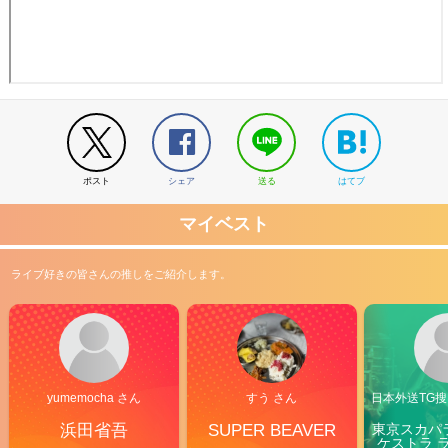
ポスト
シェア
送る
はてブ
マイベスト
ライブ好きの皆さんの推しをご紹介します。
yumemocha さん
すう さん
日本外送TG搜@
浜田省吾
SUPER BEAVER
東京スカパ
ケストラ 