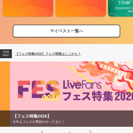
TOUR「V
Carn
2026/08/07 
Ha
マイベスト一覧へ
2026
【フェス特集2026】フェス情報はここから！
04/27
2026
【ライブ動員ランキング】2026年上半期編発表！
07/28
2026
【フェス特集2026】フェス情報はここから！
04/27
2026
【ライブ動員ランキング】2026年上半期編発表！
07/28
【フェス特集2026】
今年もフェスの季節がやってきた！