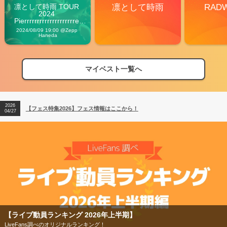
凛として時雨 TOUR 
凛として時雨
RAD
2024 
Pierrrrrrrrrrrrrrrrrrrre 
Vibes
2024/08/09 19:00 @Zepp 
Haneda
マイベスト一覧へ
2026
【フェス特集2026】フェス情報はここから！
04/27
2026
【ライブ動員ランキング】2026年上半期編発表！
07/28
2026
【フェス特集2026】フェス情報はここから！
04/27
2026
【ライブ動員ランキング】2026年上半期編発表！
07/28
【ライブ動員ランキング 2026年上半期】
LiveFans調べのオリジナルランキング！