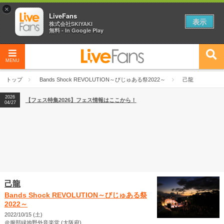
×
LiveFans
表示
株式会社SKIYAKI
無料 - In Google Play
MENU
2026
【フェス特集2026】フェス情報はここから！
04/27
トップ
Bands Shock REVOLUTION～びじゅある祭2022～
己龍
2026
【ライブ動員ランキング】2026年上半期編発表！
07/28
2026
【フェス特集2026】フェス情報はここから！
04/27
2026
【ライブ動員ランキング】2026年上半期編発表！
07/28
己龍
Bands Shock REVOLUTION～びじゅある祭
2022～
2022/10/15 (土)
＠服部緑地野外音楽堂 (大阪府)