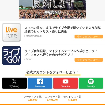
スマホの曲を、まるでライブ会場で聴いているような臨
場感でセットリスト通りに再生
iPhone/Android
今すぐダウンロード
ライブ参加記録、マイタイムテーブル作成など、ライ
ブ・フェスへ行くためのナビアプリ
iPhone
今すぐダウンロード
公式アカウントをフォローしよう！
X(Twitter)
Facebook
Youtube
Spotify
アーティスト数
コンサート数
セットリスト数
126,660
1,493,094
472,280