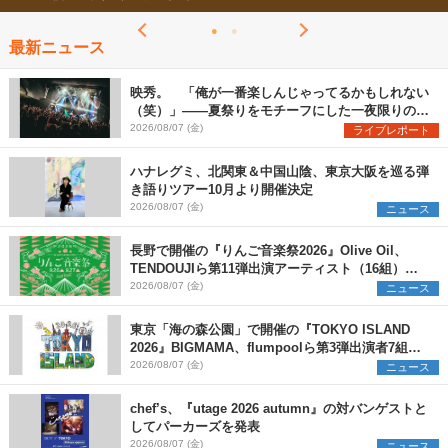
最新ニュース
映秀。 「俺が一番楽しんじゃってるかもしれない
（笑）」――夏祭りをモチーフにした一夜限りのス
ペシャルライブ『色祭』レポート
2026/08/07 (金)
ライブレポート
ハナレグミ、北関東＆中国山陰、東京大阪を巡る弾
き語りツアー10月より開催決定
2026/08/07 (金)
ニュース
長野で開催の『りんご音楽祭2026』Olive Oil、
TENDOUJIら第11弾出演アーティスト（16組）を
発表
2026/08/07 (金)
ニュース
東京「海の森公園」で開催の『TOKYO ISLAND
2026』BIGMAMA、flumpoolら第3弾出演者7組を
発表 ワークショップ・アート出展者を募集
2026/08/07 (金)
ニュース
chef’s、『utage 2026 autumn』の対バンゲストと
してパーカーズを発表
2026/08/07 (金)
ニュース