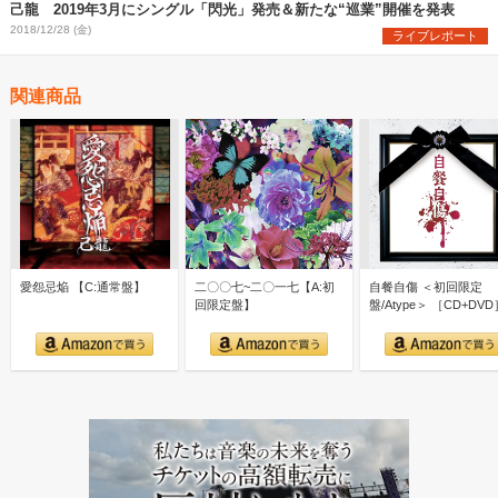
己龍 2019年3月にシングル「閃光」発売＆新たな“巡業”開催を発表
2018/12/28 (金)
ライブレポート
関連商品
愛怨忌焔 【C:通常盤】
二〇〇七~二〇一七【A:初
自餐自傷 ＜初回限定
回限定盤】
盤/Atype＞ ［CD+DVD