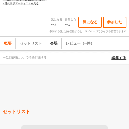
» 他の出演アーティストを見る
気になる
参加した
気になる
参加した
--
--
人
人
参加する(した)を登録すると、マイページでライブを管理できます
概要
セットリスト
会場
レビュー（--件）
▼公演情報について指摘/訂正する
編集する
セットリスト