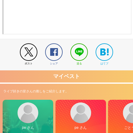
ポスト
シェア
送る
はてブ
マイベスト
ライブ好きの皆さんの推しをご紹介します。
pe さん
pe さん
ごと