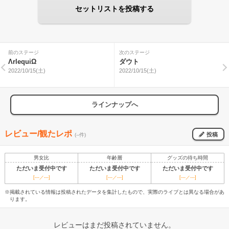
セットリストを投稿する
前のステージ
次のステージ
ΛrlequiΩ
ダウト
2022/10/15(土)
2022/10/15(土)
ラインナップへ
レビュー/観たレポ
投稿
(--件)
男女比
年齢層
グッズの待ち時間
ただいま受付中です
ただいま受付中です
ただいま受付中です
[---／---]
[---／---]
[---／---]
※掲載されている情報は投稿されたデータを集計したもので、実際のライブとは異なる場合があ
ります。
レビューはまだ投稿されていません。