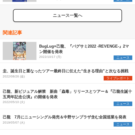
ニュース一覧へ
関連記事
BugLug×己龍、『バグサミ2022 -REVENGE-』2マ
ン開催を発表
2022/10/17 (月)
ニュース
圭、誕生日と重なったツアー最終日に伝えた“生きる理由”と次なる挑戦
2022/08/26 (金)
ライブレポート
己龍、新ビジュアル解禁 新曲「蟲毒」リリースとツアー＆『己龍生誕十
五周年記念公演』の開催を発表
2022/05/10 (火)
ニュース
己龍 7月にニューシングル発売＆中野サンプラザ含む全国巡業を発表
2019/05/07 (火)
ニュース