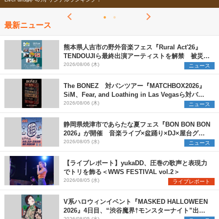
最新ニュース
熊本県人吉市の野外音楽フェス『Rural Act'26』
TENDOUJIら最終出演アーティストを解禁 被災地
支援プロジェクトの始動も発表
2026/08/06 (木)
ニュース
The BONEZ 対バンツアー『MATCHBOX2026』
SiM、Fear, and Loathing in Las Vegasら対バン
アーティストを一斉解禁
2026/08/06 (木)
ニュース
静岡県焼津市であらたな夏フェス『BON BON BON
2026』が開催 音楽ライブ×盆踊り×DJ×屋台グル
メ×ランタンナイトで彩る2日間
2026/08/05 (水)
ニュース
【ライブレポート】yukaDD、圧巻の歌声と表現力
でトリを飾る＜WWS FESTIVAL vol.2＞
2026/08/05 (水)
ライブレポート
V系ハロウィンイベント『MASKED HALLOWEEN
2026』4日目、“渋谷魔界†モンスターナイト”出演6
2026/08/05 (水)