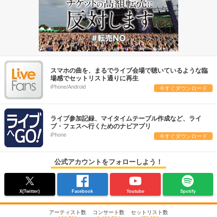
スマホの曲を、まるでライブ会場で聴いているような臨
場感でセットリスト通りに再生
iPhone/Android
今すぐダウンロード
ライブ参加記録、マイタイムテーブル作成など、ライ
ブ・フェスへ行くためのナビアプリ
iPhone
今すぐダウンロード
公式アカウントをフォローしよう！
X(Twitter)
Facebook
Youtube
Spotify
アーティスト数
コンサート数
セットリスト数