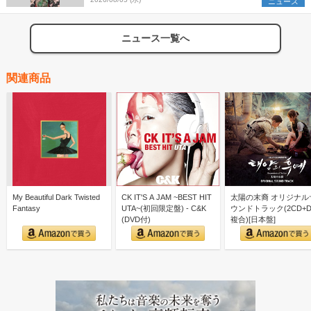
組を発表
ニュース
ニュース一覧へ
関連商品
My Beautiful Dark Twisted
CK IT'S A JAM ~BEST HIT
太陽の末裔 オリジナル
Fantasy
UTA~(初回限定盤) - C&K
ウンドトラック(2CD+D
(DVD付)
複合)[日本盤]