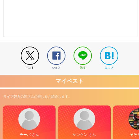
ポスト
シェア
送る
はてブ
マイベスト
ライブ好きの皆さんの推しをご紹介します。
チーバ さん
ケンケン さん
そそ