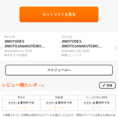
セットリストを見る
前の公演
次の公演
JIMOTODES
JIMOTODES
JIMOTOJANAKUTEMO
JIMOTOJANAKUTEMO
JIMOTODES
2022/10/04 (火) 19:00
JIMOTODES
2022/10/12 (水) 19:00
東京キネマ倶楽部
味園ユニバース
スケジュールへ
レビュー/観たレポ
投稿
(--件)
男女比
年齢層
グッズの待ち時間
ただいま受付中です
ただいま受付中です
ただいま受付中です
[---／---]
[---／---]
[---／---]
※掲載されている情報は投稿されたデータを集計したもので、実際のライブとは異なる場合があ