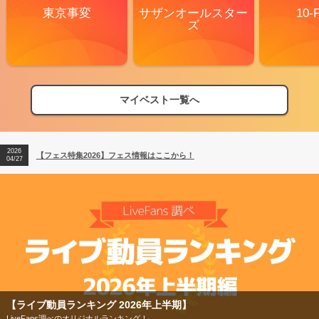
東京事変
サザンオールスター
10-
ズ
マイベスト一覧へ
2026
【フェス特集2026】フェス情報はここから！
04/27
2026
【ライブ動員ランキング】2026年上半期編発表！
07/28
2026
【フェス特集2026】フェス情報はここから！
04/27
2026
【ライブ動員ランキング】2026年上半期編発表！
07/28
【ライブ動員ランキング 2026年上半期】
LiveFans調べのオリジナルランキング！