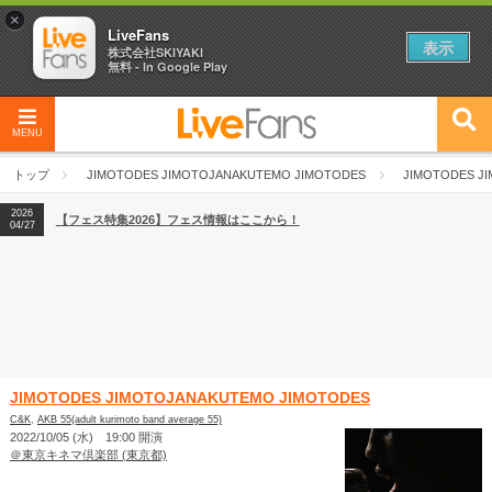
×
LiveFans
表示
株式会社SKIYAKI
無料 - In Google Play
MENU
2026
【フェス特集2026】フェス情報はここから！
04/27
トップ
JIMOTODES JIMOTOJANAKUTEMO JIMOTODES
JIMOTODES J
2026
【ライブ動員ランキング】2026年上半期編発表！
07/28
2026
【フェス特集2026】フェス情報はここから！
04/27
2026
【ライブ動員ランキング】2026年上半期編発表！
07/28
JIMOTODES JIMOTOJANAKUTEMO JIMOTODES
C&K
,
AKB 55(adult kurimoto band average 55)
2022/10/05 (水) 19:00 開演
＠東京キネマ倶楽部 (東京都)