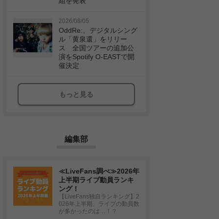
組を発表
2026/08/05
OddRe:、デジタルシング
ル「黄泉還」をリリー
ス 全国ツアーの追加公
演をSpotify O-EASTで開
催決定
もっと見る
編集部
≪LiveFans調べ≫2026年
上半期ライブ動員ランキ
ング！
【LiveFans独自ランキング】2
026年上半期、ライブの動員数
が多かったのは…！？