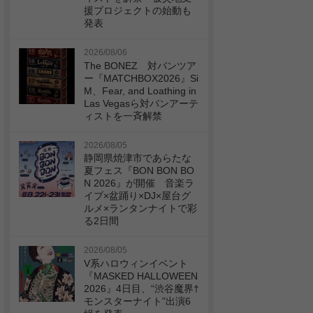
援プロジェクトの始動も
発表
2026/08/06
The BONEZ 対バンツア
ー『MATCHBOX2026』Si
M、Fear, and Loathing in
Las Vegasら対バンアーテ
ィストを一斉解禁
2026/08/05
静岡県焼津市であらたな
夏フェス『BON BON BO
N 2026』が開催 音楽ラ
イブ×盆踊り×DJ×屋台グ
ルメ×ランタンナイトで彩
る2日間
2026/08/05
V系ハロウィンイベント
『MASKED HALLOWEEN
2026』4日目、“渋谷魔界†
モンスターナイト”出演6