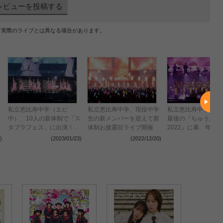
レビューを投稿する
、実際のライブとは異なる場合があります。
私立恵比寿中学（エビ
私立恵比寿中学、現役中学
私立恵比寿中学、9
中）、10人の新体制で「ス
生の新メンバーを迎えて新
最後の『ちゅうおん
タプラフェス」に出演！決
体制お披露目ライブ開催
2022』に幕 年末
～
意を込めた『ボイジャー』
ひなた卒業公演＆新
)
(2023/01/23)
(2022/12/20)
(2022
をパフォーマンス＜スタプ
ライブ開催を発表
ラアイドルフェスティバル
＞