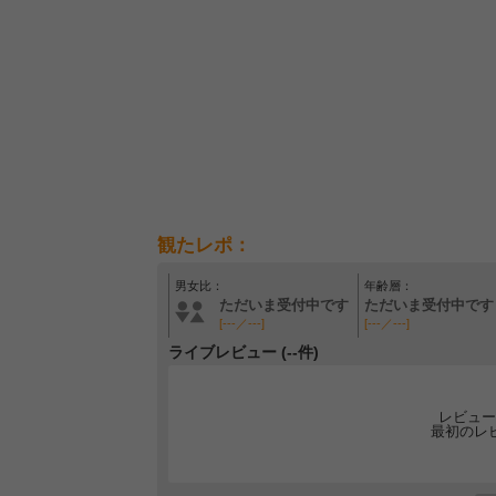
観たレポ：
男女比：
年齢層：
ただいま受付中です
ただいま受付中です
[---／---]
[---／---]
ライブレビュー (--件)
レビュー
最初のレ