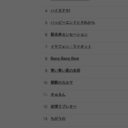
ハイタテキ!
ハッピーエンドとそれから
新未来センセーション
イヤフォン・ライオット
Bang Bang Beat
青い青い星の名前
禁断のカルマ
きゅるん
友情ラブレター
ちがうの