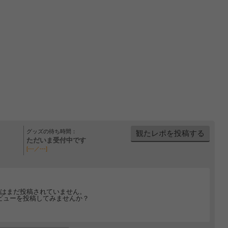
グッズの待ち時間：
観たレポを投稿する
ただいま受付中です
[---／---]
はまだ投稿されていません。
ビューを投稿してみませんか？