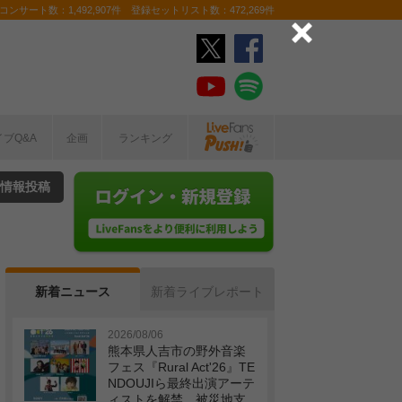
ンサート数：1,492,907件 登録セットリスト数：472,269件
イブQ&A
企画
ランキング
情報投稿
新着ニュース
新着ライブレポート
2026/08/06
熊本県人吉市の野外音楽
フェス『Rural Act'26』TE
NDOUJIら最終出演アーテ
ィストを解禁 被災地支