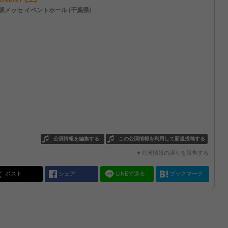
張メッセ イベントホール (千葉県)
公演情報を編集する
この公演情報を利用して新規投稿する
▼公演情報の誤りを報告する
ポスト
シェア
LINEで送る
ブックマーク