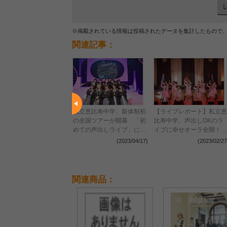
※掲載されている情報は投稿されたデータを集計したもので
関連記事：
立恵比寿中学、新体制初
私立恵比寿中学、新体制初
【ライブレポート】私立恵
全国ツアーがスタート
の全国ツアーが開幕 「初
比寿中学、声出しOKのラ
めての声出しライブ」に新
イブに幸せオーラ全開！＜
メンバー仲村悠菜らが歓喜
52OSAKA ～Girls Castle
(2023/04/18)
(2023/04/17)
(2023/02/27
のMC
＞
関連商品：