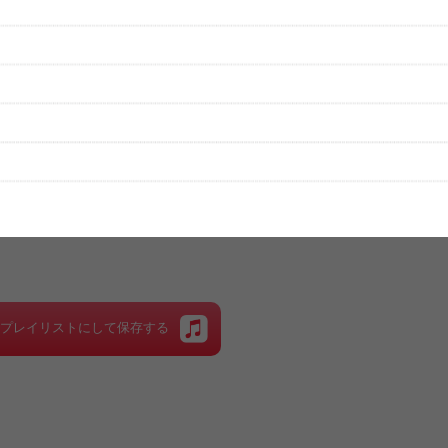
性は保証されませんので、あらかじめご了承ください。
絡をお願い致します。
する歌詞サイト「
歌ネット
」へ移動します。
▼セットリストの誤りを報告する
をプレイリストにして保存する