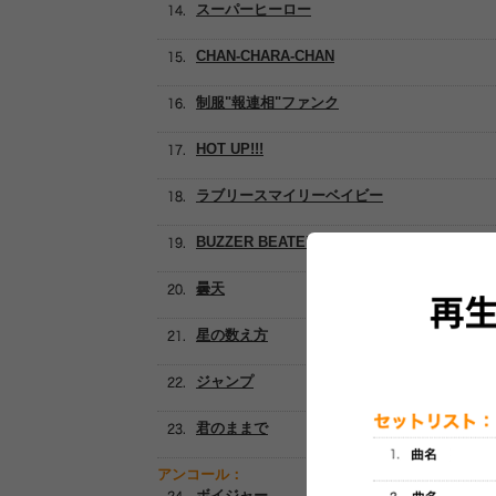
スーパーヒーロー
CHAN-CHARA-CHAN
制服"報連相"ファンク
HOT UP!!!
ラブリースマイリーベイビー
BUZZER BEATER
曇天
星の数え方
ジャンプ
君のままで
アンコール：
ボイジャー