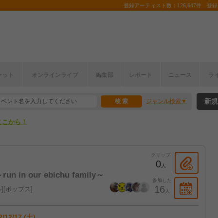
登録アーティスト数：126,647件 登録コ
ケット
オンラインライブ
編集部
レポート
ニュース
ラ
ここから！
新規
ジャンル検索
上半期編発表！
ここから！
上半期編発表！
クリップ
0
人
in our ebichu family～
参加した
16
ル
ポップス
人
2/12/17 (土)