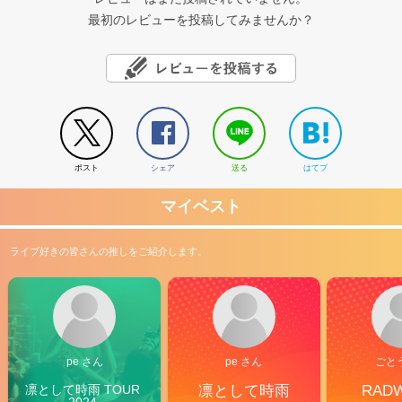
最初のレビューを投稿してみませんか？
ポスト
シェア
送る
はてブ
マイベスト
ライブ好きの皆さんの推しをご紹介します。
pe さん
pe さん
ごと
凛として時雨 TOUR 
凛として時雨
RAD