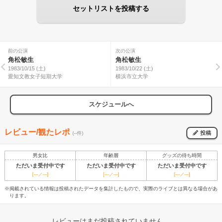
セットリストを投稿する
前の公演
次の公演
角松敏生
角松敏生
1983/10/15 (土)
1983/10/22 (土)
愛知文教女子短期大学
横浜市立大学
スケジュールへ
レビュー/観たレポ
投稿
(--件)
男女比
年齢層
グッズの待ち時間
ただいま受付中です
ただいま受付中です
ただいま受付中です
[---／---]
[---／---]
[---／---]
※掲載されている情報は投稿されたデータを集計したもので、実際のライブとは異なる場合があ
ります。
レビューはまだ投稿されていません。