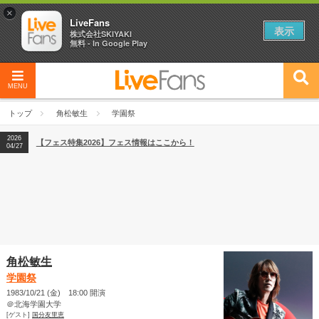
×
LiveFans
表示
株式会社SKIYAKI
無料 - In Google Play
MENU
2026
【フェス特集2026】フェス情報はここから！
04/27
トップ
角松敏生
学園祭
2026
【ライブ動員ランキング】2026年上半期編発表！
07/28
2026
【フェス特集2026】フェス情報はここから！
04/27
2026
【ライブ動員ランキング】2026年上半期編発表！
07/28
角松敏生
学園祭
1983/10/21 (金) 18:00 開演
＠北海学園大学
[ゲスト]
国分友里恵