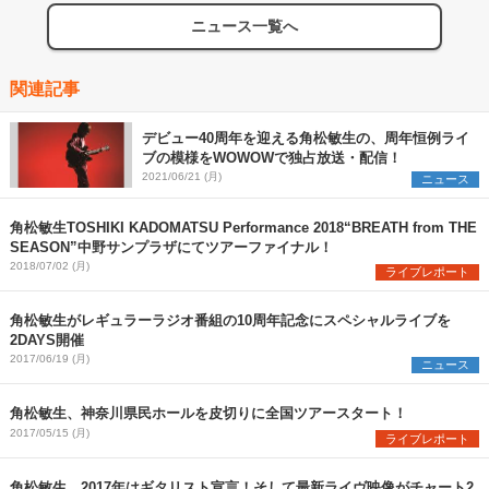
ニュース一覧へ
関連記事
デビュー40周年を迎える角松敏生の、周年恒例ライ
ブの模様をWOWOWで独占放送・配信！
2021/06/21 (月)
ニュース
角松敏生TOSHIKI KADOMATSU Performance 2018“BREATH from THE
SEASON”中野サンプラザにてツアーファイナル！
2018/07/02 (月)
ライブレポート
角松敏生がレギュラーラジオ番組の10周年記念にスペシャルライブを
2DAYS開催
2017/06/19 (月)
ニュース
角松敏生、神奈川県民ホールを皮切りに全国ツアースタート！
2017/05/15 (月)
ライブレポート
角松敏生、2017年はギタリスト宣言！そして最新ライヴ映像がチャート2