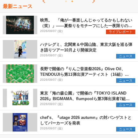
最新ニュース
映秀。 「俺が一番楽しんじゃってるかもしれない
（笑）」――夏祭りをモチーフにした一夜限りのス
ペシャルライブ『色祭』レポート
2026/08/07 (金)
ライブレポート
ハナレグミ、北関東＆中国山陰、東京大阪を巡る弾
き語りツアー10月より開催決定
2026/08/07 (金)
ニュース
長野で開催の『りんご音楽祭2026』Olive Oil、
TENDOUJIら第11弾出演アーティスト（16組）を
発表
2026/08/07 (金)
ニュース
東京「海の森公園」で開催の『TOKYO ISLAND
2026』BIGMAMA、flumpoolら第3弾出演者7組を
発表 ワークショップ・アート出展者を募集
2026/08/07 (金)
ニュース
chef’s、『utage 2026 autumn』の対バンゲストと
してパーカーズを発表
2026/08/07 (金)
ニュース