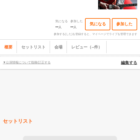
気になる
参加した
気になる
参加した
--
--
人
人
参加する(した)を登録すると、マイページでライブを管理できます
概要
セットリスト
会場
レビュー（--件）
▼公演情報について指摘/訂正する
編集する
セットリスト