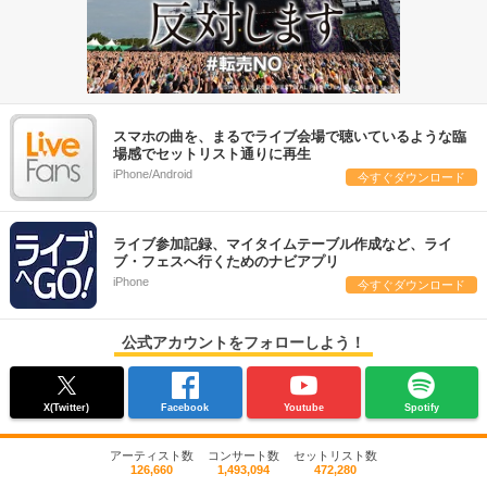
スマホの曲を、まるでライブ会場で聴いているような臨
場感でセットリスト通りに再生
iPhone/Android
今すぐダウンロード
ライブ参加記録、マイタイムテーブル作成など、ライ
ブ・フェスへ行くためのナビアプリ
iPhone
今すぐダウンロード
公式アカウントをフォローしよう！
X(Twitter)
Facebook
Youtube
Spotify
アーティスト数
コンサート数
セットリスト数
126,660
1,493,094
472,280