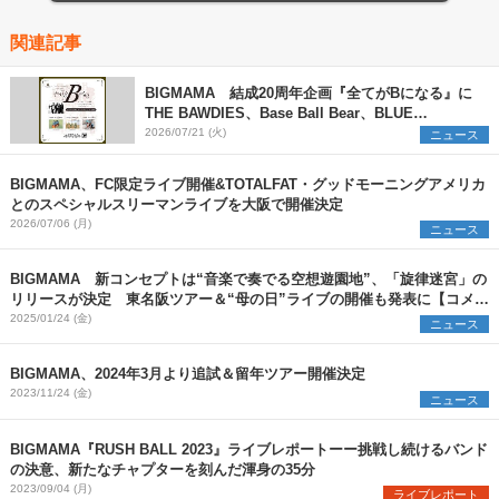
関連記事
BIGMAMA 結成20周年企画『全てがBになる』に
THE BAWDIES、Base Ball Bear、BLUE
ENCOUNTの出演が決定
2026/07/21 (火)
ニュース
BIGMAMA、FC限定ライブ開催&TOTALFAT・グッドモーニングアメリカ
とのスペシャルスリーマンライブを大阪で開催決定
2026/07/06 (月)
ニュース
BIGMAMA 新コンセプトは“音楽で奏でる空想遊園地”、「旋律迷宮」の
リリースが決定 東名阪ツアー＆“母の日”ライブの開催も発表に【コメン
トあり】
2025/01/24 (金)
ニュース
BIGMAMA、2024年3月より追試＆留年ツアー開催決定
2023/11/24 (金)
ニュース
BIGMAMA『RUSH BALL 2023』ライブレポートーー挑戦し続けるバンド
の決意、新たなチャプターを刻んだ渾身の35分
2023/09/04 (月)
ライブレポート