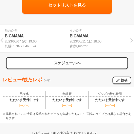
セットリストを見る
前の公演
次の公演
BIGMAMA
BIGMAMA
2023/03/07 (火) 19:00
2023/03/11 (土) 18:00
札幌PENNY LANE 24
青森Quarter
スケジュールへ
レビュー/観たレポ
投稿
(--件)
男女比
年齢層
グッズの待ち時間
ただいま受付中です
ただいま受付中です
ただいま受付中です
[---／---]
[---／---]
[---／---]
※掲載されている情報は投稿されたデータを集計したもので、実際のライブとは異なる場合があ
ります。
レビューはまだ投稿されていません。