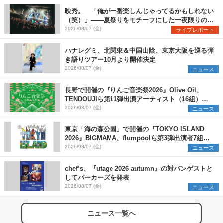
映秀。 「俺が一番楽しんじゃってるかもしれない
（笑）」――夏祭りをモチーフにした一夜限りのス
ペシャルライブ『色祭』レポート
2026/08/07 (金)
ライブレポート
ハナレグミ、北関東＆中国山陰、東京大阪を巡る弾
き語りツアー10月より開催決定
2026/08/07 (金)
ニュース
長野で開催の『りんご音楽祭2026』Olive Oil、
TENDOUJIら第11弾出演アーティスト（16組）を
発表
2026/08/07 (金)
ニュース
東京「海の森公園」で開催の『TOKYO ISLAND
2026』BIGMAMA、flumpoolら第3弾出演者7組を
発表 ワークショップ・アート出展者を募集
2026/08/07 (金)
ニュース
chef’s、『utage 2026 autumn』の対バンゲストと
してパーカーズを発表
2026/08/07 (金)
ニュース
ニュース一覧へ