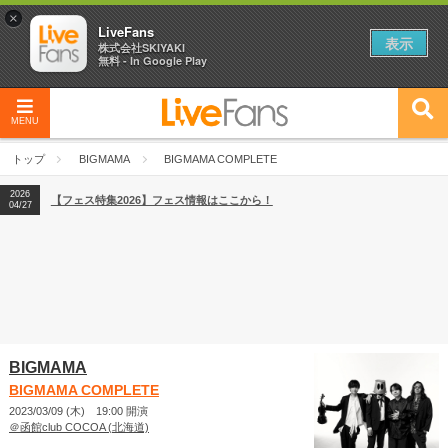
×
LiveFans
表示
株式会社SKIYAKI
無料 - In Google Play
MENU
2026
【フェス特集2026】フェス情報はここから！
04/27
トップ
BIGMAMA
BIGMAMA COMPLETE
2026
【ライブ動員ランキング】2026年上半期編発表！
07/28
2026
【フェス特集2026】フェス情報はここから！
04/27
2026
【ライブ動員ランキング】2026年上半期編発表！
07/28
BIGMAMA
BIGMAMA COMPLETE
2023/03/09 (木) 19:00 開演
＠函館club COCOA (北海道)