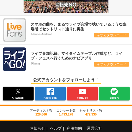
スマホの曲を、まるでライブ会場で聴いているような臨
場感でセットリスト通りに再生
iPhone/Android
今すぐダウンロード
ライブ参加記録、マイタイムテーブル作成など、ライ
ブ・フェスへ行くためのナビアプリ
iPhone
今すぐダウンロード
公式アカウントをフォローしよう！
X(Twitter)
Facebook
Youtube
Spotify
アーティスト数
コンサート数
セットリスト数
126,666
1,493,178
472,330
お知らせ
｜
ヘルプ
｜
利用規約
｜
運営会社