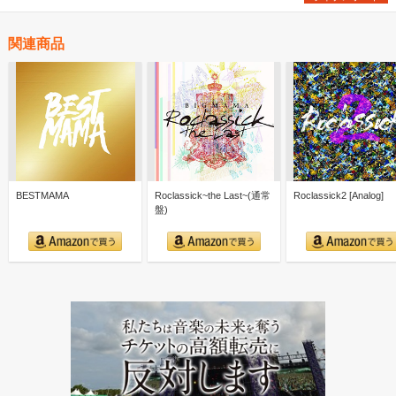
関連商品
BESTMAMA
Roclassick~the Last~(通常
Roclassick2 [Analog]
盤)