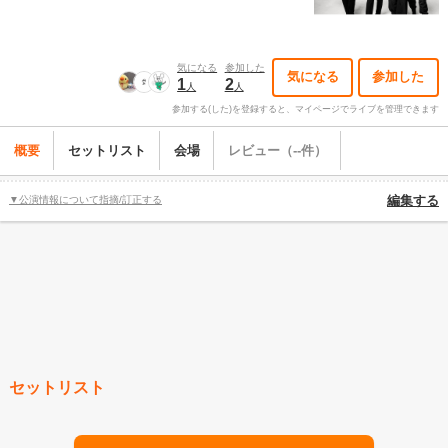
気になる
参加した
気になる
参加した
1
2
人
人
参加する(した)を登録すると、マイページでライブを管理できます
概要
セットリスト
会場
レビュー（--件）
▼公演情報について指摘/訂正する
編集する
セットリスト