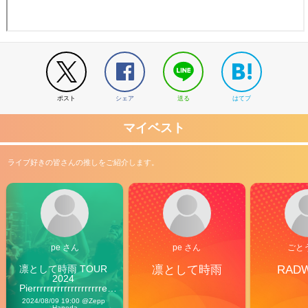
ポスト
シェア
送る
はてブ
マイベスト
ライブ好きの皆さんの推しをご紹介します。
pe さん
pe さん
ごと
凛として時雨 TOUR 
凛として時雨
RAD
2024 
Pierrrrrrrrrrrrrrrrrrrre 
Vibes
2024/08/09 19:00 @Zepp 
Haneda