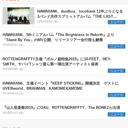
HAWAIIAN6、dustbox、locofrank 11年ぶりとなる
3バンド共作スプリットアルバム『THE LAST
ANTHEMS』リリース決定＆6都市7会場にてツアー
2024/02/02 (金)
ニュース
も開催
HAWAIIAN6、5thミニアルバム『The Brightness In Rebirth』より
「Stand By You」のMV公開、リリースツアー全行程も解禁
2020/03/11 (水)
ニュース
ROTTENGRAFFTY主催『ポルノ超特急2019』に10-FEET、HEY-
SMITH、ヤバイTシャツ屋ら第一弾出演アーティスト発表
2019/09/06 (金)
ニュース
HAWAIIAN6、主催イベント『KEEP STICKING』開催決定 ゲストに
UVERworld、BRAHMAN、KAMOMEKAMOME
2019/09/03 (火)
ニュース
『山人音楽祭2019』にOAU、ROTTENGRAFFTY、The BONEZら出演
2019/05/03 (金)
ニュース