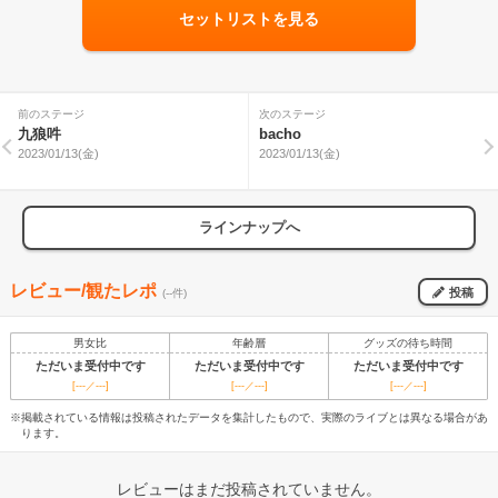
セットリストを見る
前のステージ
次のステージ
九狼吽
bacho
2023/01/13(金)
2023/01/13(金)
ラインナップへ
レビュー/観たレポ
投稿
(--件)
男女比
年齢層
グッズの待ち時間
ただいま受付中です
ただいま受付中です
ただいま受付中です
[---／---]
[---／---]
[---／---]
※掲載されている情報は投稿されたデータを集計したもので、実際のライブとは異なる場合があ
ります。
レビューはまだ投稿されていません。