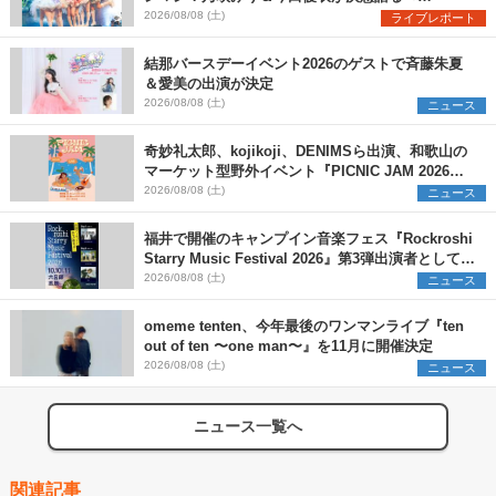
Onephony新体制1st Oneman Live はじまりの夏
2026/08/08 (土)
ライブレポート
＞
結那バースデーイベント2026のゲストで斉藤朱夏
＆愛美の出演が決定
2026/08/08 (土)
ニュース
奇妙礼太郎、kojikoji、DENIMSら出演、和歌山の
マーケット型野外イベント『PICNIC JAM 2026』
早割チケット発売開始
2026/08/08 (土)
ニュース
福井で開催のキャンプイン音楽フェス『Rockroshi
Starry Music Festival 2026』第3弾出演者として
SCOOBIE DO、かりゆし58、Reiを発表
2026/08/08 (土)
ニュース
omeme tenten、今年最後のワンマンライブ『ten
out of ten 〜one man〜』を11月に開催決定
2026/08/08 (土)
ニュース
ニュース一覧へ
関連記事