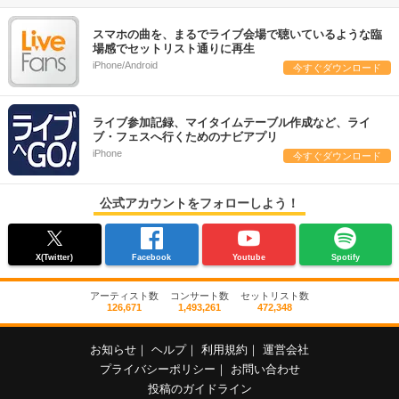
スマホの曲を、まるでライブ会場で聴いているような臨
場感でセットリスト通りに再生
iPhone/Android
今すぐダウンロード
ライブ参加記録、マイタイムテーブル作成など、ライ
ブ・フェスへ行くためのナビアプリ
iPhone
今すぐダウンロード
公式アカウントをフォローしよう！
X(Twitter)
Facebook
Youtube
Spotify
アーティスト数
コンサート数
セットリスト数
126,671
1,493,261
472,348
お知らせ
｜
ヘルプ
｜
利用規約
｜
運営会社
プライバシーポリシー
｜
お問い合わせ
投稿のガイドライン