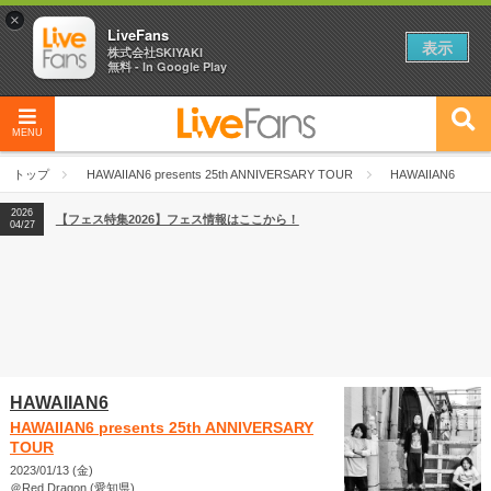
×
LiveFans
表示
株式会社SKIYAKI
無料 - In Google Play
MENU
2026
【フェス特集2026】フェス情報はここから！
04/27
トップ
HAWAIIAN6 presents 25th ANNIVERSARY TOUR
HAWAIIAN6
2026
【ライブ動員ランキング】2026年上半期編発表！
07/28
2026
【フェス特集2026】フェス情報はここから！
04/27
2026
【ライブ動員ランキング】2026年上半期編発表！
07/28
HAWAIIAN6
HAWAIIAN6 presents 25th ANNIVERSARY
TOUR
2023/01/13 (金)
＠Red Dragon (愛知県)