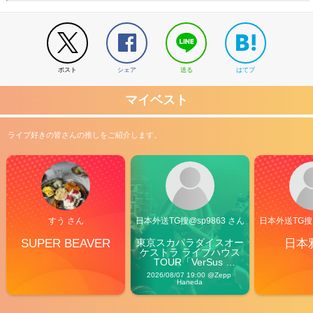
ポスト
シェア
送る
はてブ
マイベスト
ライブ好きの皆さんの推しをご紹介します。
すう さん
日本外送TG搜@sp9863 さん
日本外送TG搜@
SUPER BEAVER
東京スカパラダイスオー
日本
ケストラ ライブハウス
TOUR「VerSus 
Carnival」
2026/08/07 19:00 @Zepp 
Haneda