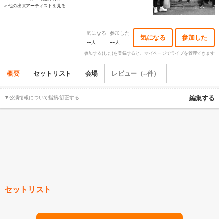
» 他の出演アーティストを見る
気になる
参加した
気になる
参加した
--
--
人
人
参加する(した)を登録すると、マイページでライブを管理できます
概要
セットリスト
会場
レビュー（--件）
▼公演情報について指摘/訂正する
編集する
セットリスト