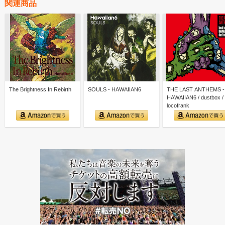
関連商品
The Brightness In Rebirth
SOULS - HAWAIIAN6
THE LAST ANTHEMS -
HAWAIIAN6 / dustbox /
locofrank