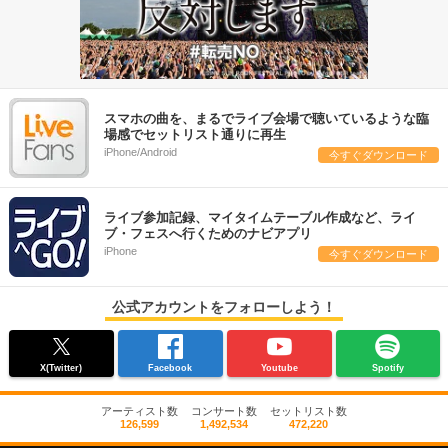
スマホの曲を、まるでライブ会場で聴いているような臨
場感でセットリスト通りに再生
iPhone/Android
今すぐダウンロード
ライブ参加記録、マイタイムテーブル作成など、ライ
ブ・フェスへ行くためのナビアプリ
iPhone
今すぐダウンロード
公式アカウントをフォローしよう！
X(Twitter)
Facebook
Youtube
Spotify
アーティスト数
コンサート数
セットリスト数
126,599
1,492,534
472,220