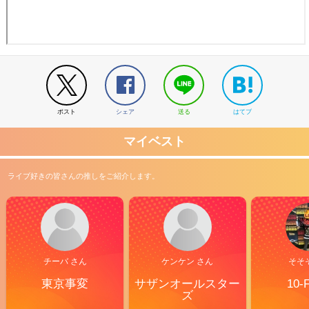
ポスト
シェア
送る
はてブ
マイベスト
ライブ好きの皆さんの推しをご紹介します。
チーバ さん
ケンケン さん
そそ
東京事変
サザンオールスター
10-
ズ