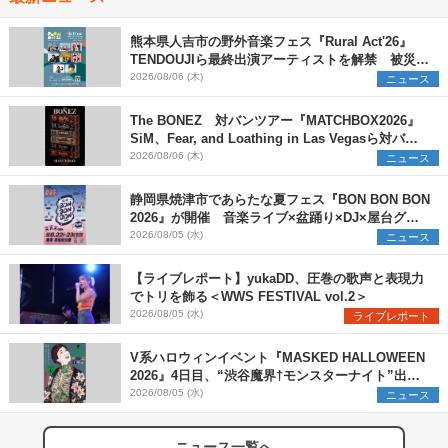
熊本県人吉市の野外音楽フェス『Rural Act'26』
TENDOUJIら最終出演アーティストを解禁 被災地
支援プロジェクトの始動も発表
2026/08/06 (木)
ニュース
The BONEZ 対バンツアー『MATCHBOX2026』
SiM、Fear, and Loathing in Las Vegasら対バン
アーティストを一斉解禁
2026/08/06 (木)
ニュース
静岡県焼津市であらたな夏フェス『BON BON BON
2026』が開催 音楽ライブ×盆踊り×DJ×屋台グル
メ×ランタンナイトで彩る2日間
2026/08/05 (水)
ニュース
【ライブレポート】yukaDD、圧巻の歌声と表現力
でトリを飾る＜WWS FESTIVAL vol.2＞
2026/08/05 (水)
ライブレポート
V系ハロウィンイベント『MASKED HALLOWEEN
2026』4日目、“渋谷魔界†モンスターナイト”出演6
組を発表
2026/08/05 (水)
ニュース
ニュース一覧へ