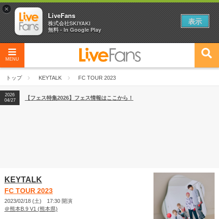
×
LiveFans
表示
株式会社SKIYAKI
無料 - In Google Play
MENU
2026
【フェス特集2026】フェス情報はここから！
04/27
トップ
KEYTALK
FC TOUR 2023
2026
【ライブ動員ランキング】2026年上半期編発表！
07/28
2026
【フェス特集2026】フェス情報はここから！
04/27
2026
【ライブ動員ランキング】2026年上半期編発表！
07/28
KEYTALK
FC TOUR 2023
2023/02/18 (土) 17:30 開演
＠熊本B.9 V1 (熊本県)