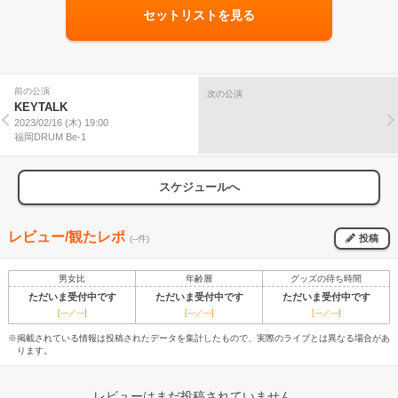
セットリストを見る
前の公演
次の公演
KEYTALK
2023/02/16 (木) 19:00
福岡DRUM Be-1
スケジュールへ
レビュー/観たレポ
投稿
(--件)
男女比
年齢層
グッズの待ち時間
ただいま受付中です
ただいま受付中です
ただいま受付中です
[---／---]
[---／---]
[---／---]
※掲載されている情報は投稿されたデータを集計したもので、実際のライブとは異なる場合があ
ります。
レビューはまだ投稿されていません。