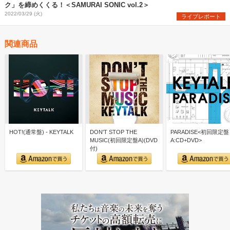
ク」を締めくくる！＜SAMURAI SONIC vol.2＞
2022/03/29 (火)
ライブレポート
関連商品
HOT!(通常盤) - KEYTALK
DON'T STOP THE
PARADISE<初回限定盤
MUSIC(初回限定盤A)(DVD
A:CD+DVD>
付)