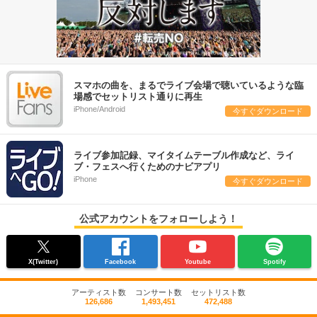
スマホの曲を、まるでライブ会場で聴いているような臨
場感でセットリスト通りに再生
iPhone/Android
今すぐダウンロード
ライブ参加記録、マイタイムテーブル作成など、ライ
ブ・フェスへ行くためのナビアプリ
iPhone
今すぐダウンロード
公式アカウントをフォローしよう！
X(Twitter)
Facebook
Youtube
Spotify
アーティスト数
コンサート数
セットリスト数
126,686
1,493,451
472,488