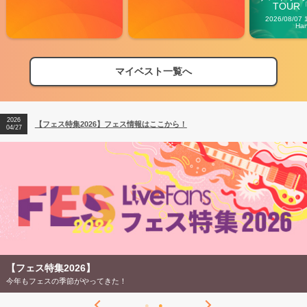
TOUR「V
Carn
2026/08/07 
Ha
マイベスト一覧へ
2026
【フェス特集2026】フェス情報はここから！
04/27
2026
【ライブ動員ランキング】2026年上半期編発表！
07/28
2026
【フェス特集2026】フェス情報はここから！
04/27
2026
【ライブ動員ランキング】2026年上半期編発表！
07/28
【フェス特集2026】
今年もフェスの季節がやってきた！