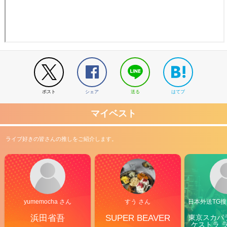
ポスト
シェア
送る
はてブ
マイベスト
ライブ好きの皆さんの推しをご紹介します。
yumemocha さん
すう さん
日本外送TG搜@
浜田省吾
SUPER BEAVER
東京スカパ
ケストラ 