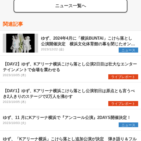
ニュース一覧へ
関連記事
ゆず、2024年4月に「横浜BUNTAI」こけら落とし
公演開催決定 横浜文化体育館の幕を閉じたオンラ
インツアーのコンセプトを再構築
2023/12/22 (金)
ニュース
【DAY2】ゆず、Kアリーナ横浜こけら落とし公演2日目は壮大なエンター
テインメントで会場を震わせる
2023/10/05 (木)
ライブレポート
【DAY1】ゆず、Kアリーナ横浜こけら落とし公演初日は原点とも言うべ
き2人きりのステージで2万人を沸かす
2023/10/05 (木)
ライブレポート
ゆず、11 月にKアリーナ横浜で『アンコール公演』2DAYS開催決定！
2023/10/03 (火)
ニュース
ゆず、「Kアリーナ横浜」こけら落とし追加公演が決定 弾き語り＆フル