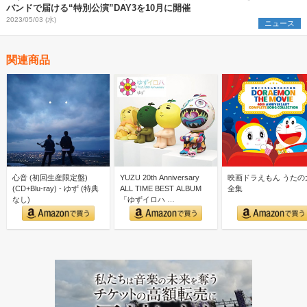
バンドで届ける“特別公演”DAY3を10月に開催
2023/05/03 (水)
ニュース
関連商品
心音 (初回生産限定盤)
YUZU 20th Anniversary
映画ドラえもん うたの
(CD+Blu-ray) - ゆず (特典
ALL TIME BEST ALBUM
全集
なし)
「ゆずイロハ …