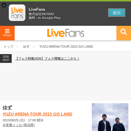
×
LiveFans
表示
株式会社SKIYAKI
無料 - In Google Play
MENU
2026
【フェス特集2026】フェス情報はここから！
04/27
トップ
ゆず
YUZU ARENA TOUR 2013 GO LAND
2026
【ライブ動員ランキング】2026年上半期編発表！
07/28
2026
【フェス特集2026】フェス情報はここから！
04/27
2026
【ライブ動員ランキング】2026年上半期編発表！
07/28
ゆず
YUZU ARENA TOUR 2013 GO LAND
2013/08/25 (日) 17:00 開演
＠朱鷺メッセ (新潟県)