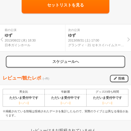
セットリストを見る
前の公演
次の公演
ゆず
ゆず
2013/08/22 (木) 18:30
2013/08/31 (土) 17:00
日本ガイシホール
グランディ・21 セキスイハイムスーパ
ーアリーナ
スケジュールへ
レビュー/観たレポ
投稿
(--件)
男女比
年齢層
グッズの待ち時間
ただいま受付中です
ただいま受付中です
ただいま受付中です
[---／---]
[---／---]
[---／---]
※掲載されている情報は投稿されたデータを集計したもので、実際のライブとは異なる場合があ
ります。
レビューはまだ投稿されていません。