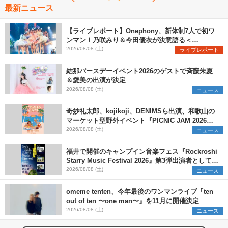
最新ニュース
【ライブレポート】Onephony、新体制7人で初ワ
ンマン！乃咲みり＆今田優衣が決意語る＜
Onephony新体制1st Oneman Live はじまりの夏
2026/08/08 (土)
ライブレポート
＞
結那バースデーイベント2026のゲストで斉藤朱夏
＆愛美の出演が決定
2026/08/08 (土)
ニュース
奇妙礼太郎、kojikoji、DENIMSら出演、和歌山の
マーケット型野外イベント『PICNIC JAM 2026』
早割チケット発売開始
2026/08/08 (土)
ニュース
福井で開催のキャンプイン音楽フェス『Rockroshi
Starry Music Festival 2026』第3弾出演者として
SCOOBIE DO、かりゆし58、Reiを発表
2026/08/08 (土)
ニュース
omeme tenten、今年最後のワンマンライブ『ten
out of ten 〜one man〜』を11月に開催決定
2026/08/08 (土)
ニュース