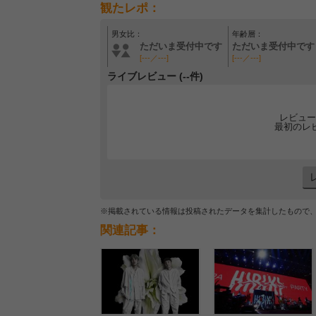
観たレポ：
男女比：
年齢層：
ただいま受付中です
ただいま受付中です
[---／---]
[---／---]
ライブレビュー (--件)
レビュー
最初のレ
※掲載されている情報は投稿されたデータを集計したもので
関連記事：