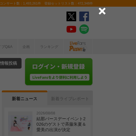
ンサート数：1,493,261件 登録セットリスト数：472,348件
イブQ&A
企画
ランキング
情報投稿
新着ニュース
新着ライブレポート
2026/08/08
結那バースデーイベント2
026のゲストで斉藤朱夏＆
愛美の出演が決定