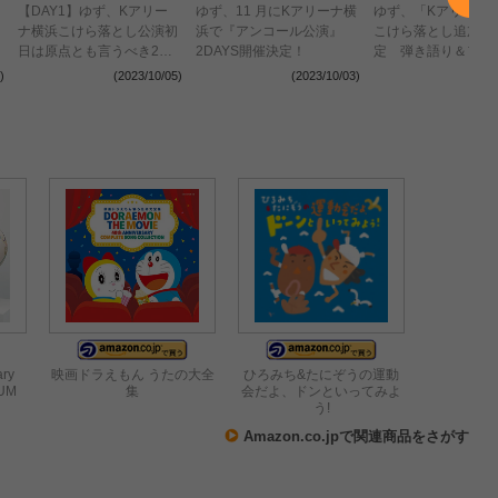
【DAY1】ゆず、Kアリー
ゆず、11 月にKアリーナ横
ゆず、「Kアリーナ
ナ横浜こけら落とし公演初
浜で『アンコール公演』
こけら落とし追加公
日は原点とも言うべき2人
2DAYS開催決定！
定 弾き語り＆フル
きりのステージで2万人を
で届ける“特別公演”D
)
(2023/10/05)
(2023/10/03)
(2023
沸かす
を10月に開催
ary
映画ドラえもん うたの大全
ひろみち&たにぞうの運動
BUM
集
会だよ、ドンといってみよ
う!
Amazon.co.jpで関連商品をさがす