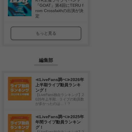
KTR主催ライブイベント
『GOAT』第4回にTERU f
rom Crossfaithの出演が決
定
もっと見る
編集部
≪LiveFans調べ≫2026年
上半期ライブ動員ランキ
ング！
【LiveFans独自ランキング】2
026年上半期、ライブの動員数
が多かったのは…！？
≪LiveFans調べ≫2025年
年間ライブ動員ランキン
グ！
【LiveFans独自ランキング】2