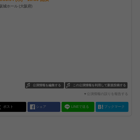
阪城ホール (大阪府)
公演情報を編集する
この公演情報を利用して新規投稿する
▼公演情報の誤りを報告する
ポスト
シェア
LINEで送る
ブックマーク