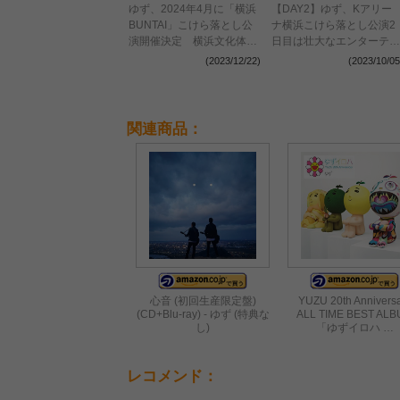
ゆず、2024年4月に「横浜
【DAY2】ゆず、Kアリー
BUNTAI」こけら落とし公
ナ横浜こけら落とし公演2
演開催決定 横浜文化体育
日目は壮大なエンターテイ
館の幕を閉じたオンライン
ンメントで会場を震わせる
(2023/12/22)
(2023/10/05
ツアーのコンセプトを再構
築
関連商品：
心音 (初回生産限定盤)
YUZU 20th Annivers
(CD+Blu-ray) - ゆず (特典な
ALL TIME BEST AL
し)
「ゆずイロハ …
レコメンド：