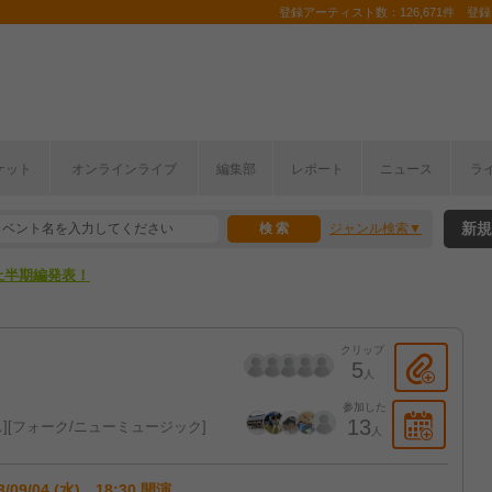
登録アーティスト数：126,671件 登録コ
ここから！
ケット
オンラインライブ
編集部
レポート
ニュース
ラ
上半期編発表！
新規
ジャンル検索
ここから！
上半期編発表！
クリップ
5
人
参加した
13
ス
フォーク/ニューミュージック
人
3/09/04 (水) 18:30 開演