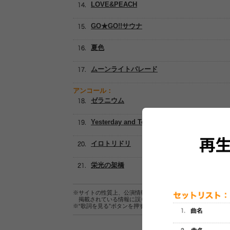
LOVE&PEACH
GO★GO!!サウナ
夏色
ムーンライトパレード
アンコール：
ゼラニウム
Yesterday and Tomorrow
イロトリドリ
栄光の架橋
※サイトの性質上、公演情報およびセットリスト情報の正確
掲載されている情報に誤りがある場合は、
こちら
よりご連
※“歌詞を見る”ボタンを押すと、株式会社ページワンが運営