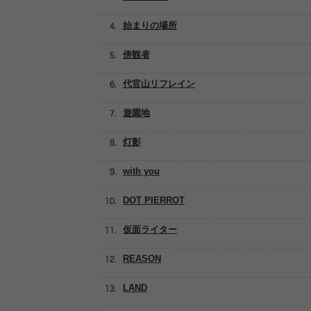
始まりの場所
傍観者
代官山リフレイン
遊園地
灯影
with you
DOT PIERROT
仮面ライター
REASON
LAND