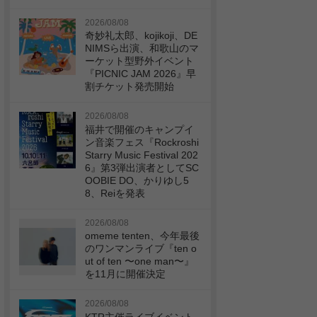
2026/08/08
奇妙礼太郎、kojikoji、DE
NIMSら出演、和歌山のマ
ーケット型野外イベント
『PICNIC JAM 2026』早
割チケット発売開始
2026/08/08
福井で開催のキャンプイ
ン音楽フェス『Rockroshi
Starry Music Festival 202
6』第3弾出演者としてSC
OOBIE DO、かりゆし5
8、Reiを発表
2026/08/08
omeme tenten、今年最後
のワンマンライブ『ten o
ut of ten 〜one man〜』
を11月に開催決定
2026/08/08