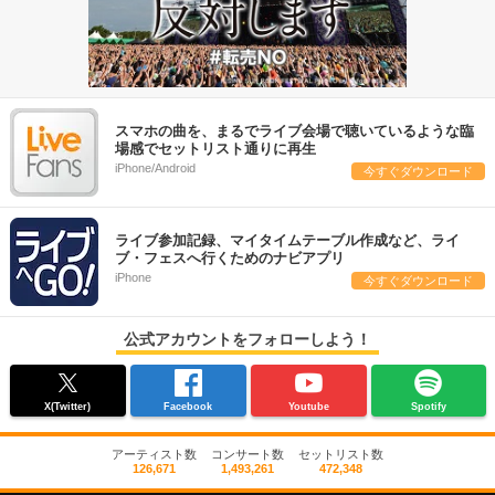
スマホの曲を、まるでライブ会場で聴いているような臨
場感でセットリスト通りに再生
iPhone/Android
今すぐダウンロード
ライブ参加記録、マイタイムテーブル作成など、ライ
ブ・フェスへ行くためのナビアプリ
iPhone
今すぐダウンロード
公式アカウントをフォローしよう！
X(Twitter)
Facebook
Youtube
Spotify
アーティスト数
コンサート数
セットリスト数
126,671
1,493,261
472,348