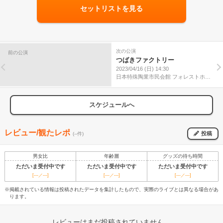
セットリストを見る
次の公演
前の公演
つばきファクトリー
2023/04/16 (日) 14:30
日本特殊陶業市民会館 フォレストホー
ル
スケジュールへ
レビュー/観たレポ
投稿
(--件)
男女比
年齢層
グッズの待ち時間
ただいま受付中です
ただいま受付中です
ただいま受付中です
[---／---]
[---／---]
[---／---]
※掲載されている情報は投稿されたデータを集計したもので、実際のライブとは異なる場合があ
ります。
レビューはまだ投稿されていません。