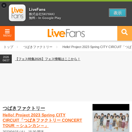
×
LiveFans
表示
株式会社SKIYAKI
無料 - In Google Play
MENU
2026
【フェス特集2026】フェス情報はここから！
04/27
トップ
つばきファクトリー
Hello! Project 2023 Spring CITY C
2026
【ライブ動員ランキング】2026年上半期編発表！
07/28
2026
【フェス特集2026】フェス情報はここから！
04/27
2026
【ライブ動員ランキング】2026年上半期編発表！
07/28
つばきファクトリー
Hello! Project 2023 Spring CITY
CIRCUIT「つばきファクトリー CONCERT
TOUR ～シュンカン～」
2023/04/15 (土) 15:30 開演