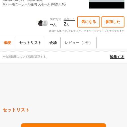
＠ハーモニーホール座間 大ホール (神奈川県)
気になる
参加した
気になる
参加した
--
2
人
人
参加する(した)を登録すると、マイページでライブを管理できます
概要
セットリスト
会場
レビュー（--件）
▼公演情報について指摘/訂正する
編集する
セットリスト