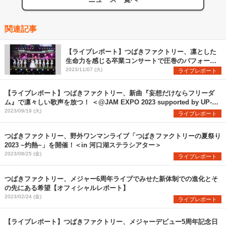
関連記事
【ライブレポート】つばきファクトリー、凛とした
生命力を感じる卒業コンサートで圧巻のパフォーマ
ンスを披露！＜つばきファクトリー コンサートツ
2023/11/07 (火)
ライブレポート
アー 2023秋 可惜夜〜山岸理子・岸本ゆめの 卒業ス
ッぺシャル〜暁＞
【ライブレポート】つばきファクトリー、新曲『妄想だけならフリーダ
ム』で凛々しい歌声を放つ！ ＜@JAM EXPO 2023 supported by UP-T
＞
2023/09/19 (火)
ライブレポート
つばきファクトリー、野外ワンマンライブ「つばきファクトリーの夏祭り
2023 ~灼熱~」を開催！＜in 河口湖ステラシアター＞
2023/08/25 (金)
ライブレポート
つばきファクトリー、メジャー6周年ライブでみせた新体制での進化とそ
の先にある希望【オフィシャルレポート】
2023/02/24 (金)
ライブレポート
【ライブレポート】つばきファクトリー、メジャーデビュー5周年記念日