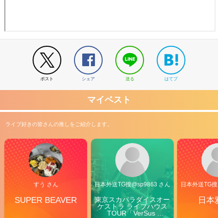
ポスト
シェア
送る
はてブ
マイベスト
ライブ好きの皆さんの推しをご紹介します。
すう さん
日本外送TG搜@sp9863 さん
日本外送TG搜@
SUPER BEAVER
東京スカパラダイスオー
日本
ケストラ ライブハウス
TOUR「VerSus 