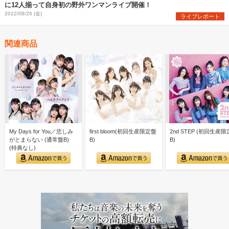
に12人揃って自身初の野外ワンマンライブ開催！
2022/08/26 (金)
ライブレポート
関連商品
My Days for You／悲しみ
first bloom(初回生産限定盤
2nd STEP (初回生産
がとまらない (通常盤B)
B)
B)
(特典なし)