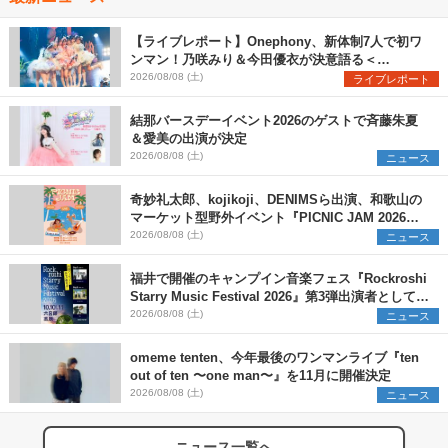
【ライブレポート】Onephony、新体制7人で初ワ
ンマン！乃咲みり＆今田優衣が決意語る＜
Onephony新体制1st Oneman Live はじまりの夏
2026/08/08 (土)
ライブレポート
＞
結那バースデーイベント2026のゲストで斉藤朱夏
＆愛美の出演が決定
2026/08/08 (土)
ニュース
奇妙礼太郎、kojikoji、DENIMSら出演、和歌山の
マーケット型野外イベント『PICNIC JAM 2026』
早割チケット発売開始
2026/08/08 (土)
ニュース
福井で開催のキャンプイン音楽フェス『Rockroshi
Starry Music Festival 2026』第3弾出演者として
SCOOBIE DO、かりゆし58、Reiを発表
2026/08/08 (土)
ニュース
omeme tenten、今年最後のワンマンライブ『ten
out of ten 〜one man〜』を11月に開催決定
2026/08/08 (土)
ニュース
ニュース一覧へ