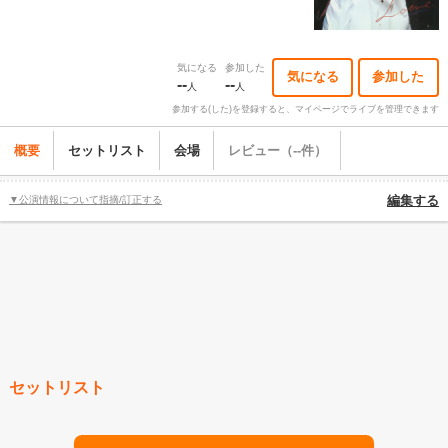
気になる
参加した
気になる
参加した
--
--
人
人
参加する(した)を登録すると、マイページでライブを管理できます
概要
セットリスト
会場
レビュー（--件）
▼公演情報について指摘/訂正する
編集する
セットリスト