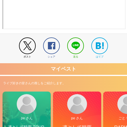
ポスト
シェア
送る
はてブ
マイベスト
ライブ好きの皆さんの推しをご紹介します。
pe さん
pe さん
ごと
凛として時雨 TOUR 