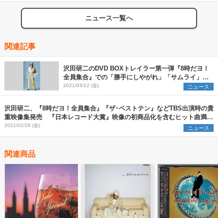
ニュース一覧へ
関連記事
沢田研二のDVD BOXトレイラー第一弾『8時だヨ！
全員集合』での「勝手にしやがれ」「サムライ」な
ど歌唱映像公開
2021/03/12 (金)
ニュース
沢田研二、『8時だヨ！全員集合』『ザ･ベストテン』などTBS出演時の貴
重映像集発売 『日本レコード大賞』映像の初商品化を含むヒット曲満載
のDVD7枚組
2021/02/26 (金)
ニュース
関連商品