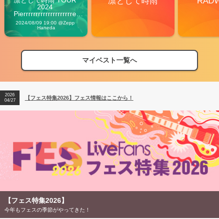
凛として時雨
RAD
2024 
Pierrrrrrrrrrrrrrrrrrrre 
Vibes
2024/08/09 19:00 @Zepp 
Haneda
マイベスト一覧へ
2026
【フェス特集2026】フェス情報はここから！
04/27
2026
【ライブ動員ランキング】2026年上半期編発表！
07/28
2026
【フェス特集2026】フェス情報はここから！
04/27
2026
【ライブ動員ランキング】2026年上半期編発表！
07/28
【フェス特集2026】
今年もフェスの季節がやってきた！