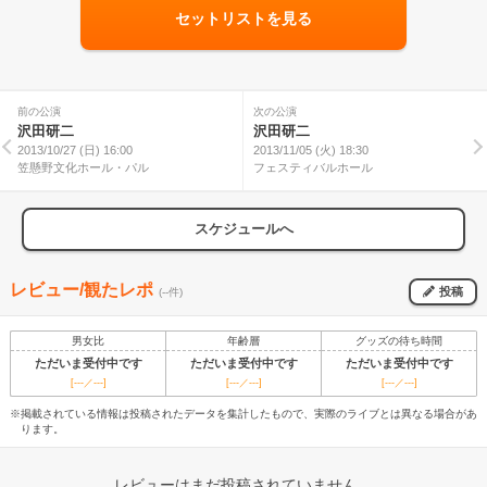
セットリストを見る
前の公演
次の公演
沢田研二
沢田研二
2013/10/27 (日) 16:00
2013/11/05 (火) 18:30
笠懸野文化ホール・パル
フェスティバルホール
スケジュールへ
レビュー/観たレポ
投稿
(--件)
男女比
年齢層
グッズの待ち時間
ただいま受付中です
ただいま受付中です
ただいま受付中です
[---／---]
[---／---]
[---／---]
※掲載されている情報は投稿されたデータを集計したもので、実際のライブとは異なる場合があ
ります。
レビューはまだ投稿されていません。