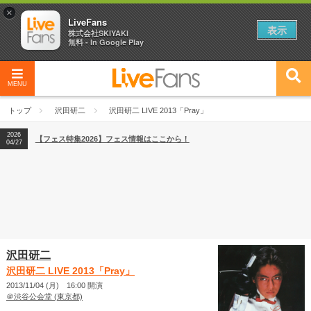
×
LiveFans
表示
株式会社SKIYAKI
無料 - In Google Play
MENU
2026
【フェス特集2026】フェス情報はここから！
04/27
トップ
沢田研二
沢田研二 LIVE 2013「Pray」
2026
【ライブ動員ランキング】2026年上半期編発表！
07/28
2026
【フェス特集2026】フェス情報はここから！
04/27
2026
【ライブ動員ランキング】2026年上半期編発表！
07/28
沢田研二
沢田研二 LIVE 2013「Pray」
2013/11/04 (月) 16:00 開演
＠渋谷公会堂 (東京都)