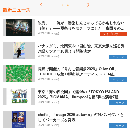
最新ニュース
映秀。 「俺が一番楽しんじゃってるかもしれない
（笑）」――夏祭りをモチーフにした一夜限りのス
ペシャルライブ『色祭』レポート
2026/08/07 (金)
ライブレポート
ハナレグミ、北関東＆中国山陰、東京大阪を巡る弾
き語りツアー10月より開催決定
2026/08/07 (金)
ニュース
長野で開催の『りんご音楽祭2026』Olive Oil、
TENDOUJIら第11弾出演アーティスト（16組）を
発表
2026/08/07 (金)
ニュース
東京「海の森公園」で開催の『TOKYO ISLAND
2026』BIGMAMA、flumpoolら第3弾出演者7組を
発表 ワークショップ・アート出展者を募集
2026/08/07 (金)
ニュース
chef’s、『utage 2026 autumn』の対バンゲストと
してパーカーズを発表
2026/08/07 (金)
ニュース