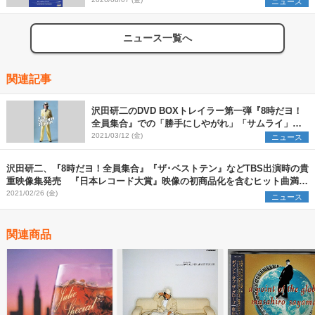
ニュース
ニュース一覧へ
関連記事
沢田研二のDVD BOXトレイラー第一弾『8時だヨ！
全員集合』での「勝手にしやがれ」「サムライ」な
ど歌唱映像公開
2021/03/12 (金)
ニュース
沢田研二、『8時だヨ！全員集合』『ザ･ベストテン』などTBS出演時の貴
重映像集発売 『日本レコード大賞』映像の初商品化を含むヒット曲満載
のDVD7枚組
2021/02/26 (金)
ニュース
関連商品