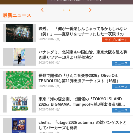
最新ニュース
映秀。 「俺が一番楽しんじゃってるかもしれない
（笑）」――夏祭りをモチーフにした一夜限りのス
ペシャルライブ『色祭』レポート
2026/08/07 (金)
ライブレポート
ハナレグミ、北関東＆中国山陰、東京大阪を巡る弾
き語りツアー10月より開催決定
2026/08/07 (金)
ニュース
長野で開催の『りんご音楽祭2026』Olive Oil、
TENDOUJIら第11弾出演アーティスト（16組）を
発表
2026/08/07 (金)
ニュース
東京「海の森公園」で開催の『TOKYO ISLAND
2026』BIGMAMA、flumpoolら第3弾出演者7組を
発表 ワークショップ・アート出展者を募集
2026/08/07 (金)
ニュース
chef’s、『utage 2026 autumn』の対バンゲストと
してパーカーズを発表
2026/08/07 (金)