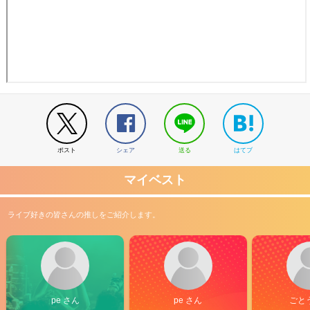
ポスト
シェア
送る
はてブ
マイベスト
ライブ好きの皆さんの推しをご紹介します。
pe さん
pe さん
ごと