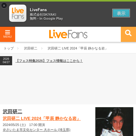
×
LiveFans
表示
株式会社SKIYAKI
無料 - In Google Play
MENU
2026
【フェス特集2026】フェス情報はここから！
04/27
トップ
沢田研二
沢田研二 LIVE 2024「甲辰 静かなる岩」
2026
【ライブ動員ランキング】2026年上半期編発表！
07/28
2026
【フェス特集2026】フェス情報はここから！
04/27
2026
【ライブ動員ランキング】2026年上半期編発表！
07/28
沢田研二
沢田研二 LIVE 2024「甲辰 静かなる岩」
2024/05/25 (土) 17:00 開演
＠さいたま市文化センター 大ホール (埼玉県)