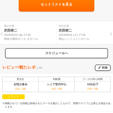
セットリストを見る
前の公演
次の公演
沢田研二
沢田研二
2024/05/24 (金) 17:00
2024/06/01 (土) 17:00
神奈川県民ホール 大ホール
岡山シンフォニーホール
スケジュールへ
レビュー/観たレポ
投稿
(--件)
男女比
年齢層
グッズの待ち時間
女性が多め
シニア世代中心
10分以下
[1票／1票]
[1票／1票]
[1票／1票]
ノリノリ
※掲載されている情報は投稿されたデータを集計したもので、実際のライブとは異なる場合があ
ります。