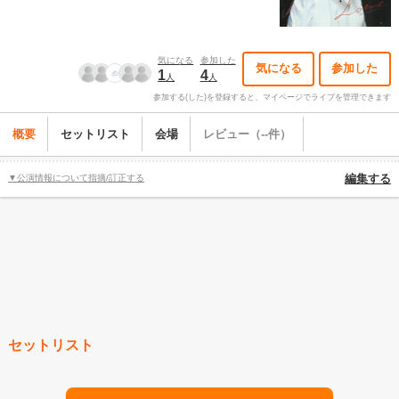
気になる
参加した
気になる
参加した
1
4
人
人
参加する(した)を登録すると、マイページでライブを管理できます
概要
セットリスト
会場
レビュー（--件）
▼公演情報について指摘/訂正する
編集する
セットリスト