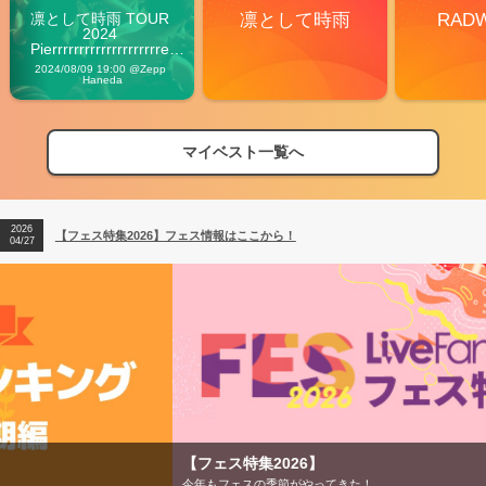
凛として時雨 TOUR 
凛として時雨
RAD
2024 
Pierrrrrrrrrrrrrrrrrrrre 
Vibes
2024/08/09 19:00 @Zepp 
Haneda
マイベスト一覧へ
2026
【フェス特集2026】フェス情報はここから！
04/27
2026
【ライブ動員ランキング】2026年上半期編発表！
07/28
2026
【フェス特集2026】フェス情報はここから！
04/27
2026
【ライブ動員ランキング】2026年上半期編発表！
07/28
【フェス特集2026】
今年もフェスの季節がやってきた！