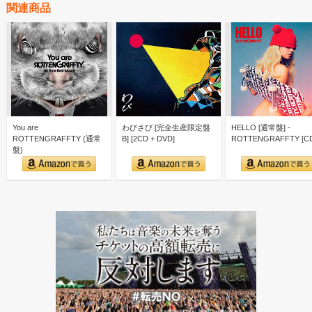
関連商品
You are
わびさび [完全生産限定盤
HELLO [通常盤] -
ROTTENGRAFFTY (通常
B] [2CD + DVD]
ROTTENGRAFFTY [C
盤)