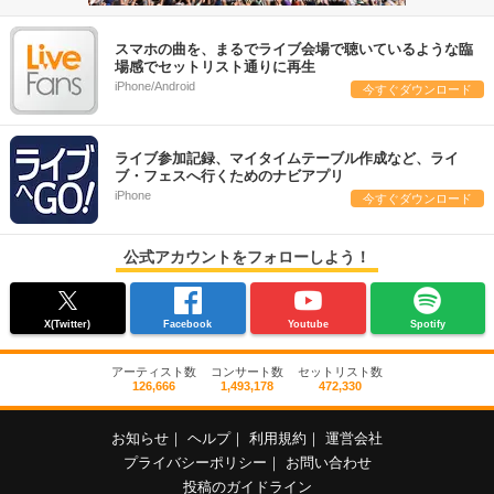
スマホの曲を、まるでライブ会場で聴いているような臨
場感でセットリスト通りに再生
iPhone/Android
今すぐダウンロード
ライブ参加記録、マイタイムテーブル作成など、ライ
ブ・フェスへ行くためのナビアプリ
iPhone
今すぐダウンロード
公式アカウントをフォローしよう！
X(Twitter)
Facebook
Youtube
Spotify
アーティスト数
コンサート数
セットリスト数
126,666
1,493,178
472,330
お知らせ
｜
ヘルプ
｜
利用規約
｜
運営会社
プライバシーポリシー
｜
お問い合わせ
投稿のガイドライン