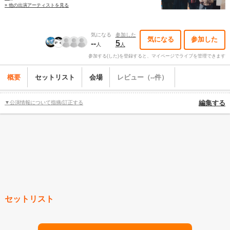
» 他の出演アーティストを見る
気になる
参加した
気になる
参加した
--
5
人
人
参加する(した)を登録すると、マイページでライブを管理できます
概要
セットリスト
会場
レビュー（--件）
▼公演情報について指摘/訂正する
編集する
セットリスト