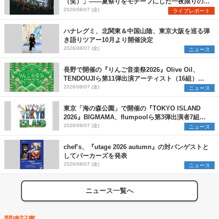
（笑）」――夏祭りをモチーフにした一夜限りのス
ペシャルライブ『色祭』レポート
2026/08/07 (金)
ライブレポート
ハナレグミ、北関東＆中国山陰、東京大阪を巡る弾
き語りツアー10月より開催決定
2026/08/07 (金)
ニュース
長野で開催の『りんご音楽祭2026』Olive Oil、
TENDOUJIら第11弾出演アーティスト（16組）を
発表
2026/08/07 (金)
ニュース
東京「海の森公園」で開催の『TOKYO ISLAND
2026』BIGMAMA、flumpoolら第3弾出演者7組を
発表 ワークショップ・アート出展者を募集
2026/08/07 (金)
ニュース
chef’s、『utage 2026 autumn』の対バンゲストと
してパーカーズを発表
2026/08/07 (金)
ニュース
ニュース一覧へ
関連記事