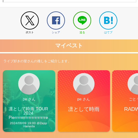
ポスト
シェア
送る
はてブ
マイベスト
ライブ好きの皆さんの推しをご紹介します。
pe さん
pe さん
ごと
凛として時雨 TOUR 
凛として時雨
RAD
2024 
Pierrrrrrrrrrrrrrrrrrrre 
Vibes
2024/08/09 19:00 @Zepp 
Haneda