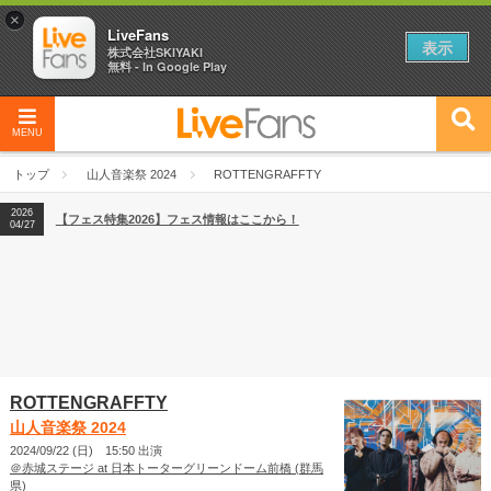
×
LiveFans
表示
株式会社SKIYAKI
無料 - In Google Play
MENU
2026
【フェス特集2026】フェス情報はここから！
04/27
トップ
山人音楽祭 2024
ROTTENGRAFFTY
2026
【ライブ動員ランキング】2026年上半期編発表！
07/28
2026
【フェス特集2026】フェス情報はここから！
04/27
2026
【ライブ動員ランキング】2026年上半期編発表！
07/28
ROTTENGRAFFTY
山人音楽祭 2024
2024/09/22 (日) 15:50 出演
＠赤城ステージ at 日本トーターグリーンドーム前橋 (群馬
県)