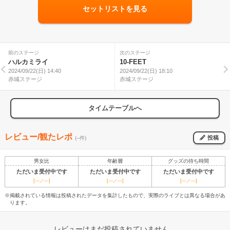
セットリストを見る
前のステージ
次のステージ
ハルカミライ
10-FEET
2024/09/22(日) 14:40
2024/09/22(日) 18:10
赤城ステージ
赤城ステージ
タイムテーブルへ
レビュー/観たレポ
投稿
(--件)
男女比
年齢層
グッズの待ち時間
ただいま受付中です
ただいま受付中です
ただいま受付中です
[---／---]
[---／---]
[---／---]
※掲載されている情報は投稿されたデータを集計したもので、実際のライブとは異なる場合があ
ります。
レビューはまだ投稿されていません。