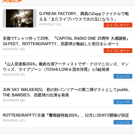
G-FREAK FACTORY、満員のZeppファイナルで咆
える「またライブハウスで火の玉になろう」
2025/05/27 (火)
ライブレポート
京都でTシャツ作って25年、『CAPITAL RADIO ONE 25周年 大感謝祭』
10-FEET、ROTTENGRAFFTY、四星球が集結した初日をレポート
2024/09/27 (金)
ライブレポート
『山人音楽祭2024』最終出演アーティストでザ・クロマニヨンズ、マン
ウィズ、ライブゾーン（TOSHI-LOW＆茂木洋晃）ら5組発表
2024/07/08 (月)
ニュース
JUN SKY WALKER(S) 初の対バンツアーの第二弾ゲストとしてjealkb、
THE BAWDIES、四星球の出演を発表
2024/06/28 (金)
ニュース
ROTTENGRAFFTY主催『響都超特急2024』、12月に2DAYS開催が決定
2024/06/11 (火)
ニュース