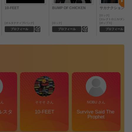
10-FEET
BUMP OF CHICKEN
サカナクション
ロック
エレクトロニカ/ダンス
オルタナティブ/パンク
ロック
ポップス
0
0
プロフィール
プロフィール
プロフィール
さん
そそそ さん
NOBU さん
ルスタ
10-FEET
Survive Said The 
Prophet