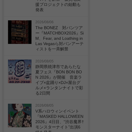
援プロジェクトの始動も
発表
2026/08/06
The BONEZ 対バンツア
ー『MATCHBOX2026』Si
M、Fear, and Loathing in
Las Vegasら対バンアーテ
ィストを一斉解禁
2026/08/05
静岡県焼津市であらたな
夏フェス『BON BON BO
N 2026』が開催 音楽ラ
イブ×盆踊り×DJ×屋台グ
ルメ×ランタンナイトで彩
る2日間
2026/08/05
V系ハロウィンイベント
『MASKED HALLOWEEN
2026』4日目、“渋谷魔界†
モンスターナイト”出演6