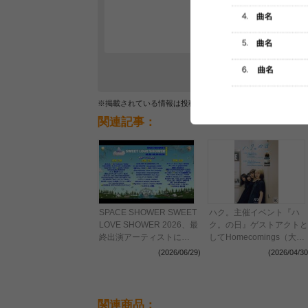
レビュー
最初のレ
※掲載されている情報は投稿されたデータを集計したもので
関連記事：
SPACE SHOWER SWEET
ハク。主催イベント『ハ
LOVE SHOWER 2026、最
ク。の日』ゲストアクトと
終出演アーティストに
してHomecomings（大阪
goethe、Meg Bonus、
編）、ストレイテナー（東
(2026/06/29)
(2026/04/30
CLOSING DJにDJやつい
京編）を発表
いちろう(エレキコミック)
ら9組発表＆日割り決定
関連商品：