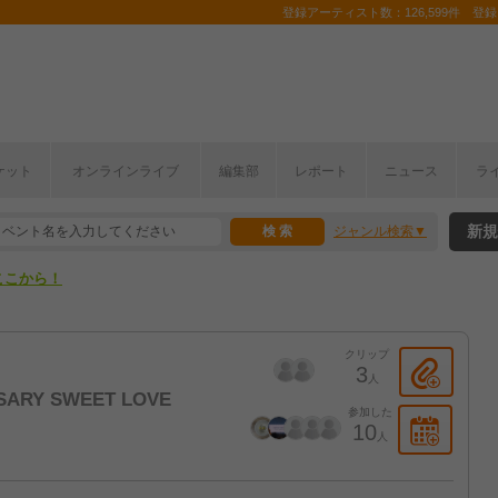
登録アーティスト数：126,599件 登録コ
ケット
オンラインライブ
編集部
レポート
ニュース
ラ
ここから！
新規
ジャンル検索
上半期編発表！
ここから！
上半期編発表！
クリップ
3
人
RSARY SWEET LOVE
参加した
10
人