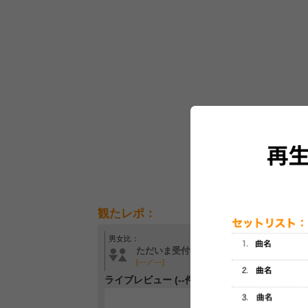
観たレポ：
男女比：
年齢層：
ただいま受付中です
ただいま受付中です
[---／---]
[---／---]
ライブレビュー (--件)