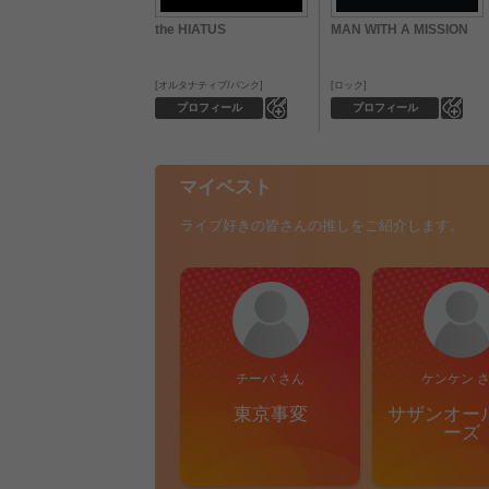
the HIATUS
MAN WITH A MISSION
オルタナティブ/パンク
ロック
0
0
プロフィール
プロフィール
マイベスト
ライブ好きの皆さんの推しをご紹介します。
チーバ さん
ケンケン 
東京事変
サザンオー
ーズ