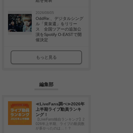
組を発表
2026/08/05
OddRe:、デジタルシング
ル「黄泉還」をリリー
ス 全国ツアーの追加公
演をSpotify O-EASTで開
催決定
もっと見る
編集部
≪LiveFans調べ≫2026年
上半期ライブ動員ランキ
ング！
【LiveFans独自ランキング】2
026年上半期、ライブの動員数
が多かったのは…！？