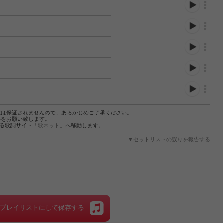
性は保証されませんので、あらかじめご了承ください。
絡をお願い致します。
する歌詞サイト「
歌ネット
」へ移動します。
▼セットリストの誤りを報告する
をプレイリストにして保存する