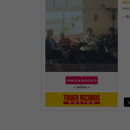
202
＠Mt
» 