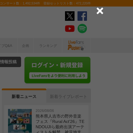
ンサート数：1,492,534件 登録セットリスト数：472,220件
イブQ&A
企画
ランキング
情報投稿
新着ニュース
新着ライブレポート
2026/08/06
熊本県人吉市の野外音楽
フェス『Rural Act'26』TE
NDOUJIら最終出演アーテ
ィストを解禁 被災地支