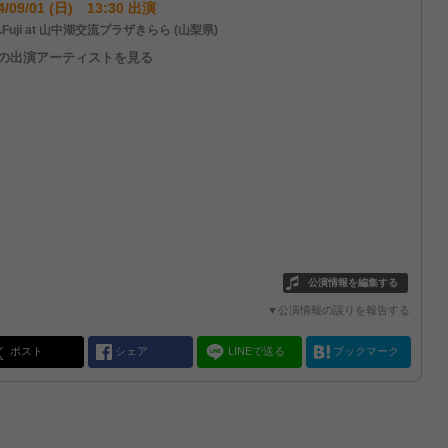
4/09/01 (日) 13:30 出演
.Fuji at 山中湖交流プラザきらら (山梨県)
他の出演アーティストを見る
公演情報を編集する
▼公演情報の誤りを報告する
ポスト
シェア
LINEで送る
ブックマーク