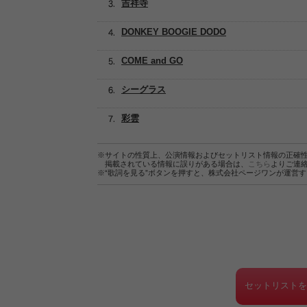
吉祥寺
DONKEY BOOGIE DODO
COME and GO
シーグラス
彩雲
※サイトの性質上、公演情報およびセットリスト情報の正確
掲載されている情報に誤りがある場合は、
こちら
よりご連
※“歌詞を見る”ボタンを押すと、株式会社ページワンが運営
セットリスト