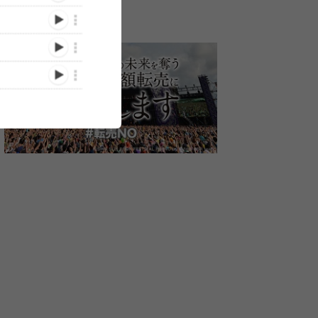
グ』の
THE ORAL
ストレイテナー『RUSH
a flood of c
発
CIGARETTES『東名阪
BALL 2023』ライブレポー
テナー合同開
崎山蒼
Zepp Tour 2024
トーー結成25周年、音楽か
ブのSNS生配
、三原
“MARBLES”』DAY2対バン
らあふれる希望に歓喜の声
/03/22)
(2023/12/23)
(2023/09/04)
が出演
公演にACIDMAN、ストレ
が響き渡る
イテナー、the band apart
出演決定