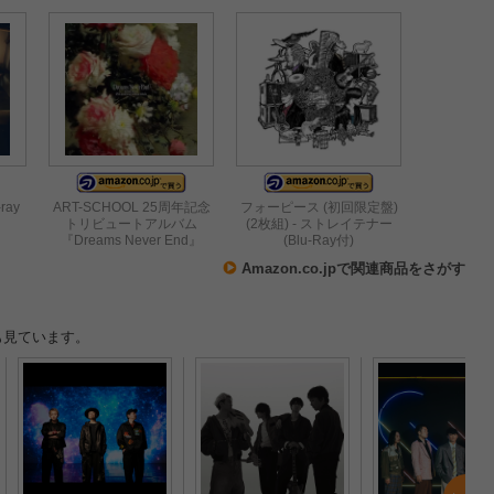
-ray
ART-SCHOOL 25周年記念
フォーピース (初回限定盤)
トリビュートアルバム
(2枚組) - ストレイテナー
『Dreams Never End』
(Blu-Ray付)
Amazon.co.jpで関連商品をさがす
も見ています。