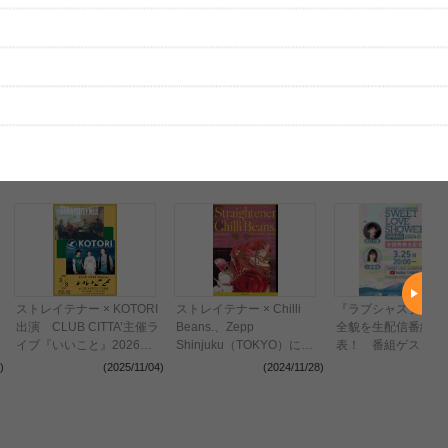
はまだ投稿されていません。
ビューを投稿してみませんか？
レビューを投稿する
、実際のライブとは異なる場合があります。
ストレイテナー × KOTORI
ストレイテナー × Chilli
『ラブシャスプリン
出演 CLUB CITTA’主催ラ
Beans.、Zepp
全貌を生配信番組で
イブ『いいこと』2026年3
Shinjuku（TOKYO）にて
表！ 番組ゲストに
月に開催決定
初顔合わせツーマン開催決
志、ビッケブランカ
)
(2025/11/04)
(2024/11/28)
(2024
定
健司(フレデリック)
決定