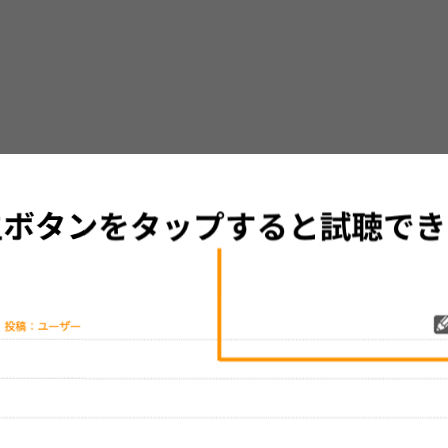
グッズの待ち時間：
観たレポを投稿する
ただいま受付中です
[---／---]