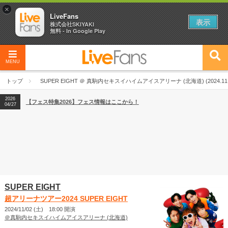
×
LiveFans
表示
株式会社SKIYAKI
無料 - In Google Play
MENU
2026
【フェス特集2026】フェス情報はここから！
04/27
トップ
SUPER EIGHT ＠ 真駒内セキスイハイムアイスアリーナ (北海道) (2024.11.
2026
【ライブ動員ランキング】2026年上半期編発表！
07/28
2026
【フェス特集2026】フェス情報はここから！
04/27
2026
【ライブ動員ランキング】2026年上半期編発表！
07/28
SUPER EIGHT
超アリーナツアー2024 SUPER EIGHT
2024/11/02 (土) 18:00 開演
＠真駒内セキスイハイムアイスアリーナ (北海道)