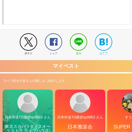
ポスト
シェア
送る
はてブ
マイベスト
ライブ好きの皆さんの推しをご紹介します。
日本外送TG搜@sp9863 さん
日本外送TG搜@sp9863 さん
すう
東京スカパラダイスオー
日本雅楽会
SUPER
ケストラ ライブハウス