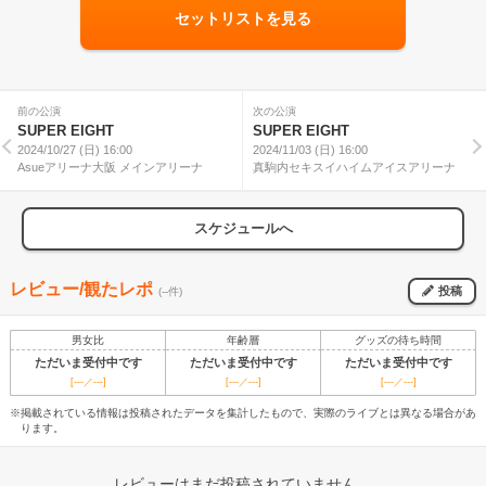
セットリストを見る
前の公演
次の公演
SUPER EIGHT
SUPER EIGHT
2024/10/27 (日) 16:00
2024/11/03 (日) 16:00
Asueアリーナ大阪 メインアリーナ
真駒内セキスイハイムアイスアリーナ
スケジュールへ
レビュー/観たレポ
投稿
(--件)
男女比
年齢層
グッズの待ち時間
ただいま受付中です
ただいま受付中です
ただいま受付中です
[---／---]
[---／---]
[---／---]
※掲載されている情報は投稿されたデータを集計したもので、実際のライブとは異なる場合があ
ります。
レビューはまだ投稿されていません。