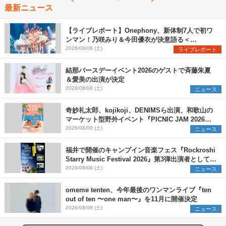
最新ニュース
【ライブレポート】Onephony、新体制7人で初ワ
ンマン！乃咲みり＆今田優衣が決意語る＜
Onephony新体制1st Oneman Live はじまりの夏
2026/08/08 (土)
ライブレポート
＞
結那バースデーイベント2026のゲストで斉藤朱夏
＆愛美の出演が決定
2026/08/08 (土)
ニュース
奇妙礼太郎、kojikoji、DENIMSら出演、和歌山の
マーケット型野外イベント『PICNIC JAM 2026』
早割チケット発売開始
2026/08/08 (土)
ニュース
福井で開催のキャンプイン音楽フェス『Rockroshi
Starry Music Festival 2026』第3弾出演者として
SCOOBIE DO、かりゆし58、Reiを発表
2026/08/08 (土)
ニュース
omeme tenten、今年最後のワンマンライブ『ten
out of ten 〜one man〜』を11月に開催決定
2026/08/08 (土)
ニュース