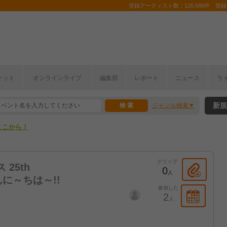
登録アーティスト数：126,686件 登録コ
ケット
オンラインライブ
編集部
レポート
ニュース
ラ
ここから！
新規
ジャンル検索
上半期編発表！
ここから！
上半期編発表！
クリップ
 25th
0
人
～んに～ちは～!!
参加した
2
人