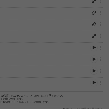
性は保証されませんので、あらかじめご了承ください。
絡をお願い致します。
する歌詞サイト「
歌ネット
」へ移動します。
▼セットリストの誤りを報告する