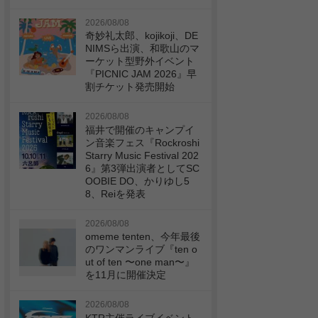
2026/08/08
奇妙礼太郎、kojikoji、DE
NIMSら出演、和歌山のマ
ーケット型野外イベント
『PICNIC JAM 2026』早
割チケット発売開始
2026/08/08
福井で開催のキャンプイ
ン音楽フェス『Rockroshi
Starry Music Festival 202
6』第3弾出演者としてSC
OOBIE DO、かりゆし5
8、Reiを発表
2026/08/08
omeme tenten、今年最後
のワンマンライブ『ten o
ut of ten 〜one man〜』
を11月に開催決定
2026/08/08