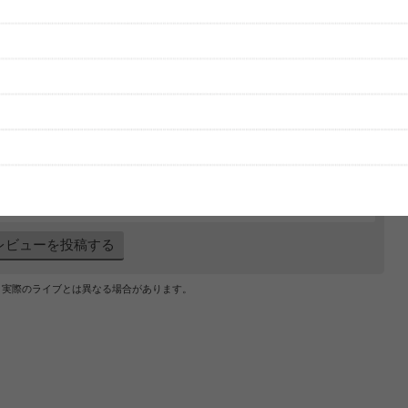
グッズの待ち時間：
観たレポを投稿する
ただいま受付中です
[---／---]
はまだ投稿されていません。
ビューを投稿してみませんか？
レビューを投稿する
、実際のライブとは異なる場合があります。