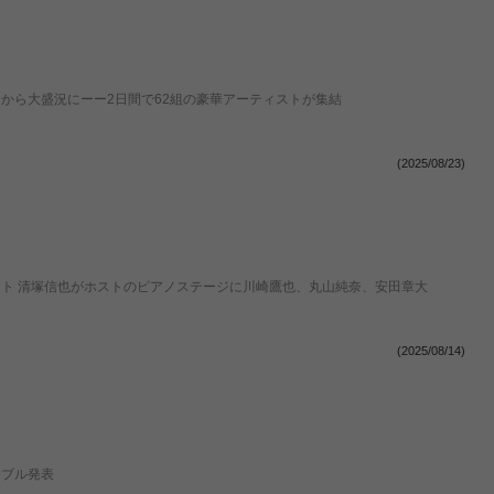
、初日から大盛況にーー2日間で62組の豪華アーティストが集結
(2025/08/23)
ピアニスト 清塚信也がホストのピアノステージに川崎鷹也、丸山純奈、安田章大
(2025/08/14)
ーブル発表