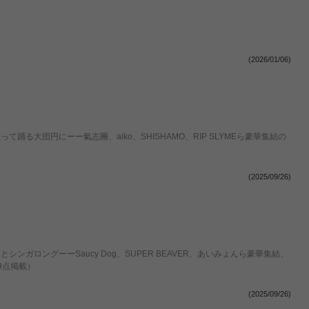
(2026/01/06)
歌って踊る大団円にーー氣志團、aiko、SHISHAMO、RIP SLYMEら豪華集結の
(2025/09/26)
ンとシンガロングーーSaucy Dog、SUPER BEAVER、あいみょんら豪華集結、
9点掲載）
(2025/09/26)