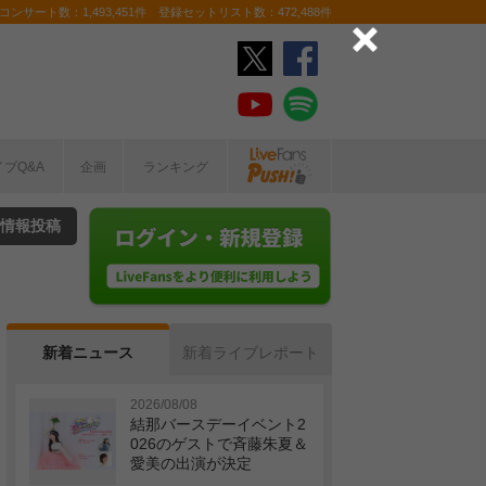
ンサート数：1,493,451件 登録セットリスト数：472,488件
イブQ&A
企画
ランキング
情報投稿
新着ニュース
新着ライブレポート
2026/08/08
結那バースデーイベント2
026のゲストで斉藤朱夏＆
愛美の出演が決定