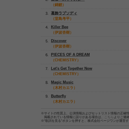
（錦鯉）
葛飾ラプソディ
（堂島考平）
Killer Bee
（伊波杏樹）
Discover
（伊波杏樹）
PIECES OF A DREAM
（CHEMISTRY）
Let's Get Together Now
（CHEMISTRY）
Magic Music
（木村カエラ）
Butterfly
（木村カエラ）
※サイトの性質上、公演情報およびセットリスト情報の正確
掲載されている情報に誤りがある場合は、
こちら
よりご連
※“歌詞を見る”ボタンを押すと、株式会社ページワンが運営