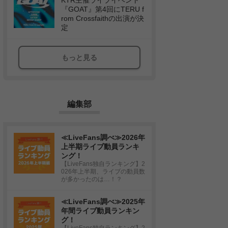
KTR主催ライブイベント
『GOAT』第4回にTERU f
rom Crossfaithの出演が決
定
もっと見る
編集部
≪LiveFans調べ≫2026年
上半期ライブ動員ランキ
ング！
【LiveFans独自ランキング】2
026年上半期、ライブの動員数
が多かったのは…！？
≪LiveFans調べ≫2025年
年間ライブ動員ランキン
グ！
【LiveFans独自ランキング】2