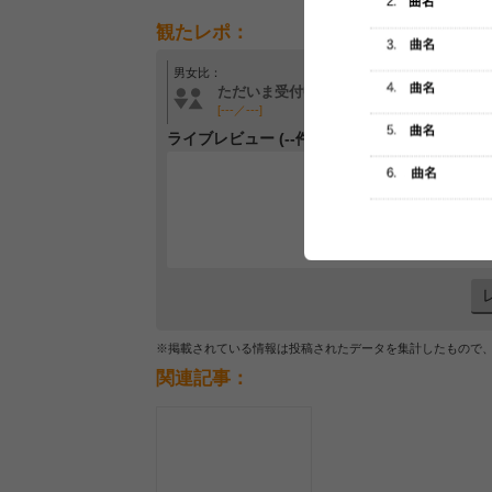
観たレポ：
男女比：
年齢層：
ただいま受付中です
ただいま受付中です
[---／---]
[---／---]
ライブレビュー (--件)
レビュー
最初のレ
※掲載されている情報は投稿されたデータを集計したもので
関連記事：