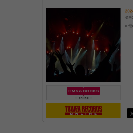
202
＠MO
» 