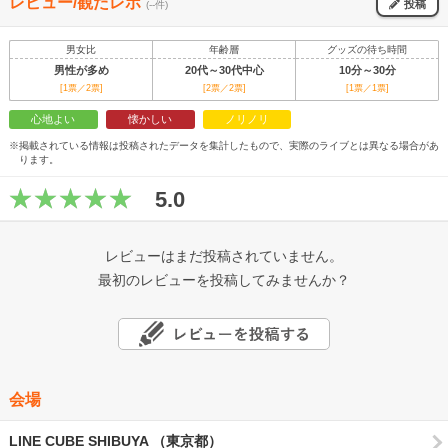
レビュー/観たレポ
投稿
(--件)
男女比
年齢層
グッズの待ち時間
男性が多め
20代～30代中心
10分～30分
[1票／2票]
[2票／2票]
[1票／1票]
心地よい
懐かしい
ノリノリ
※掲載されている情報は投稿されたデータを集計したもので、実際のライブとは異なる場合があ
ります。
5.0
レビューはまだ投稿されていません。
最初のレビューを投稿してみませんか？
会場
LINE CUBE SHIBUYA （東京都）