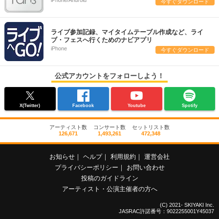
iPhone/Android
今すぐダウンロード
ライブ参加記録、マイタイムテーブル作成など、ライ
ブ・フェスへ行くためのナビアプリ
iPhone
今すぐダウンロード
公式アカウントをフォローしよう！
X(Twitter)
Facebook
Youtube
Spotify
アーティスト数
コンサート数
セットリスト数
126,671
1,493,261
472,348
お知らせ
｜
ヘルプ
｜
利用規約
｜
運営会社
プライバシーポリシー
｜
お問い合わせ
投稿のガイドライン
アーティスト・公演主催者の方へ
(C) 2021- SKIYAKI Inc.
JASRAC許諾番号：9022255001Y45037