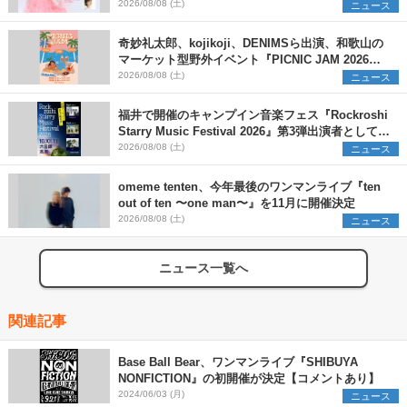
2026/08/08 (土)
ニュース
奇妙礼太郎、kojikoji、DENIMSら出演、和歌山の
マーケット型野外イベント『PICNIC JAM 2026』
早割チケット発売開始
2026/08/08 (土)
ニュース
福井で開催のキャンプイン音楽フェス『Rockroshi
Starry Music Festival 2026』第3弾出演者として
SCOOBIE DO、かりゆし58、Reiを発表
2026/08/08 (土)
ニュース
omeme tenten、今年最後のワンマンライブ『ten
out of ten 〜one man〜』を11月に開催決定
2026/08/08 (土)
ニュース
ニュース一覧へ
関連記事
Base Ball Bear、ワンマンライブ『SHIBUYA
NONFICTION』の初開催が決定【コメントあり】
2024/06/03 (月)
ニュース