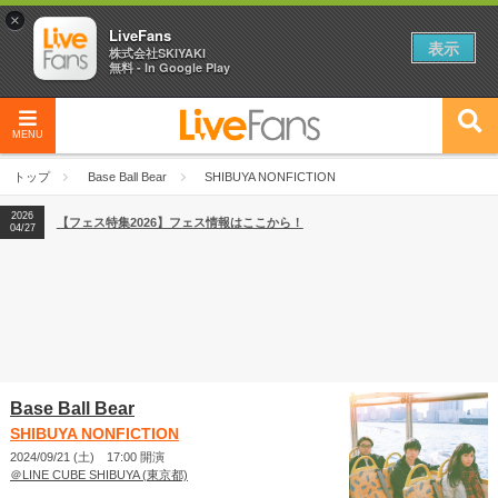
×
LiveFans
表示
株式会社SKIYAKI
無料 - In Google Play
MENU
2026
【フェス特集2026】フェス情報はここから！
04/27
トップ
Base Ball Bear
SHIBUYA NONFICTION
2026
【ライブ動員ランキング】2026年上半期編発表！
07/28
2026
【フェス特集2026】フェス情報はここから！
04/27
2026
【ライブ動員ランキング】2026年上半期編発表！
07/28
Base Ball Bear
SHIBUYA NONFICTION
2024/09/21 (土) 17:00 開演
＠LINE CUBE SHIBUYA (東京都)