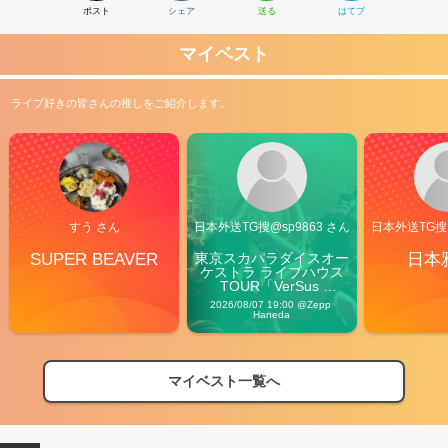
ポスト
シェア
送る
はてブ
マイベスト
ライブ好きの皆さんの推しをご紹介します。
すう さん
日本外送TG搜@sp9863 さん
日本外送TG搜@
SUPER BEAVER
東京スカパラダイスオー
日本
ケストラ ライブハウス
TOUR「VerSus 
Carnival」
2026/08/07 19:00 @Zepp 
Haneda
マイベスト一覧へ
2026
【フェス特集2026】フェス情報はここから！
04/27
2026
【ライブ動員ランキング】2026年上半期編発表！
07/28