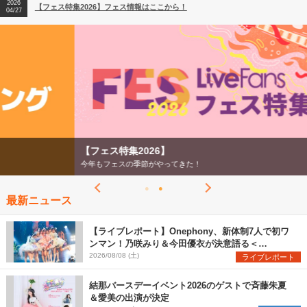
2026
【フェス特集2026】フェス情報はここから！
04/27
2026
【ライブ動員ランキング】2026年上半期編発表！
07/28
【フェス特集2026】
今年もフェスの季節がやってきた！
最新ニュース
【ライブレポート】Onephony、新体制7人で初ワ
ンマン！乃咲みり＆今田優衣が決意語る＜
Onephony新体制1st Oneman Live はじまりの夏
2026/08/08 (土)
ライブレポート
＞
結那バースデーイベント2026のゲストで斉藤朱夏
＆愛美の出演が決定