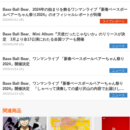
Base Ball Bear、2024年の始まりを飾るワンマンライブ『新春ベースボー
ルベアーちゃん祭り2024』のオフィシャルレポートが到着
2024/01/11 (木)
ライブレポート
Base Ball Bear、Mini Album『天使だったじゃないか』のリリースが決
定 3月より全17公演にわたる全国ツアーも開催
2024/01/08 (月)
ニュース
Base Ball Bear、ワンマンライブ 「新春ベースボールベアーちゃん祭り
2024」開催決定
2023/11/14 (火)
ニュース
Base Ball Bear、ワンマンライブ『新春ベースボールベアーちゃん祭り
2024』開催決定 「しゃべって演奏しての盛り沢山の内容でお届けしま
す！」
2023/11/13 (月)
ニュース
関連商品