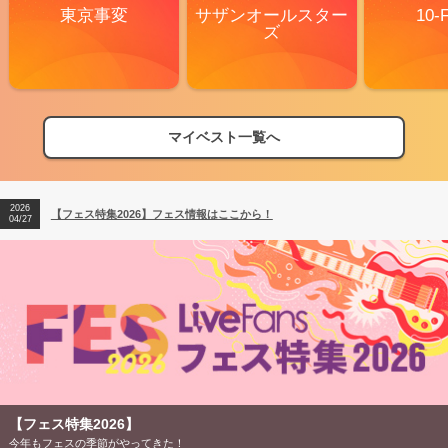
東京事変
サザンオールスター
10-
ズ
マイベスト一覧へ
2026
【フェス特集2026】フェス情報はここから！
04/27
2026
【ライブ動員ランキング】2026年上半期編発表！
07/28
2026
【フェス特集2026】フェス情報はここから！
04/27
2026
【ライブ動員ランキング】2026年上半期編発表！
07/28
【フェス特集2026】
今年もフェスの季節がやってきた！