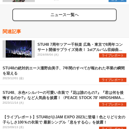
ニュース一覧へ
関連記事
STU48 7周年ツアー千秋楽 広島・東京で8周年コン
サート開催サプライズ発表！ 1stアルバム収録曲
「月と僕と新しい自分」初披露
2024/06/04 (火)
ライブレポート
STU48の絶対的エース瀧野由美子、7年間のすべてが報われた卒業の瞬間
を迎える
2023/12/01 (金)
ライブレポート
STU48、水色×シルバーの可愛い衣装で『花は誰のもの?』『君は何を後
悔するのか?』など人気曲を披露！〈PEACE STOCK 78’ HIROSHIMA
2023〉
2023/11/14 (火)
ライブレポート
【ライブレポート】STU48が@JAM EXPO 2023に登場！色とりどり女の
子らしさ100％の衣装で 最新シングル「息をする心」を披露！
2023/09/13 (水)
ライブレポート