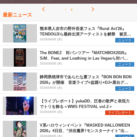
最新ニュース
熊本県人吉市の野外音楽フェス『Rural Act'26』
TENDOUJIら最終出演アーティストを解禁 被災地
支援プロジェクトの始動も発表
2026/08/06 (木)
ニュース
The BONEZ 対バンツアー『MATCHBOX2026』
SiM、Fear, and Loathing in Las Vegasら対バン
アーティストを一斉解禁
2026/08/06 (木)
ニュース
静岡県焼津市であらたな夏フェス『BON BON BON
2026』が開催 音楽ライブ×盆踊り×DJ×屋台グル
メ×ランタンナイトで彩る2日間
2026/08/05 (水)
ニュース
【ライブレポート】yukaDD、圧巻の歌声と表現力
でトリを飾る＜WWS FESTIVAL vol.2＞
2026/08/05 (水)
ライブレポート
V系ハロウィンイベント『MASKED HALLOWEEN
2026』4日目、“渋谷魔界†モンスターナイト”出演6
組を発表
2026/08/05 (水)
ニュース