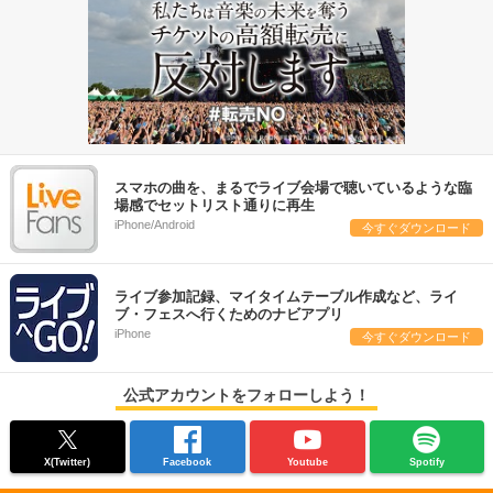
スマホの曲を、まるでライブ会場で聴いているような臨
場感でセットリスト通りに再生
iPhone/Android
今すぐダウンロード
ライブ参加記録、マイタイムテーブル作成など、ライ
ブ・フェスへ行くためのナビアプリ
iPhone
今すぐダウンロード
公式アカウントをフォローしよう！
X(Twitter)
Facebook
Youtube
Spotify