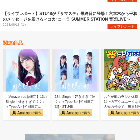
【ライブレポート】STU48が『サマステ』最終日に登場！六本木から平和
のメッセージを届ける＜コカ･コーラ SUMMER STATION 音楽LIVE＞
2023/08/18 (金)
ライブレポート
関連商品
【Amazon.co.jp限定】13th
13th Single「好きすぎて泣
おらが町のラジオ体操
Single「好きすぎて泣く」
く」＜Type B＞[初回限定
1〉~方言やユニークな
＜Type A＞[初回限定…
盤] - STU48
人物の号令で、毎日3
しく全身運動