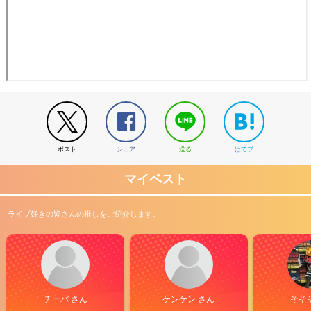
ポスト
シェア
送る
はてブ
マイベスト
ライブ好きの皆さんの推しをご紹介します。
チーバ さん
ケンケン さん
そそ