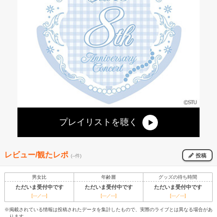
プレイリストを聴く
レビュー/観たレポ
投稿
(--件)
男女比
年齢層
グッズの待ち時間
ただいま受付中です
ただいま受付中です
ただいま受付中です
[---／---]
[---／---]
[---／---]
※掲載されている情報は投稿されたデータを集計したもので、実際のライブとは異なる場合があ
ります。