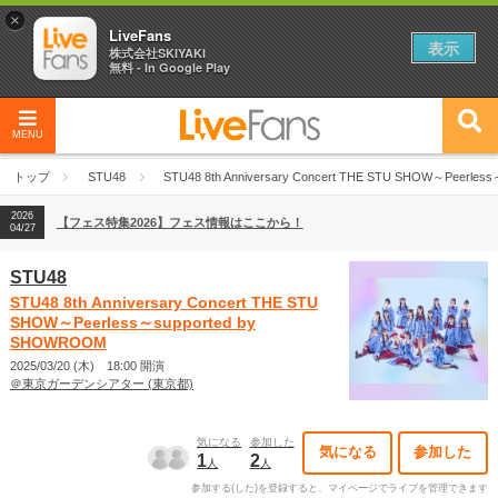
×
LiveFans
表示
株式会社SKIYAKI
無料 - In Google Play
MENU
2026
【フェス特集2026】フェス情報はここから！
04/27
トップ
STU48
STU48 8th Anniversary Concert THE STU SHOW～Peerle
2026
【ライブ動員ランキング】2026年上半期編発表！
07/28
2026
【フェス特集2026】フェス情報はここから！
04/27
2026
【ライブ動員ランキング】2026年上半期編発表！
07/28
STU48
STU48 8th Anniversary Concert THE STU
SHOW～Peerless～supported by
SHOWROOM
2025/03/20 (木) 18:00 開演
＠東京ガーデンシアター (東京都)
気になる
参加した
気になる
参加した
1
2
人
人
参加する(した)を登録すると、マイページでライブを管理できます