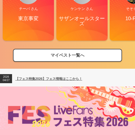
チーバ さん
ケンケン さん
そそ
東京事変
サザンオールスター
10-
ズ
マイベスト一覧へ
2026
【フェス特集2026】フェス情報はここから！
04/27
2026
【ライブ動員ランキング】2026年上半期編発表！
07/28
2026
【フェス特集2026】フェス情報はここから！
04/27
2026
【ライブ動員ランキング】2026年上半期編発表！
07/28