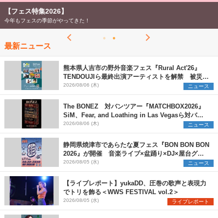
【フェス特集2026】
今年もフェスの季節がやってきた！
最新ニュース
熊本県人吉市の野外音楽フェス『Rural Act'26』
TENDOUJIら最終出演アーティストを解禁 被災地
支援プロジェクトの始動も発表
2026/08/06 (木)
ニュース
The BONEZ 対バンツアー『MATCHBOX2026』
SiM、Fear, and Loathing in Las Vegasら対バン
アーティストを一斉解禁
2026/08/06 (木)
ニュース
静岡県焼津市であらたな夏フェス『BON BON BON
2026』が開催 音楽ライブ×盆踊り×DJ×屋台グル
メ×ランタンナイトで彩る2日間
2026/08/05 (水)
ニュース
【ライブレポート】yukaDD、圧巻の歌声と表現力
でトリを飾る＜WWS FESTIVAL vol.2＞
2026/08/05 (水)
ライブレポート