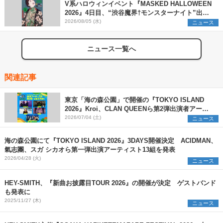
V系ハロウィンイベント『MASKED HALLOWEEN
2026』4日目、“渋谷魔界†モンスターナイト”出演6
組を発表
2026/08/05 (水)
ニュース
ニュース一覧へ
関連記事
東京「海の森公園」で開催の『TOKYO ISLAND
2026』Kroi、CLAN QUEENら第2弾出演者アーテ
ィスト5組＆⽇割りを発表
2026/07/04 (土)
ニュース
海の森公園にて『TOKYO ISLAND 2026』3DAYS開催決定 ACIDMAN、
氣志團、スガ シカオら第⼀弾出演アーティスト13組を発表
2026/04/28 (火)
ニュース
HEY-SMITH、『新曲お披露目TOUR 2026』の開催が決定 ゲストバンド
も発表に
2025/11/27 (木)
ニュース