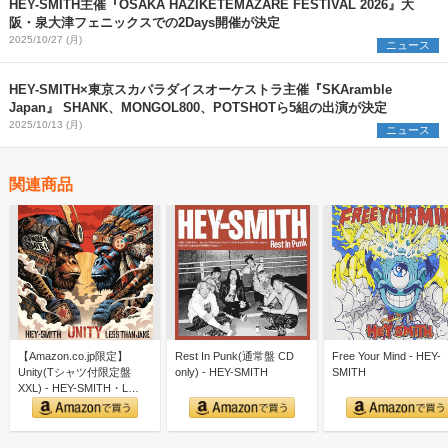
HEY-SMITH主催『OSAKA HAZIKETEMAZARE FESTIVAL 2026』大
阪・泉大津フェニックスでの2Days開催が決定
2025/10/27 (月)
ニュース
HEY-SMITH×東京スカパラダイスオーケストラ主催『SKAramble
Japan』 SHANK、MONGOL800、POTSHOTら5組の出演が決定
2025/10/13 (月)
ニュース
関連商品
【Amazon.co.jp限定】
Rest In Punk(通常盤 CD
Free Your Mind - HEY-
Unity(Tシャツ付限定盤
only) - HEY-SMITH
SMITH
XXL) - HEY-SMITH・L…