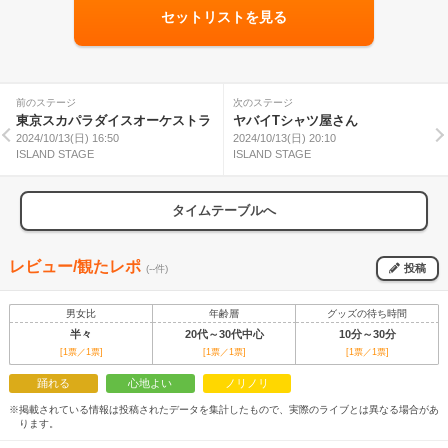
セットリストを見る
前のステージ
次のステージ
東京スカパラダイスオーケストラ
ヤバイTシャツ屋さん
2024/10/13(日) 16:50
2024/10/13(日) 20:10
ISLAND STAGE
ISLAND STAGE
タイムテーブルへ
レビュー/観たレポ
投稿
(--件)
男女比
年齢層
グッズの待ち時間
半々
20代～30代中心
10分～30分
[1票／1票]
[1票／1票]
[1票／1票]
踊れる
心地よい
ノリノリ
※掲載されている情報は投稿されたデータを集計したもので、実際のライブとは異なる場合があ
ります。