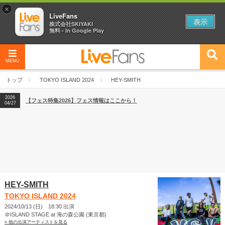
×
LiveFans
表示
株式会社SKIYAKI
無料 - In Google Play
MENU
2026
【フェス特集2026】フェス情報はここから！
04/27
トップ
TOKYO ISLAND 2024
HEY-SMITH
2026
【ライブ動員ランキング】2026年上半期編発表！
07/28
2026
【フェス特集2026】フェス情報はここから！
04/27
2026
【ライブ動員ランキング】2026年上半期編発表！
07/28
HEY-SMITH
TOKYO ISLAND 2024
2024/10/13 (日) 18:30 出演
＠ISLAND STAGE at 海の森公園 (東京都)
» 他の出演アーティストを見る