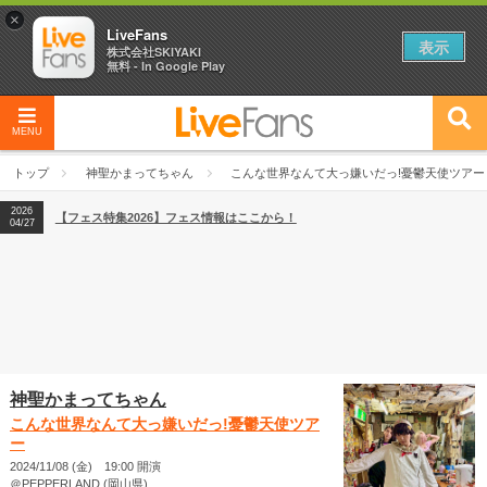
×
LiveFans
表示
株式会社SKIYAKI
無料 - In Google Play
MENU
2026
【フェス特集2026】フェス情報はここから！
04/27
トップ
神聖かまってちゃん
こんな世界なんて大っ嫌いだっ!憂鬱天使ツアー
2026
【ライブ動員ランキング】2026年上半期編発表！
07/28
2026
【フェス特集2026】フェス情報はここから！
04/27
2026
【ライブ動員ランキング】2026年上半期編発表！
07/28
神聖かまってちゃん
こんな世界なんて大っ嫌いだっ!憂鬱天使ツア
ー
2024/11/08 (金) 19:00 開演
＠PEPPERLAND (岡山県)