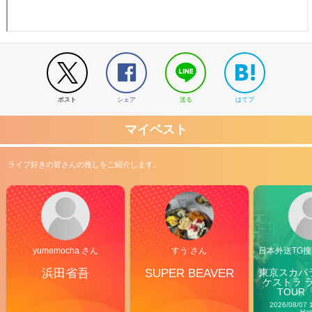
ポスト
シェア
送る
はてブ
マイベスト
ライブ好きの皆さんの推しをご紹介します。
yumemocha さん
すう さん
日本外送TG搜@
浜田省吾
SUPER BEAVER
東京スカパ
ケストラ 
TOUR「V
Carn
2026/08/07 
Ha