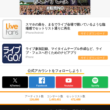
スマホの曲を、まるでライブ会場で聴いているような臨
場感でセットリスト通りに再生
iPhone/Android
今すぐダウンロード
ライブ参加記録、マイタイムテーブル作成など、ライ
ブ・フェスへ行くためのナビアプリ
iPhone
今すぐダウンロード
公式アカウントをフォローしよう！
X(Twitter)
Facebook
Youtube
Spotify
アーティスト数
コンサート数
セットリスト数
126,686
1,493,451
472,488