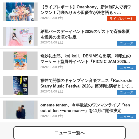
【ライブレポート】Onephony、新体制7人で初ワ
ンマン！乃咲みり＆今田優衣が決意語る＜
Onephony新体制1st Oneman Live はじまりの夏
2026/08/08 (土)
ライブレポート
＞
結那バースデーイベント2026のゲストで斉藤朱夏
＆愛美の出演が決定
2026/08/08 (土)
ニュース
奇妙礼太郎、kojikoji、DENIMSら出演、和歌山の
マーケット型野外イベント『PICNIC JAM 2026』
早割チケット発売開始
2026/08/08 (土)
ニュース
福井で開催のキャンプイン音楽フェス『Rockroshi
Starry Music Festival 2026』第3弾出演者として
SCOOBIE DO、かりゆし58、Reiを発表
2026/08/08 (土)
ニュース
omeme tenten、今年最後のワンマンライブ『ten
out of ten 〜one man〜』を11月に開催決定
2026/08/08 (土)
ニュース
ニュース一覧へ