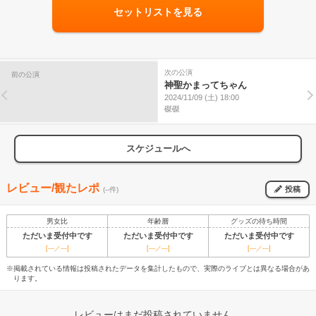
セットリストを見る
次の公演
前の公演
神聖かまってちゃん
2024/11/09 (土) 18:00
磔磔
スケジュールへ
レビュー/観たレポ
投稿
(--件)
男女比
年齢層
グッズの待ち時間
ただいま受付中です
ただいま受付中です
ただいま受付中です
[---／---]
[---／---]
[---／---]
※掲載されている情報は投稿されたデータを集計したもので、実際のライブとは異なる場合があ
ります。
レビューはまだ投稿されていません。