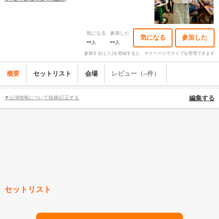
気になる
参加した
気になる
参加した
--
--
人
人
参加する(した)を登録すると、マイページでライブを管理できます
概要
セットリスト
会場
レビュー（--件）
▼公演情報について指摘/訂正する
編集する
セットリスト