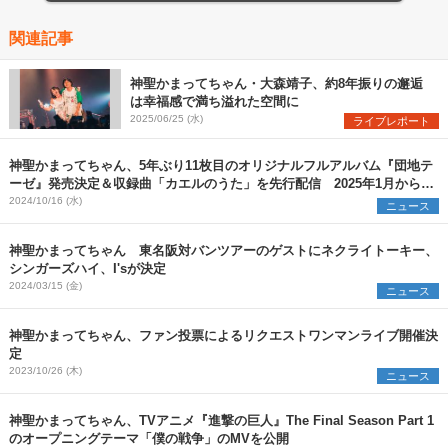
関連記事
神聖かまってちゃん・大森靖子、約8年振りの邂逅
は幸福感で満ち溢れた空間に
2025/06/25 (水)
ライブレポート
神聖かまってちゃん、5年ぶり11枚目のオリジナルフルアルバム『団地テ
ーゼ』発売決定＆収録曲「カエルのうた」を先行配信 2025年1月からワ
ンマンツアーも開催
2024/10/16 (水)
ニュース
神聖かまってちゃん 東名阪対バンツアーのゲストにネクライトーキー、
シンガーズハイ、I'sが決定
2024/03/15 (金)
ニュース
神聖かまってちゃん、ファン投票によるリクエストワンマンライブ開催決
定
2023/10/26 (木)
ニュース
神聖かまってちゃん、TVアニメ『進撃の巨人』The Final Season Part 1
のオープニングテーマ「僕の戦争」のMVを公開