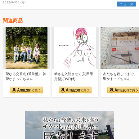
2022/04/04 (月)
ニュース
関連商品
聖なる交差点 (通常盤) - 神
幼さを入院させて(初回限
友だちを殺してまで。 -
聖かまってちゃん
定盤)(DVD付)
聖かまってちゃん