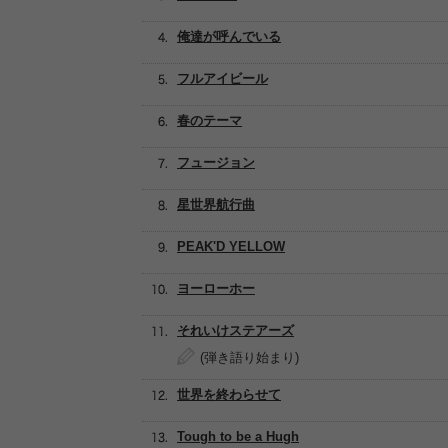
俺達が呼んでいる
フルアイビール
春のテーマ
フュージョン
星世界航行曲
PEAK'D YELLOW
ヨーローホー
それいけステアーズ
(弾き語り始まり)
世界を終わらせて
Tough to be a Hugh