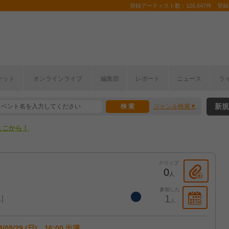
登録アーティスト数：126,647件 登録コ
ケット
オンラインライブ
編集部
レポート
ニュース
ラ
ここから！
新規
ジャンル検索
上半期編発表！
ここから！
上半期編発表！
クリップ
0
人
参加した
1
ス
人
4/09/29 (日) 16:00 出演