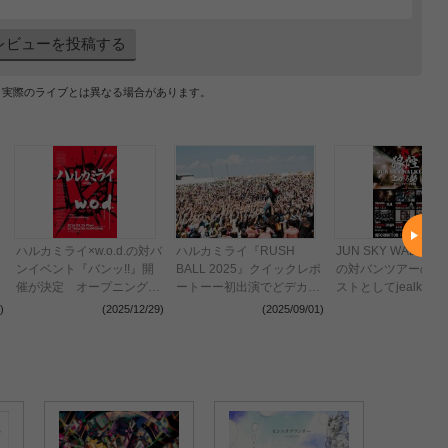
レビューを投稿する
、実際のライブとは異なる場合があります。
ハルカミライ×w.o.d.の対バ
ハルカミライ『RUSH
JUN SKY WALKER
ンイベント『バンッ!!』開
BALL 2025』クイックレポ
の対バンツアーの第
催が決定 オープニングア
ートーー初出演でどデカく
ストとしてjealkb、T
クトにgraing hunnyが登場
刻み付けた君と4人の物語
BAWDIES、四星球
)
(2025/12/29)
(2025/09/01)
(2024
「俺らも、みんなのことを
を発表
待ってたよ！」