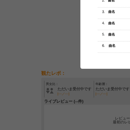
観たレポ：
男女比：
年齢層：
ただいま受付中です
ただいま受付中です
[---／---]
[---／---]
ライブレビュー (--件)
レビュー
最初のレ