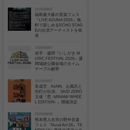
2026/08/07
福島最大級の音楽フェス
『LIVE AZUMA 2026』無
料で楽しめるECHO STAG
Eの出演アーティストを発
表
2026/08/07
岩手・盛岡『いしがき M
USIC FESTIVAL 2026』盛
岡城跡公園会場のタイム
テーブル解禁
2026/08/07
友成空、KeNN、お風呂と
街灯が出演、 SKID ZERO
主催『窓 -MINAMI WHEE
L EDITION- 』開催決定
2026/08/06
熊本県人吉市の野外音楽
フェス『Rural Act'26』TE