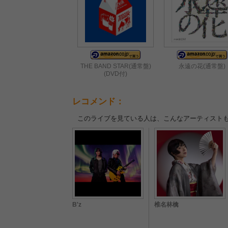
THE BAND STAR(通常盤)
永遠の花(通常盤)
(DVD付)
レコメンド：
このライブを見ている人は、こんなアーティスト
B'z
椎名林檎