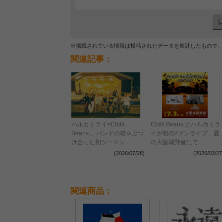
※掲載されている情報は投稿されたデータを集計したもので
関連記事：
ハルカミライ×Chilli
Chilli Beans.とハルカミラ
Beans.、バンドの核をぶつ
イが初の2マンライブ、夏
け合った初ツーマン
の大阪城野音にて
『SOUND CONNECTION
『SOUND CONNECTION
(2026/07/28)
(2026/03/27
-SUNSET PARTY-』レポー
～SUNSET PARTY～』開
ト
催決定
関連商品：