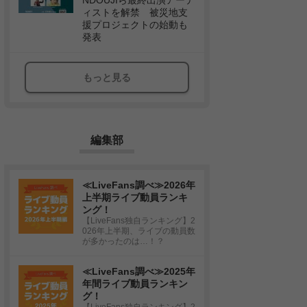
NDOUJIら最終出演アーテ
ィストを解禁 被災地支
援プロジェクトの始動も
発表
もっと見る
編集部
≪LiveFans調べ≫2026年
上半期ライブ動員ランキ
ング！
【LiveFans独自ランキング】2
026年上半期、ライブの動員数
が多かったのは…！？
≪LiveFans調べ≫2025年
年間ライブ動員ランキン
グ！
【LiveFans独自ランキング】2