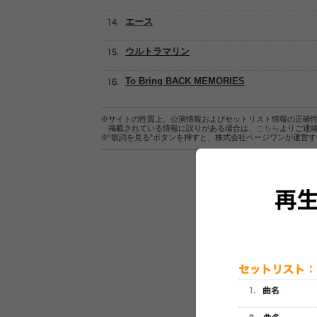
エース
ウルトラマリン
To Bring BACK MEMORIES
※サイトの性質上、公演情報およびセットリスト情報の正確
掲載されている情報に誤りがある場合は、
こちら
よりご連
※“歌詞を見る”ボタンを押すと、株式会社ページワンが運営
セットリスト