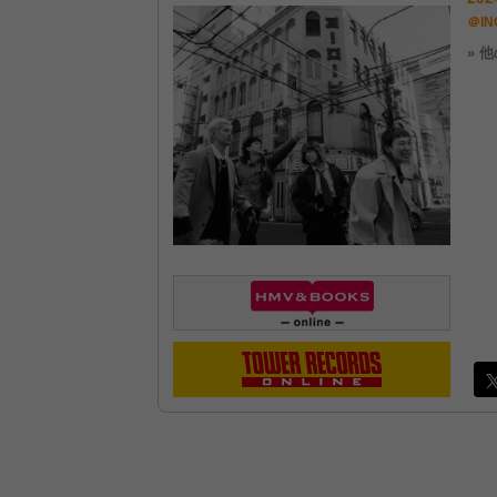
＠IN
» 