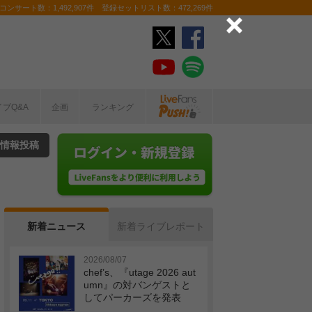
ンサート数：1,492,907件 登録セットリスト数：472,269件
イブQ&A
企画
ランキング
情報投稿
新着ニュース
新着ライブレポート
2026/08/07
chef’s、『utage 2026 aut
umn』の対バンゲストと
してパーカーズを発表