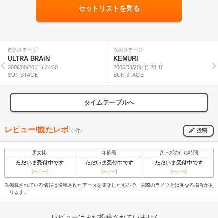
セットリストを見る
前のステージ
次のステージ
ULTRA BRAiN
KEMURI
2006/08/20(日) 24:50
2006/08/20(日) 28:10
SUN STAGE
SUN STAGE
タイムテーブルへ
レビュー/観たレポ
投稿
(--件)
男女比
年齢層
グッズの待ち時間
ただいま受付中です
ただいま受付中です
ただいま受付中です
[---／---]
[---／---]
[---／---]
※掲載されている情報は投稿されたデータを集計したもので、実際のライブとは異なる場合があ
ります。
レビューはまだ投稿されていません。