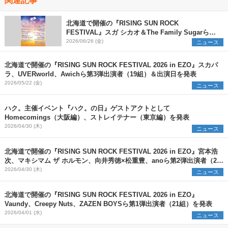
北海道で開催の『RISING SUN ROCK
FESTIVAL』スガ シカオ＆The Family Sugarら第
4弾出演アーティストとタイムテーブルを発表
2026/06/26 (金)
ニュース
北海道で開催の『RISING SUN ROCK FESTIVAL 2026 in EZO』スカパ
ラ、UVERworld、Awichら第3弾出演者（19組）＆出演日を発表
2026/05/22 (金)
ニュース
ハク。主催イベント『ハク。の日』ゲストアクトとして
Homecomings（大阪編）、ストレイテナー（東京編）を発表
2026/04/30 (木)
ニュース
北海道で開催の『RISING SUN ROCK FESTIVAL 2026 in EZO』宮本浩
次、マキシマム ザ ホルモン、向井秀徳×松重豊、anoら第2弾出演者（26
組）を発表
2026/04/30 (木)
ニュース
北海道で開催の『RISING SUN ROCK FESTIVAL 2026 in EZO』
Vaundy、Creepy Nuts、ZAZEN BOYSら第1弾出演者（21組）を発表
2026/04/01 (水)
ニュース