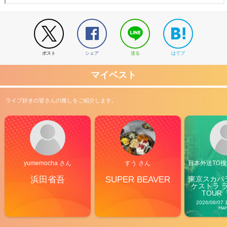
ポスト
シェア
送る
はてブ
マイベスト
ライブ好きの皆さんの推しをご紹介します。
yumemocha さん
すう さん
日本外送TG搜@
浜田省吾
SUPER BEAVER
東京スカパ
ケストラ 
TOUR「V
Carn
2026/08/07 
Ha