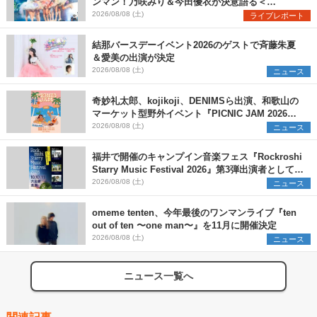
ンマン！乃咲みり＆今田優衣が決意語る＜
Onephony新体制1st Oneman Live はじまりの夏
2026/08/08 (土)
ライブレポート
＞
結那バースデーイベント2026のゲストで斉藤朱夏
＆愛美の出演が決定
2026/08/08 (土)
ニュース
奇妙礼太郎、kojikoji、DENIMSら出演、和歌山の
マーケット型野外イベント『PICNIC JAM 2026』
早割チケット発売開始
2026/08/08 (土)
ニュース
福井で開催のキャンプイン音楽フェス『Rockroshi
Starry Music Festival 2026』第3弾出演者として
SCOOBIE DO、かりゆし58、Reiを発表
2026/08/08 (土)
ニュース
omeme tenten、今年最後のワンマンライブ『ten
out of ten 〜one man〜』を11月に開催決定
2026/08/08 (土)
ニュース
ニュース一覧へ
関連記事