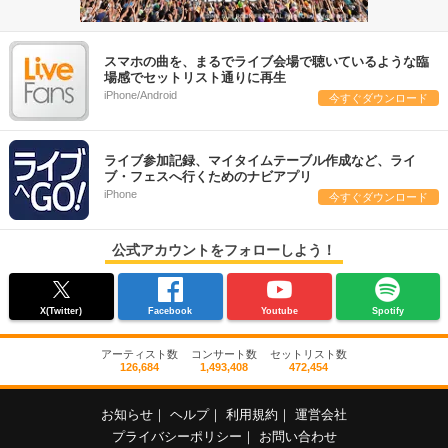
スマホの曲を、まるでライブ会場で聴いているような臨
場感でセットリスト通りに再生
iPhone/Android
今すぐダウンロード
ライブ参加記録、マイタイムテーブル作成など、ライ
ブ・フェスへ行くためのナビアプリ
iPhone
今すぐダウンロード
公式アカウントをフォローしよう！
X(Twitter)
Facebook
Youtube
Spotify
アーティスト数
コンサート数
セットリスト数
126,684
1,493,408
472,454
お知らせ
｜
ヘルプ
｜
利用規約
｜
運営会社
プライバシーポリシー
｜
お問い合わせ