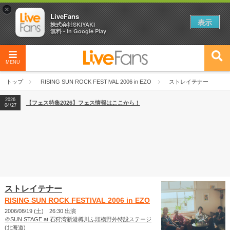
×
LiveFans
表示
株式会社SKIYAKI
無料 - In Google Play
MENU
2026
【フェス特集2026】フェス情報はここから！
04/27
トップ
RISING SUN ROCK FESTIVAL 2006 in EZO
ストレイテナー
2026
【ライブ動員ランキング】2026年上半期編発表！
07/28
2026
【フェス特集2026】フェス情報はここから！
04/27
2026
【ライブ動員ランキング】2026年上半期編発表！
07/28
ストレイテナー
RISING SUN ROCK FESTIVAL 2006 in EZO
2006/08/19 (土) 26:30 出演
＠SUN STAGE at 石狩湾新港樽川ふ頭横野外特設ステージ
(北海道)