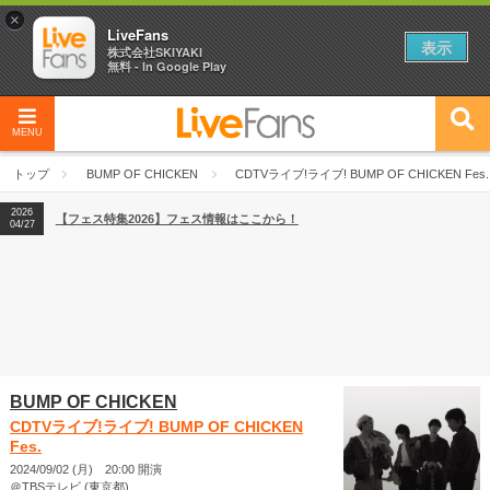
×
LiveFans
表示
株式会社SKIYAKI
無料 - In Google Play
MENU
2026
【フェス特集2026】フェス情報はここから！
04/27
トップ
BUMP OF CHICKEN
CDTVライブ!ライブ! BUMP OF CHICKEN Fes.
2026
【ライブ動員ランキング】2026年上半期編発表！
07/28
2026
【フェス特集2026】フェス情報はここから！
04/27
2026
【ライブ動員ランキング】2026年上半期編発表！
07/28
BUMP OF CHICKEN
CDTVライブ!ライブ! BUMP OF CHICKEN
Fes.
2024/09/02 (月) 20:00 開演
＠TBSテレビ (東京都)