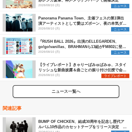
赤レンガ倉庫、神戸メリケンパークで開催決定
2026/08/10 (月)
ニュース
Panorama Panama Town、主催フェスの第1弾出
演アーティストとして愛はズボーン、夜の本気ダン
スらを発表 「plus∈you」のMVも公開に
2026/08/10 (月)
ニュース
『RUSH BALL 2026』出演のELLEGARDEN、
go!go!vanillas、BRAHMANら13組がFM802に登
場、他出演アーティストの“渾身の1曲”をセレクト
2026/08/10 (月)
ニュース
【ライブレポート】きゃりーぱみゅぱみゅ、スタイ
リッシュな新曲披露＆曲ごとの振り付け伝授で会場
を盛り上げまくる！＜LuckyFes’26＞
2026/08/10 (月)
ライブレポート
ニュース一覧へ
関連記事
BUMP OF CHICKEN、結成30周年を記念し歴代ア
ルバム10作品のカセットテープをリリース決定 ツ
2026/02/11 (水)