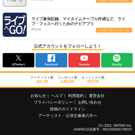
今すぐダウンロード
ライブ参加記録、マイタイムテーブル作成など、ライ
ブ・フェスへ行くためのナビアプリ
iPhone
今すぐダウンロード
公式アカウントをフォローしよう！
X(Twitter)
Facebook
Youtube
Spotify
アーティスト数
コンサート数
セットリスト数
126,718
1,493,831
472,719
お知らせ
｜
ヘルプ
｜
利用規約
｜
運営会社
プライバシーポリシー
｜
お問い合わせ
投稿のガイドライン
アーティスト・公演主催者の方へ
(C) 2021- SKIYAKI Inc.
JASRAC許諾番号：9022255001Y45037