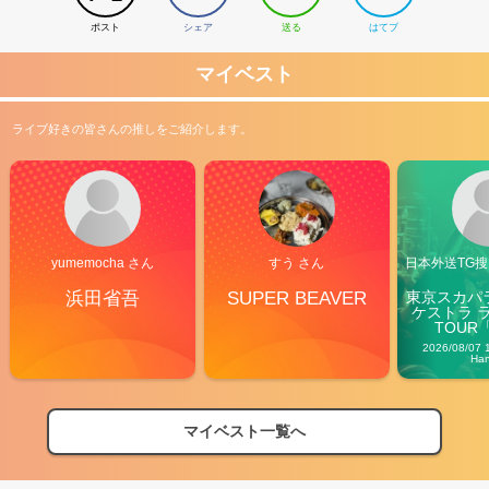
ポスト
シェア
送る
はてブ
マイベスト
ライブ好きの皆さんの推しをご紹介します。
yumemocha さん
すう さん
日本外送TG搜@
浜田省吾
SUPER BEAVER
東京スカパ
ケストラ 
TOUR「V
Carn
2026/08/07 
Ha
マイベスト一覧へ
2026
【フェス特集2026】フェス情報はここから！
04/27
2026
【ライブ動員ランキング】2026年上半期編発表！
07/28