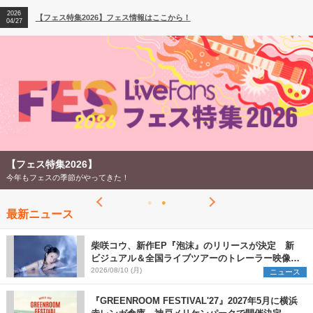
2026
【フェス特集2026】フェス情報はここから！
04/27
2026
【ライブ動員ランキング】2026年上半期編発表！
07/28
【フェス特集2026】
今年もフェスの季節がやってきた！
最新ニュース
柴咲コウ、新作EP『泡沫』のリリースが決定 新
ビジュアル＆全国ライブツアーのトレーラー映像が
一部解禁【コメントあり】
2026/08/10 (月)
ニュース
『GREENROOM FESTIVAL'27』2027年5月に横浜