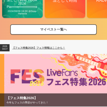
凛として時雨
RAD
2024 
Pierrrrrrrrrrrrrrrrrrrre 
Vibes
2024/08/09 19:00 @Zepp 
Haneda
マイベスト一覧へ
2026
【フェス特集2026】フェス情報はここから！
04/27
2026
【ライブ動員ランキング】2026年上半期編発表！
07/28
2026
【フェス特集2026】フェス情報はここから！
04/27
2026
【ライブ動員ランキング】2026年上半期編発表！
07/28
【フェス特集2026】
今年もフェスの季節がやってきた！