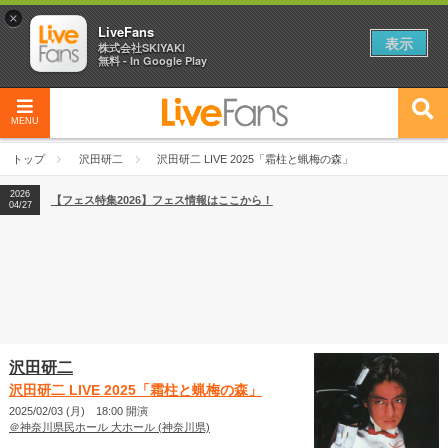
×
LiveFans
表示
株式会社SKIYAKI
無料 - In Google Play
MENU
2026
【フェス特集2026】フェス情報はここから！
04/27
トップ
沢田研二
沢田研二 LIVE 2025「霜柱と蝋梅の森」
2026
【ライブ動員ランキング】2026年上半期編発表！
07/28
2026
【フェス特集2026】フェス情報はここから！
04/27
2026
【ライブ動員ランキング】2026年上半期編発表！
07/28
沢田研二
沢田研二 LIVE 2025「霜柱と蝋梅の森」
2025/02/03 (月) 18:00 開演
＠神奈川県民ホール 大ホール (神奈川県)