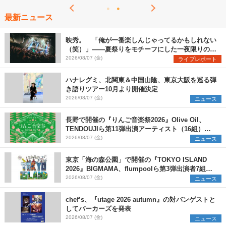
最新ニュース
映秀。 「俺が一番楽しんじゃってるかもしれない
（笑）」――夏祭りをモチーフにした一夜限りのス
ペシャルライブ『色祭』レポート
2026/08/07 (金)
ライブレポート
ハナレグミ、北関東＆中国山陰、東京大阪を巡る弾
き語りツアー10月より開催決定
2026/08/07 (金)
ニュース
長野で開催の『りんご音楽祭2026』Olive Oil、
TENDOUJIら第11弾出演アーティスト（16組）を
発表
2026/08/07 (金)
ニュース
東京「海の森公園」で開催の『TOKYO ISLAND
2026』BIGMAMA、flumpoolら第3弾出演者7組を
発表 ワークショップ・アート出展者を募集
2026/08/07 (金)
ニュース
chef’s、『utage 2026 autumn』の対バンゲストと
してパーカーズを発表
2026/08/07 (金)
ニュース