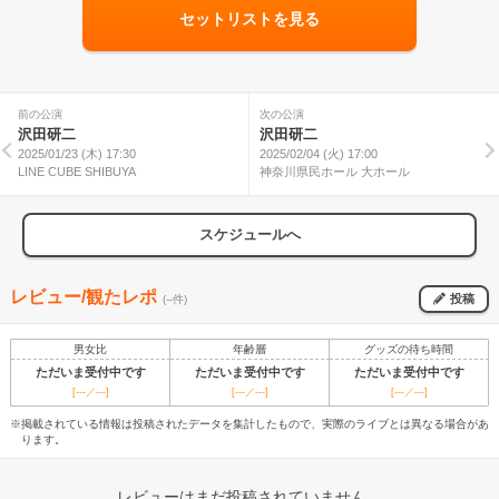
セットリストを見る
前の公演
次の公演
沢田研二
沢田研二
2025/01/23 (木) 17:30
2025/02/04 (火) 17:00
LINE CUBE SHIBUYA
神奈川県民ホール 大ホール
スケジュールへ
レビュー/観たレポ
投稿
(--件)
男女比
年齢層
グッズの待ち時間
ただいま受付中です
ただいま受付中です
ただいま受付中です
[---／---]
[---／---]
[---／---]
※掲載されている情報は投稿されたデータを集計したもので、実際のライブとは異なる場合があ
ります。
レビューはまだ投稿されていません。