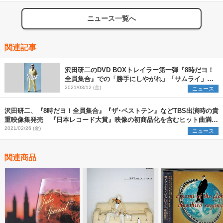
ニュース一覧へ
関連記事
沢田研二のDVD BOXトレイラー第一弾『8時だヨ！
全員集合』での「勝手にしやがれ」「サムライ」な
ど歌唱映像公開
2021/03/12 (金)
ニュース
沢田研二、『8時だヨ！全員集合』『ザ･ベストテン』などTBS出演時の貴
重映像集発売 『日本レコード大賞』映像の初商品化を含むヒット曲満載
のDVD7枚組
2021/02/26 (金)
ニュース
関連商品