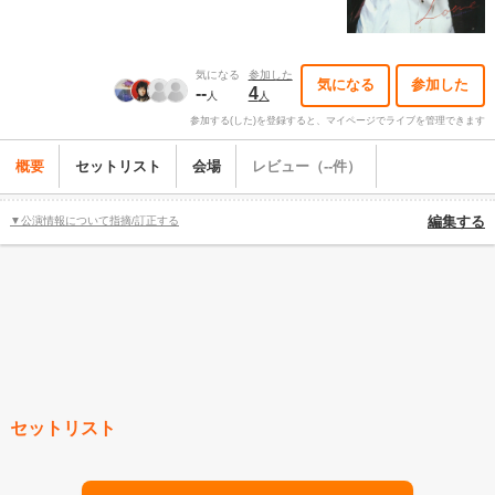
気になる
参加した
気になる
参加した
--
4
人
人
参加する(した)を登録すると、マイページでライブを管理できます
概要
セットリスト
会場
レビュー（--件）
▼公演情報について指摘/訂正する
編集する
セットリスト