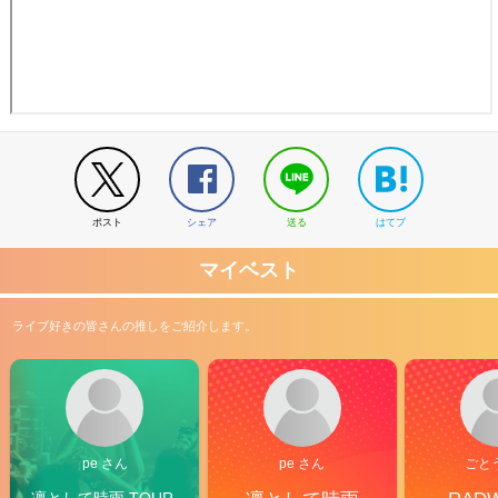
ポスト
シェア
送る
はてブ
マイベスト
ライブ好きの皆さんの推しをご紹介します。
pe さん
pe さん
ごと
凛として時雨 TOUR 