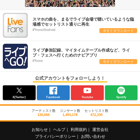
スマホの曲を、まるでライブ会場で聴いているような臨
場感でセットリスト通りに再生
iPhone/Android
今すぐダウンロード
ライブ参加記録、マイタイムテーブル作成など、ライ
ブ・フェスへ行くためのナビアプリ
iPhone
今すぐダウンロード
公式アカウントをフォローしよう！
X(Twitter)
Facebook
Youtube
Spotify
アーティスト数
コンサート数
セットリスト数
126,666
1,493,178
472,330
お知らせ
｜
ヘルプ
｜
利用規約
｜
運営会社
プライバシーポリシー
｜
お問い合わせ