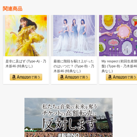
関連商品
是非に及ばず (Type-A) - 乃
最後に階段を駆け上がった
My respect (初回生産
木坂46 (特典なし)
のはいつだ？ (Type-B) - 乃
盤) (Type-B) - 乃木坂46
木坂46 (特典なし)
典なし)