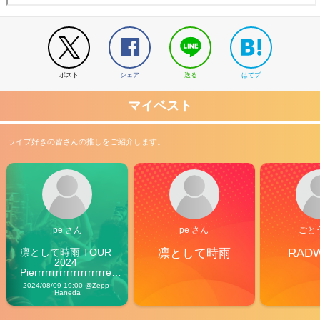
ポスト
シェア
送る
はてブ
マイベスト
ライブ好きの皆さんの推しをご紹介します。
pe さん
pe さん
ごと
凛として時雨 TOUR 
凛として時雨
RAD
2024 
Pierrrrrrrrrrrrrrrrrrrre 
Vibes
2024/08/09 19:00 @Zepp 
Haneda
2026