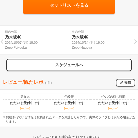
セットリストを見る
前の公演
次の公演
乃木坂46
乃木坂46
2024/10/07 (月) 19:00
2024/10/14 (月) 19:00
Zepp Fukuoka
Zepp Nagoya
スケジュールへ
レビュー/観たレポ
投稿
(--件)
男女比
年齢層
グッズの待ち時間
ただいま受付中です
ただいま受付中です
ただいま受付中です
[---／---]
[---／---]
[---／---]
※掲載されている情報は投稿されたデータを集計したもので、実際のライブとは異なる場合があ
ります。
レビューはまだ投稿されていません。