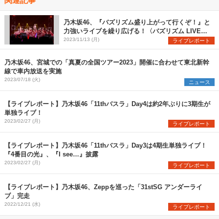
乃木坂46、『バズリズム盛り上がって行くぞ！』と
力強いライブを繰り広げる！〈バズリズム LIVE
2023〉
2023/11/13 (月)
ライブレポート
乃木坂46、宮城での「真夏の全国ツアー2023」開催に合わせて東北新幹
線で車内放送を実施
2023/07/18 (火)
ニュース
【ライブレポート】乃木坂46「11thバスラ」Day4は約2年ぶりに3期生が
単独ライブ！
2023/02/27 (月)
ライブレポート
【ライブレポート】乃木坂46「11thバスラ」Day3は4期生単独ライブ！
『4番目の光』、『I see…』披露
2023/02/27 (月)
ライブレポート
【ライブレポート】乃木坂46、Zeppを巡った「31stSG アンダーライ
ブ」完走
2022/12/21 (水)
ライブレポート