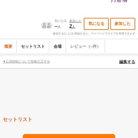
気になる
参加した
気になる
参加した
--
2
人
人
参加する(した)を登録すると、マイページでライブを管理できます
概要
セットリスト
会場
レビュー（--件）
▼公演情報について指摘/訂正する
編集する
セットリスト