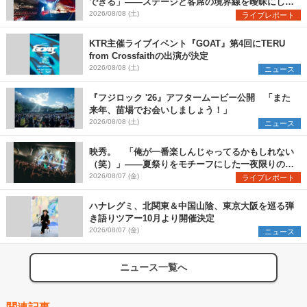
できる」――ステージと客席の境界線を曖昧にし
た、ツアーファイナル武道館公演レポート
2026/08/08 (土)
ライブレポート
KTR主催ライブイベント『GOAT』第4回にTERU
from Crossfaithの出演が決定
2026/08/08 (土)
ニュース
『フジロック '26』アフタームービー公開 「また
来年、苗場でお会いしましょう！」
2026/08/08 (土)
ニュース
映秀。 「俺が一番楽しんじゃってるかもしれない
（笑）」――夏祭りをモチーフにした一夜限りのス
ペシャルライブ『色祭』レポート
2026/08/07 (金)
ライブレポート
ハナレグミ、北関東＆中国山陰、東京大阪を巡る弾
き語りツアー10月より開催決定
2026/08/07 (金)
ニュース
ニュース一覧へ
関連記事