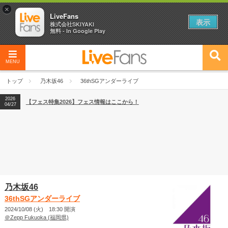
×
LiveFans
表示
株式会社SKIYAKI
無料 - In Google Play
2026
【フェス特集2026】フェス情報はここから！
04/27
MENU
2026
【ライブ動員ランキング】2026年上半期編発表！
07/28
トップ
乃木坂46
36thSGアンダーライブ
2026
【フェス特集2026】フェス情報はここから！
04/27
2026
【ライブ動員ランキング】2026年上半期編発表！
07/28
乃木坂46
36thSGアンダーライブ
2024/10/08 (火) 18:30 開演
＠Zepp Fukuoka (福岡県)