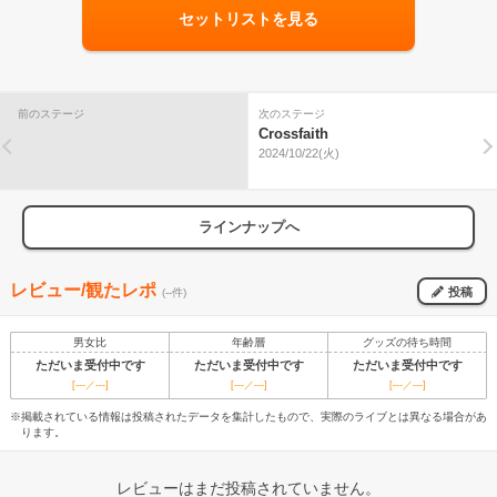
セットリストを見る
前のステージ
次のステージ
Crossfaith
2024/10/22(火)
ラインナップへ
レビュー/観たレポ
投稿
(--件)
男女比
年齢層
グッズの待ち時間
ただいま受付中です
ただいま受付中です
ただいま受付中です
[---／---]
[---／---]
[---／---]
※掲載されている情報は投稿されたデータを集計したもので、実際のライブとは異なる場合があ
ります。
レビューはまだ投稿されていません。