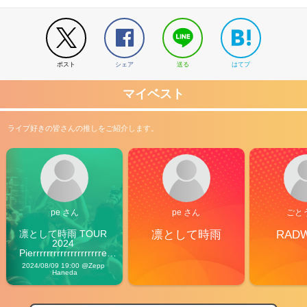
ポスト
シェア
送る
はてブ
マイベスト
ライブ好きの皆さんの推しをご紹介します。
pe さん
pe さん
ごと
凛として時雨 TOUR 
凛として時雨
RAD
2024 
Pierrrrrrrrrrrrrrrrrrrre 
Vibes
2024/08/09 19:00 @Zepp 
Haneda