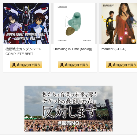
機動戦士ガンダムSEED
Unfolding in Time [Analog]
moment (CCCD)
COMPLETE BEST