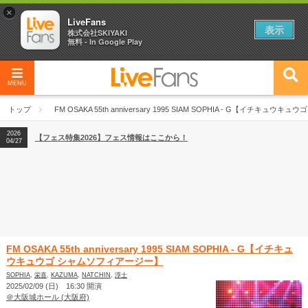
×
LiveFans
表示
株式会社SKIYAKI
無料 - In Google Play
MENU
2026
【フェス特集2026】フェス情報はここから！
04/27
トップ
FM OSAKA 55th anniversary 1995 SIAM SOPHIA - G【イチキュ
2026
【ライブ動員ランキング】2026年上半期編発表！
07/28
2026
【フェス特集2026】フェス情報はここから！
04/27
2026
【ライブ動員ランキング】2026年上半期編発表！
07/28
FM OSAKA 55th anniversary 1995 SIAM SOPHIA - G【イチキュ
ウキュウゴ シャムソフィアージー】
SOPHIA
,
栄喜
,
KAZUMA
,
NATCHIN
,
淳士
2025/02/09 (日) 16:30 開演
＠大阪城ホール (大阪府)