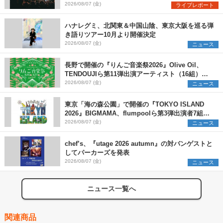
ペシャルライブ『色祭』レポート
2026/08/07 (金)
ライブレポート
ハナレグミ、北関東＆中国山陰、東京大阪を巡る弾
き語りツアー10月より開催決定
2026/08/07 (金)
ニュース
長野で開催の『りんご音楽祭2026』Olive Oil、
TENDOUJIら第11弾出演アーティスト（16組）を
発表
2026/08/07 (金)
ニュース
東京「海の森公園」で開催の『TOKYO ISLAND
2026』BIGMAMA、flumpoolら第3弾出演者7組を
発表 ワークショップ・アート出展者を募集
2026/08/07 (金)
ニュース
chef’s、『utage 2026 autumn』の対バンゲストと
してパーカーズを発表
2026/08/07 (金)
ニュース
ニュース一覧へ
関連商品