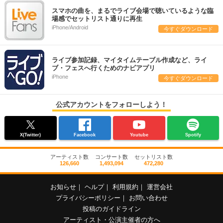
スマホの曲を、まるでライブ会場で聴いているような臨
場感でセットリスト通りに再生
iPhone/Android
今すぐダウンロード
ライブ参加記録、マイタイムテーブル作成など、ライ
ブ・フェスへ行くためのナビアプリ
iPhone
今すぐダウンロード
公式アカウントをフォローしよう！
X(Twitter)
Facebook
Youtube
Spotify
アーティスト数
コンサート数
セットリスト数
126,660
1,493,094
472,280
お知らせ
｜
ヘルプ
｜
利用規約
｜
運営会社
プライバシーポリシー
｜
お問い合わせ
投稿のガイドライン
アーティスト・公演主催者の方へ