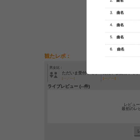
観たレポ：
男女比：
年齢層：
ただいま受付中です
ただいま受付中です
[---／---]
[---／---]
ライブレビュー (--件)
レビュー
最初のレ