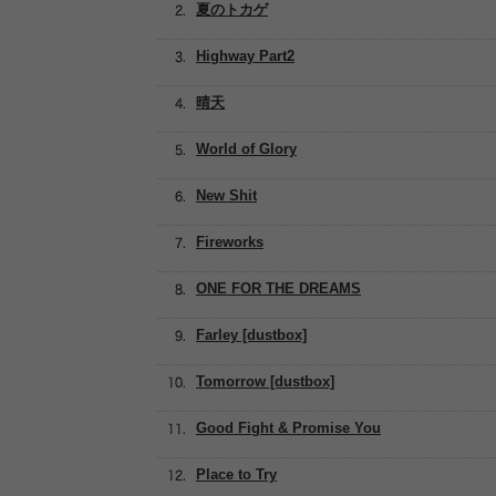
夏のトカゲ
Highway Part2
晴天
World of Glory
New Shit
Fireworks
ONE FOR THE DREAMS
Farley [dustbox]
Tomorrow [dustbox]
Good Fight & Promise You
Place to Try