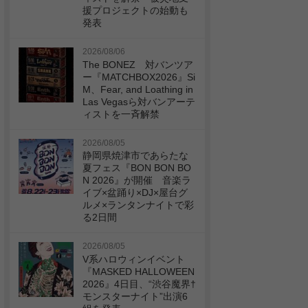
援プロジェクトの始動も
発表
2026/08/06
The BONEZ 対バンツア
ー『MATCHBOX2026』Si
M、Fear, and Loathing in
Las Vegasら対バンアーテ
ィストを一斉解禁
2026/08/05
静岡県焼津市であらたな
夏フェス『BON BON BO
N 2026』が開催 音楽ラ
イブ×盆踊り×DJ×屋台グ
ルメ×ランタンナイトで彩
る2日間
2026/08/05
V系ハロウィンイベント
『MASKED HALLOWEEN
2026』4日目、“渋谷魔界†
モンスターナイト”出演6