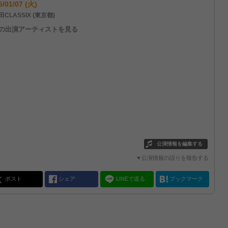
5/01/07 (火)
CLASSIX (東京都)
他の出演アーティストを見る
公演情報を編集する
▼公演情報の誤りを報告する
ポスト
シェア
LINEで送る
ブックマーク