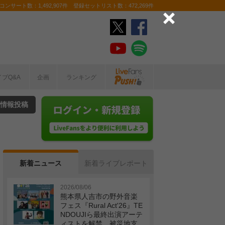
ンサート数：1,492,907件 登録セットリスト数：472,269件
イブQ&A
企画
ランキング
情報投稿
新着ニュース
新着ライブレポート
2026/08/06
熊本県人吉市の野外音楽
フェス『Rural Act'26』TE
NDOUJIら最終出演アーテ
ィストを解禁 被災地支