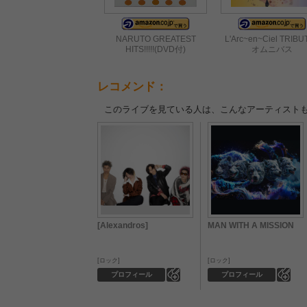
NARUTO GREATEST
L'Arc~en~Ciel TRIBUT
HITS!!!!!(DVD付)
オムニバス
レコメンド：
このライブを見ている人は、こんなアーティスト
[Alexandros]
MAN WITH A MISSION
ロック
ロック
0
0
プロフィール
プロフィール