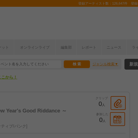
登録アーティスト数：126,647件 登録コ
ケット
オンラインライブ
編集部
レポート
ニュース
ラ
ここから！
新規
ジャンル検索
上半期編発表！
ここから！
上半期編発表！
クリップ
0
人
w Year's Good Riddance ～
参加した
0
人
ティブ/パンク