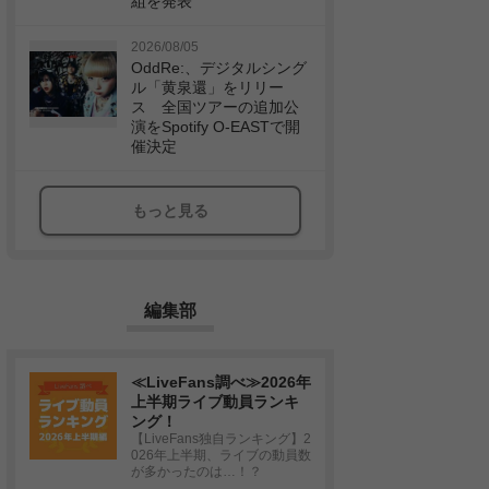
組を発表
2026/08/05
OddRe:、デジタルシング
ル「黄泉還」をリリー
ス 全国ツアーの追加公
演をSpotify O-EASTで開
催決定
もっと見る
編集部
≪LiveFans調べ≫2026年
上半期ライブ動員ランキ
ング！
【LiveFans独自ランキング】2
026年上半期、ライブの動員数
が多かったのは…！？