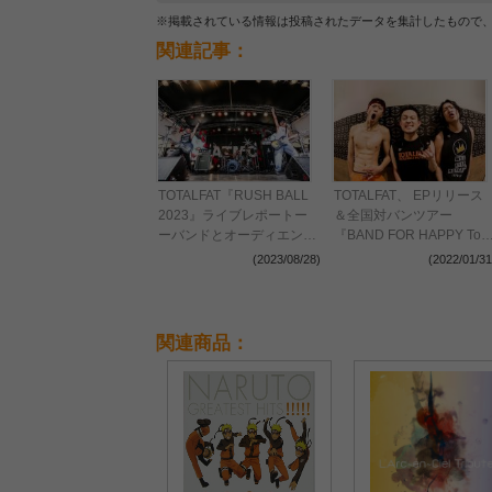
※掲載されている情報は投稿されたデータを集計したもので
関連記事：
TOTALFAT『RUSH BALL
TOTALFAT、 EPリリース
2023』ライブレポートー
＆全国対バンツアー
ーバンドとオーディエンス
『BAND FOR HAPPY Tou
の信頼関係による限界突破
2022』の開催を発表
(2023/08/28)
(2022/01/31
と灼熱アクト
関連商品：