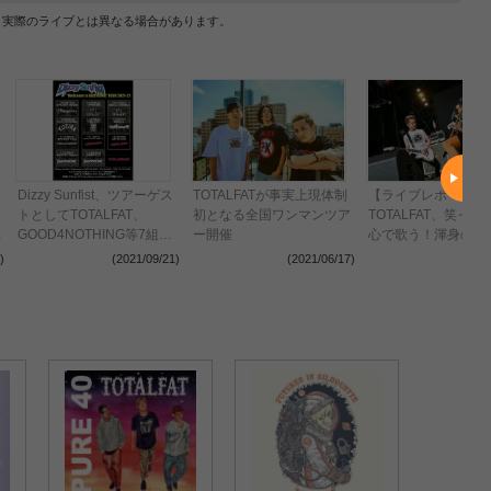
、実際のライブとは異なる場合があります。
Dizzy Sunfist、ツアーゲス
TOTALFATが事実上現体制
【ライブレポート】
トとしてTOTALFAT、
初となる全国ワンマンツア
TOTALFAT、笑っ
r
GOOD4NOTHING等7組が
ー開催
心で歌う！渾身の一
参加
ブ＜JAPAN JAM 20
)
(2021/09/21)
(2021/06/17)
(2021