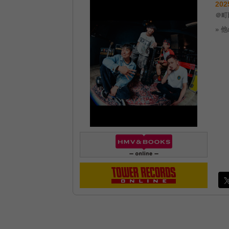
202
＠町田
» 