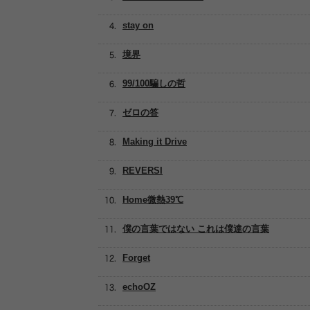
stay on
境界
99/100騙しの哲
ゼロの答
Making it Drive
REVERSI
Home微熱39℃
僕の言葉ではない これは僕達の言葉
Forget
echoOZ