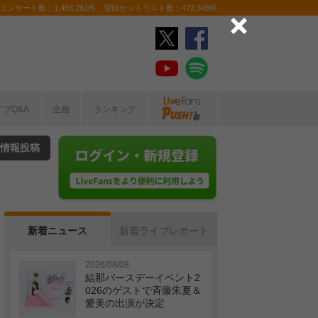
ンサート数：1,493,261件 登録セットリスト数：472,348件
イブQ&A
企画
ランキング
情報投稿
新着ニュース
新着ライブレポート
2026/08/08
結那バースデーイベント2
026のゲストで斉藤朱夏＆
愛美の出演が決定