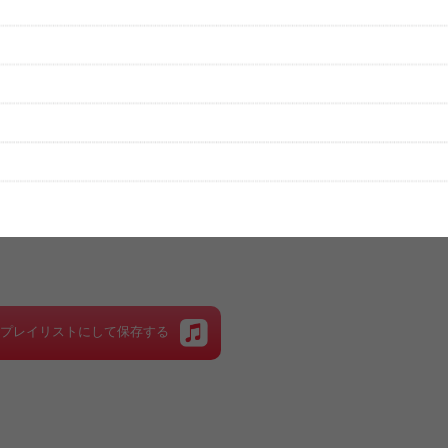
性は保証されませんので、あらかじめご了承ください。
絡をお願い致します。
する歌詞サイト「
歌ネット
」へ移動します。
▼セットリストの誤りを報告する
をプレイリストにして保存する