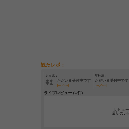
観たレポ：
男女比：
年齢層：
ただいま受付中です
ただいま受付中です
[---／---]
[---／---]
ライブレビュー (--件)
レビュー
最初のレ