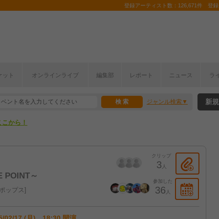
登録アーティスト数：126,671件 登録コ
ケット
オンラインライブ
編集部
レポート
ニュース
ラ
ここから！
新規
ジャンル検索
上半期編発表！
ここから！
上半期編発表！
クリップ
3
人
E POINT～
参加した
36
ポップス
人
5/02/17 (月) 18:30 開演