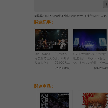
※掲載されている情報は投稿されたデータを集計したもので
関連記事：
UVERworld、「心の底か
UVERworldのライブには
ら笑顔で言えるよ。やりき
助走もクールダウンもな
りました！」 72,000人の
い、すべての瞬間でピーク
シンガロングが響いた日産
を振り切った『THE LIVE
(2023/08/02)
(2022/12/23
スタジアム初日公演をレポ
～TAKUYA∞生誕祭～』レ
ート
ポート
関連商品：