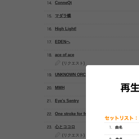
ConneQt
マダラ蝶
High Light!
EDENへ
ace of ace
(リクエスト)
UNKNOWN ORCHESTRA
MMH
Eye's Sentry
One stroke for freedom
心とココロ
(リクエスト)