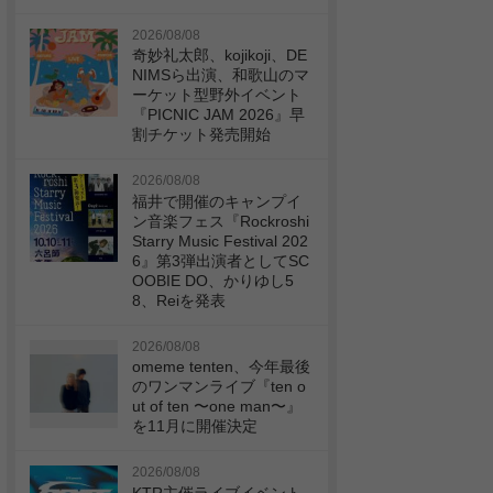
2026/08/08
奇妙礼太郎、kojikoji、DE
NIMSら出演、和歌山のマ
ーケット型野外イベント
『PICNIC JAM 2026』早
割チケット発売開始
2026/08/08
福井で開催のキャンプイ
ン音楽フェス『Rockroshi
Starry Music Festival 202
6』第3弾出演者としてSC
OOBIE DO、かりゆし5
8、Reiを発表
2026/08/08
omeme tenten、今年最後
のワンマンライブ『ten o
ut of ten 〜one man〜』
を11月に開催決定
2026/08/08