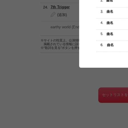
7th Trigger
(追加)
earthy world (Ending)
※サイトの性質上、公演情報およびセットリスト情報の正確
掲載されている情報に誤りがある場合は、
こちら
よりご連
※“歌詞を見る”ボタンを押すと、株式会社ページワンが運営
セットリスト