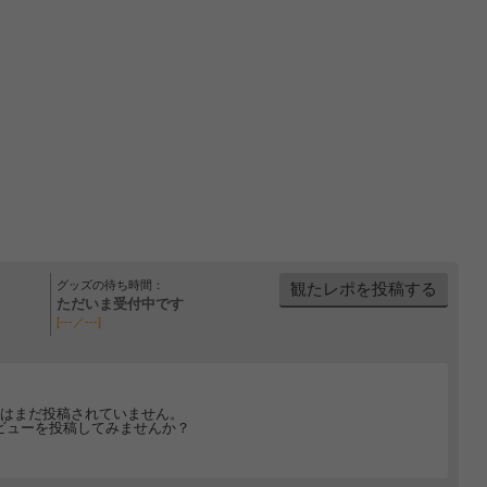
グッズの待ち時間：
観たレポを投稿する
ただいま受付中です
[---／---]
はまだ投稿されていません。
ビューを投稿してみませんか？