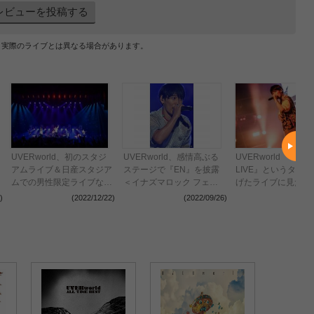
レビューを投稿する
、実際のライブとは異なる場合があります。
UVERworld、初のスタジ
UVERworld、感情高ぶる
UVERworld 『THE
アムライブ＆日産スタジア
ステージで『EN』を披露
LIVE』というタイ
ムでの男性限定ライブなど
＜イナズマロック フェス
げたライブに見た反
の開催を発表 “TAKUYA∞
2022＞
神、「音楽には力が
)
(2022/12/22)
(2022/09/26)
(2022
生誕祭”の公式レポート到
証明できるチャンス
着（画像：全13枚）
う」