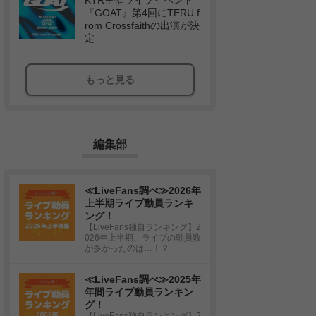
KTR主催ライブイベント
『GOAT』第4回にTERU f
rom Crossfaithの出演が決
定
もっと見る
編集部
≪LiveFans調べ≫2026年
上半期ライブ動員ランキ
ング！
【LiveFans独自ランキング】2
026年上半期、ライブの動員数
が多かったのは…！？
≪LiveFans調べ≫2025年
年間ライブ動員ランキン
グ！
【LiveFans独自ランキング】2