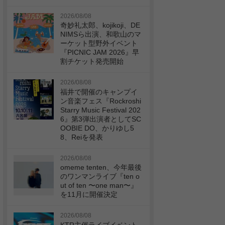
2026/08/08
奇妙礼太郎、kojikoji、DE
NIMSら出演、和歌山のマ
ーケット型野外イベント
『PICNIC JAM 2026』早
割チケット発売開始
2026/08/08
福井で開催のキャンプイ
ン音楽フェス『Rockroshi
Starry Music Festival 202
6』第3弾出演者としてSC
OOBIE DO、かりゆし5
8、Reiを発表
2026/08/08
omeme tenten、今年最後
のワンマンライブ『ten o
ut of ten 〜one man〜』
を11月に開催決定
2026/08/08