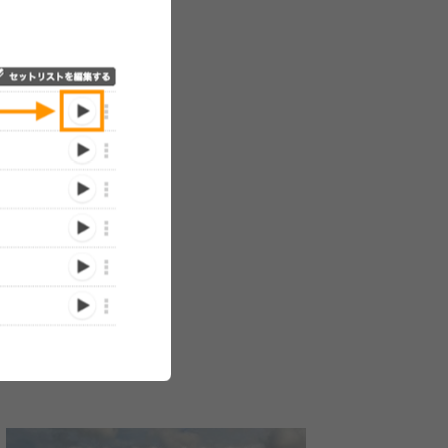
を描き
九州男主催イベント
ステー
MUSIC LIFE13 in 長崎 第
公開
三弾アーティスト発
表!!BENI、ハジ→、ハジメ
/02/08)
(2013/07/05)
ノヨンポが参加決定