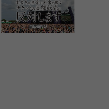
イミ
SPYAIR
加藤ミリヤ
Every Little 