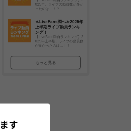
025年、ライブの動員数が多か
ったのは…！？
≪LiveFans調べ≫2025年
上半期ライブ動員ランキ
ング！
【LiveFans独自ランキング】2
025年上半期、ライブの動員数
が多かったのは…！？
もっと見る