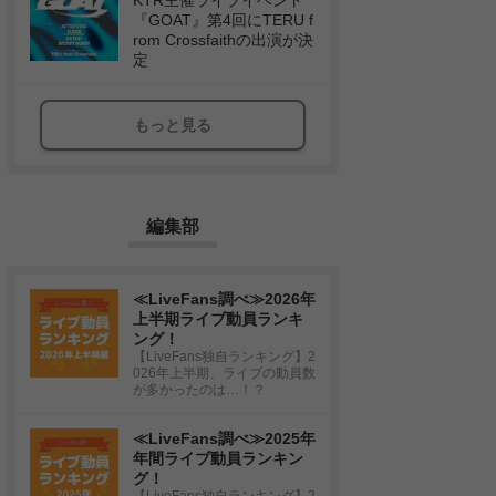
KTR主催ライブイベント
『GOAT』第4回にTERU f
rom Crossfaithの出演が決
定
もっと見る
編集部
≪LiveFans調べ≫2026年
上半期ライブ動員ランキ
ング！
【LiveFans独自ランキング】2
026年上半期、ライブの動員数
が多かったのは…！？
≪LiveFans調べ≫2025年
年間ライブ動員ランキン
グ！
【LiveFans独自ランキング】2