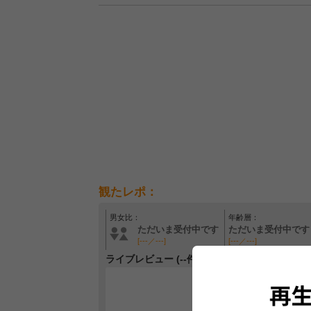
観たレポ：
男女比：
年齢層：
ただいま受付中です
ただいま受付中です
[---／---]
[---／---]
ライブレビュー (--件)
レビュー
最初のレ