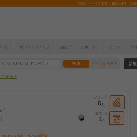
登録アーティスト数：126,671件 登録コ
ケット
オンラインライブ
編集部
レポート
ニュース
ラ
ここから！
新規
ジャンル検索
上半期編発表！
ここから！
上半期編発表！
クリップ
0
人
u"
参加した
1
ス
人
5/03/19 (水) 18:30 開演