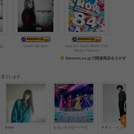
g)
Under My Skin
Now 84: That's What I Call
Music / Various
Amazon.co.jpで関連商品をさがす
も見ています。
miwa
ももいろクローバーZ
ナオト・インティラ