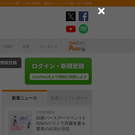
ンサート数：1,493,261件 登録セットリスト数：472,348件
イブQ&A
企画
ランキング
情報投稿
新着ニュース
新着ライブレポート
2026/08/08
結那バースデーイベント2
026のゲストで斉藤朱夏＆
愛美の出演が決定