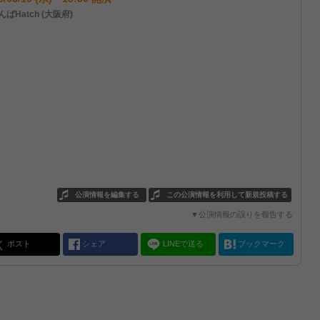
ばHatch (大阪府)
公演情報を編集する
この公演情報を利用して新規投稿する
▼公演情報の誤りを報告する
ポスト
シェア
LINEで送る
ブックマーク