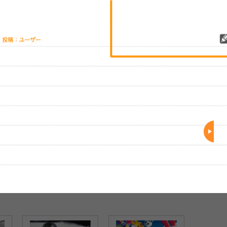
レビューを投稿する
、実際のライブとは異なる場合があります。
BENI、父娘の愛情
BENI 初の47都道府県ツ
BENI、誕生日に全国TOUR
ト
反響を呼んだツアー
アーを完遂「今年もみんな
スタート!!追加公演も決
ジ映像をGYAO!にて
の支えになる歌を歌ってい
定！
きます」
)
(2016
(2018/01/24)
(2017/04/03)