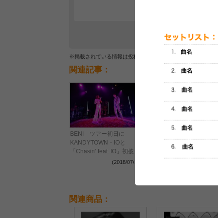
※掲載されている情報は投稿されたデータを集計したもので
関連記事：
“一流の証” 日本版「MTV
BENI ツアー初日に
Unplugged」セットリス
KANDYTOWN・IOと
集
「Chasin’ feat. IO」初披
露、追加公演の開催も発表
(2018/04/10
(2018/07/17)
関連商品：