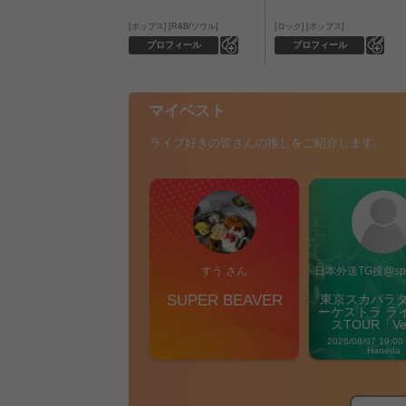
ポップス
R&B/ソウル
ロック
ポップス
0
0
プロフィール
プロフィール
マイベスト
ライブ好きの皆さんの推しをご紹介します。
すう さん
日本外送TG搜@sp9
SUPER BEAVER
東京スカパラ
ーケストラ ラ
スTOUR「Ver
Carniva
2026/08/07 19:00
Haneda