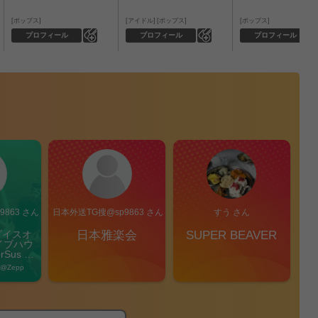
ポップス
アイドル
ポップス
ポップス
0
0
プロフィール
プロフィール
プロフィール
863 さん
日本外送TG搜@sp9863 さん
すう さん
ダイスオ
日本雅楽会
SUPER BEAVER
凛
イブハウ
Sus 
Pi
l」
 @Zepp 
2