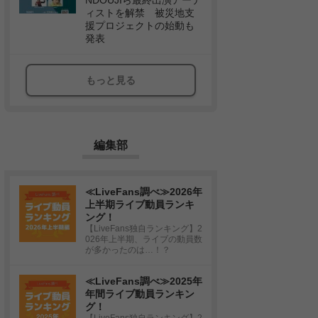
NDOUJIら最終出演アーテ
ィストを解禁 被災地支
援プロジェクトの始動も
発表
もっと見る
編集部
≪LiveFans調べ≫2026年
上半期ライブ動員ランキ
ング！
【LiveFans独自ランキング】2
026年上半期、ライブの動員数
が多かったのは…！？
≪LiveFans調べ≫2025年
年間ライブ動員ランキン
グ！
【LiveFans独自ランキング】2