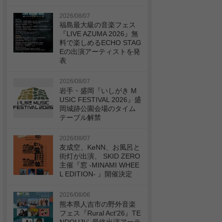
2026/08/07
福島最大級の音楽フェス
『LIVE AZUMA 2026』無
料で楽しめるECHO STAG
Eの出演アーティストを発
表
2026/08/07
岩手・盛岡『いしがき M
USIC FESTIVAL 2026』盛
岡城跡公園会場のタイム
テーブル解禁
2026/08/07
友成空、KeNN、お風呂と
街灯が出演、 SKID ZERO
主催『窓 -MINAMI WHEE
L EDITION- 』開催決定
2026/08/06
熊本県人吉市の野外音楽
フェス『Rural Act'26』TE