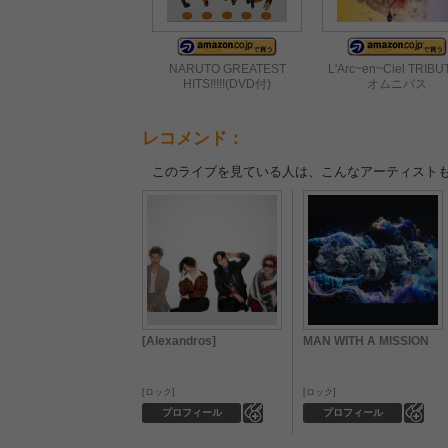
NARUTO GREATEST
L'Arc~en~Ciel TRIBUT
HITS!!!!!(DVD付)
オムニバス
レコメンド：
このライブを見ている人は、こんなアーティスト
[Alexandros]
MAN WITH A MISSION
ロック
ロック
0
0
プロフィール
プロフィール