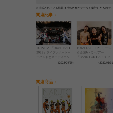
※掲載されている情報は投稿されたデータを集計したもので
関連記事：
TOTALFAT『RUSH BALL
TOTALFAT、 EPリリース
2023』ライブレポートー
＆全国対バンツアー
ーバンドとオーディエンス
『BAND FOR HAPPY Tou
の信頼関係による限界突破
2022』の開催を発表
(2023/08/28)
(2022/01/31
と灼熱アクト
関連商品：