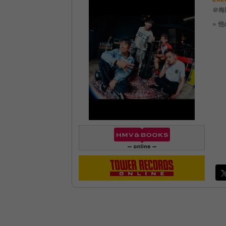
＠梅田
» 