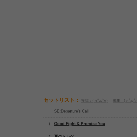
セットリスト：
編集：( ∩
投稿：( ∩՞ټ՞∩)
SE:Departure's Call
Good Fight & Promise You
夏のトカゲ