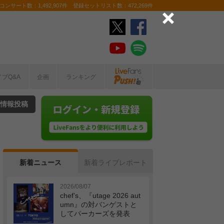
ンサート数：1,492,907件 登録セットリスト数：472,269件
イブQ&A
企画
ランキング
情報投稿
新着ニュース
新着ライブレポート
2026/08/07
chef’s、『utage 2026 aut
umn』の対バンゲストと
してパーカーズを発表