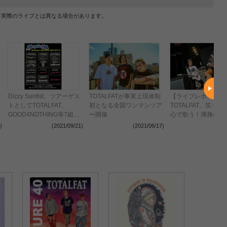
、実際のライブとは異なる場合があります。
Dizzy Sunfist、ツアーゲス
TOTALFATが事実上現体制
【ライブレポート】
トとしてTOTALFAT、
初となる全国ワンマンツア
TOTALFAT、笑っ
r
GOOD4NOTHING等7組が
ー開催
心で歌う！渾身の一
参加
ブ＜JAPAN JAM 20
)
(2021/09/21)
(2021/06/17)
(2021