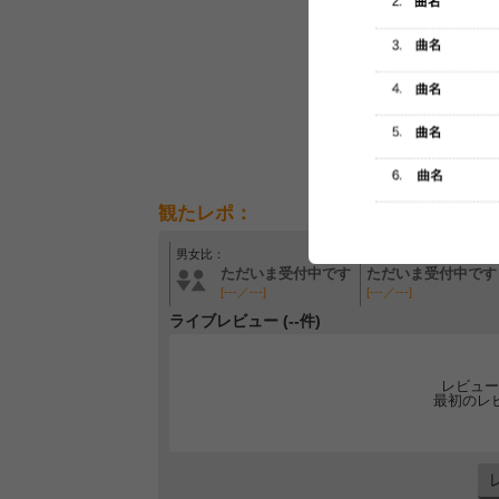
観たレポ：
男女比：
年齢層：
ただいま受付中です
ただいま受付中です
[---／---]
[---／---]
ライブレビュー (--件)
レビュー
最初のレ