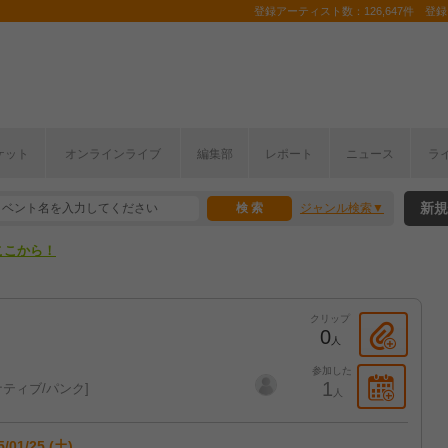
登録アーティスト数：126,647件 登録コ
ケット
オンラインライブ
編集部
レポート
ニュース
ラ
ここから！
新規
ジャンル検索
上半期編発表！
ここから！
上半期編発表！
クリップ
0
人
参加した
1
ティブ/パンク
人
5/01/25 (土)