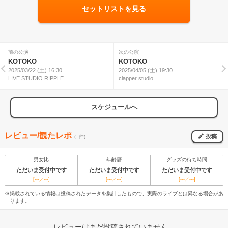
セットリストを見る
前の公演
次の公演
KOTOKO
KOTOKO
2025/03/22 (土) 16:30
2025/04/05 (土) 19:30
LIVE STUDIO RIPPLE
clapper studio
スケジュールへ
レビュー/観たレポ
投稿
(--件)
男女比
年齢層
グッズの待ち時間
ただいま受付中です
ただいま受付中です
ただいま受付中です
[---／---]
[---／---]
[---／---]
※掲載されている情報は投稿されたデータを集計したもので、実際のライブとは異なる場合があ
ります。
レビューはまだ投稿されていません。