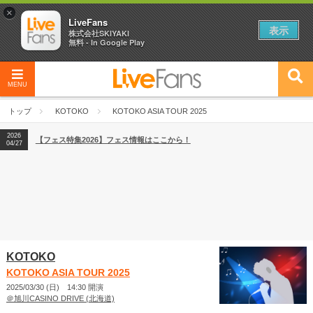
×
LiveFans
表示
株式会社SKIYAKI
無料 - In Google Play
MENU
2026
【フェス特集2026】フェス情報はここから！
04/27
トップ
KOTOKO
KOTOKO ASIA TOUR 2025
2026
【ライブ動員ランキング】2026年上半期編発表！
07/28
2026
【フェス特集2026】フェス情報はここから！
04/27
2026
【ライブ動員ランキング】2026年上半期編発表！
07/28
KOTOKO
KOTOKO ASIA TOUR 2025
2025/03/30 (日) 14:30 開演
＠旭川CASINO DRIVE (北海道)