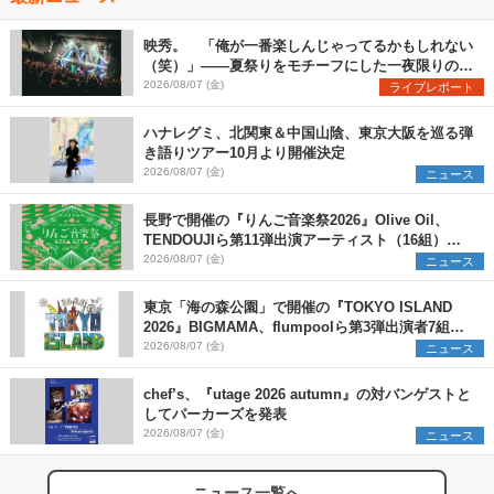
映秀。 「俺が一番楽しんじゃってるかもしれない
（笑）」――夏祭りをモチーフにした一夜限りのス
ペシャルライブ『色祭』レポート
2026/08/07 (金)
ライブレポート
ハナレグミ、北関東＆中国山陰、東京大阪を巡る弾
き語りツアー10月より開催決定
2026/08/07 (金)
ニュース
長野で開催の『りんご音楽祭2026』Olive Oil、
TENDOUJIら第11弾出演アーティスト（16組）を
発表
2026/08/07 (金)
ニュース
東京「海の森公園」で開催の『TOKYO ISLAND
2026』BIGMAMA、flumpoolら第3弾出演者7組を
発表 ワークショップ・アート出展者を募集
2026/08/07 (金)
ニュース
chef’s、『utage 2026 autumn』の対バンゲストと
してパーカーズを発表
2026/08/07 (金)
ニュース
ニュース一覧へ