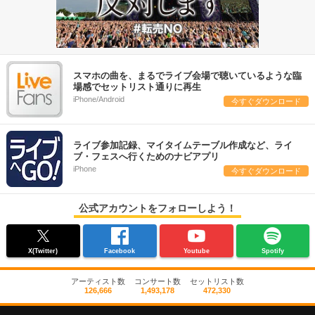
スマホの曲を、まるでライブ会場で聴いているような臨
場感でセットリスト通りに再生
iPhone/Android
今すぐダウンロード
ライブ参加記録、マイタイムテーブル作成など、ライ
ブ・フェスへ行くためのナビアプリ
iPhone
今すぐダウンロード
公式アカウントをフォローしよう！
X(Twitter)
Facebook
Youtube
Spotify
アーティスト数
コンサート数
セットリスト数
126,666
1,493,178
472,330