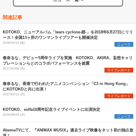
関連記事
KOTOKO、ニューアルバム「tears cyclone-廻-」を2018年6月27日にリリ
ース！全国13ヶ所のワンマンライブツアーも開催決定
2018/04/13 (金)
ニュース
春奈るな、デビュー5周年ライブを実施 KOTOKO、AKIRA、妄想キャリ
ブレーションらとのコラボパフォーマンスを披露
2017/05/08 (月)
ライブレポート
春奈るな、香港で行われたアニメコンベンション「C3 in Hong Kong」
にKOTOKOと共に出演！
2017/02/13 (月)
ライブレポート
KOTOKO、solfa10周年記念ライブイベントに出演決定
2016/09/26 (月)
ニュース
AbemaTVにて、『ANIMAX MUSIX』過去ライブ映像をネット初の独占放
送！