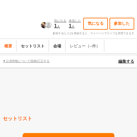
気になる
参加した
気になる
参加した
1
1
人
人
参加する(した)を登録すると、マイページでライブを管理できます
概要
セットリスト
会場
レビュー（--件）
▼公演情報について指摘/訂正する
編集する
セットリスト