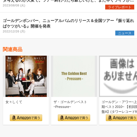
タ考えるのが大変で。ツアー終わったら寂しいけど、また早くライブがや
りたくなりました」
2023/08/08 (火)
ライブレポート
ゴールデンボンバー、ニューアルバムのリリース＆全国ツアー『振り返れ
ばケツがいる』開催を発表
2022/12/26 (月)
ニュース
関連商品
女々しくて
ザ・ゴールデンベスト
ゴールデン・アワー~
~Pressure~
期ベスト2010~ 【初回
盤A】(タワーレコード
アナザージャケッ…