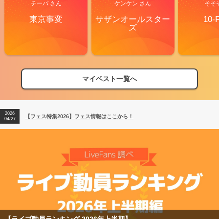
チーバ さん
ケンケン さん
そそ
東京事変
サザンオールスター
10-
ズ
マイベスト一覧へ
2026
【フェス特集2026】フェス情報はここから！
04/27
2026
【ライブ動員ランキング】2026年上半期編発表！
07/28
2026
【フェス特集2026】フェス情報はここから！
04/27
2026
【ライブ動員ランキング】2026年上半期編発表！
07/28