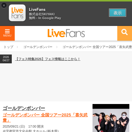
×
LiveFans
表示
株式会社SKIYAKI
無料 - In Google Play
MENU
2026
【フェス特集2026】フェス情報はここから！
04/27
トップ
ゴールデンボンバー
ゴールデンボンバー 全国ツアー2025「喜矢武
2026
【ライブ動員ランキング】2026年上半期編発表！
07/28
2026
【フェス特集2026】フェス情報はここから！
04/27
2026
【ライブ動員ランキング】2026年上半期編発表！
07/28
ゴールデンボンバー
ゴールデンボンバー 全国ツアー2025「喜矢武
豊」
2025/09/21 (日) 17:00 開演
＠宇都宮市文化会館 大ホール (栃木県)