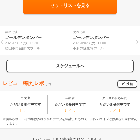
セットリストを見る
前の公演
次の公演
ゴールデンボンバー
ゴールデンボンバー
2025/09/17 (水) 18:30
2025/09/23 (火) 17:00
松山市民会館 大ホール
本多の森北電ホール
スケジュールへ
レビュー/観たレポ
投稿
(--件)
男女比
年齢層
グッズの待ち時間
ただいま受付中です
ただいま受付中です
ただいま受付中です
[---／---]
[---／---]
[---／---]
※掲載されている情報は投稿されたデータを集計したもので、実際のライブとは異なる場合があ
ります。
レビューはまだ投稿されていません。