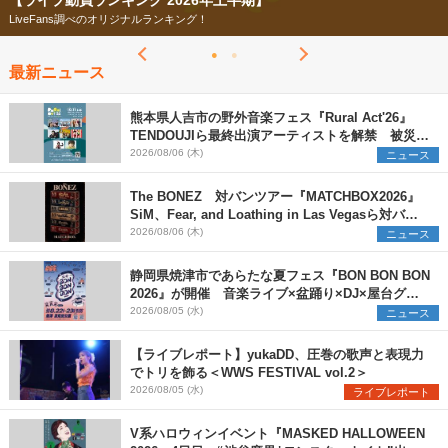
【ライブ動員ランキング 2026年上半期】
LiveFans調べのオリジナルランキング！
最新ニュース
熊本県人吉市の野外音楽フェス『Rural Act'26』
TENDOUJIら最終出演アーティストを解禁 被災地
支援プロジェクトの始動も発表
2026/08/06 (木)
ニュース
The BONEZ 対バンツアー『MATCHBOX2026』
SiM、Fear, and Loathing in Las Vegasら対バン
アーティストを一斉解禁
2026/08/06 (木)
ニュース
静岡県焼津市であらたな夏フェス『BON BON BON
2026』が開催 音楽ライブ×盆踊り×DJ×屋台グル
メ×ランタンナイトで彩る2日間
2026/08/05 (水)
ニュース
【ライブレポート】yukaDD、圧巻の歌声と表現力
でトリを飾る＜WWS FESTIVAL vol.2＞
2026/08/05 (水)
ライブレポート
V系ハロウィンイベント『MASKED HALLOWEEN