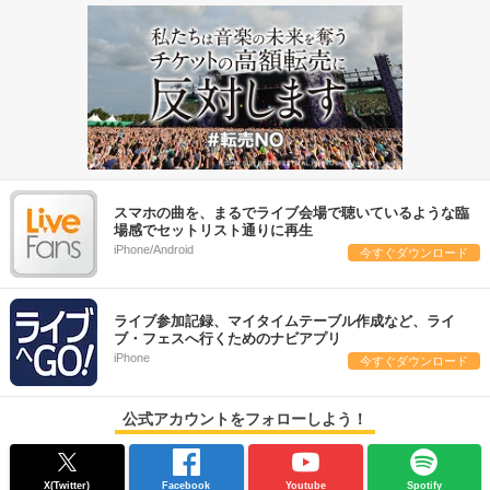
スマホの曲を、まるでライブ会場で聴いているような臨
場感でセットリスト通りに再生
iPhone/Android
今すぐダウンロード
ライブ参加記録、マイタイムテーブル作成など、ライ
ブ・フェスへ行くためのナビアプリ
iPhone
今すぐダウンロード
公式アカウントをフォローしよう！
X(Twitter)
Facebook
Youtube
Spotify