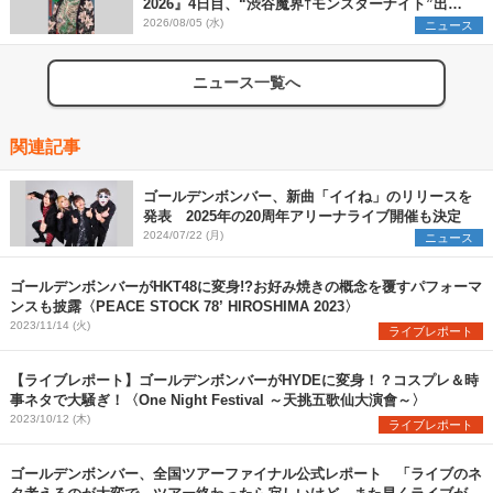
2026』4日目、“渋谷魔界†モンスターナイト”出演6
組を発表
2026/08/05 (水)
ニュース
ニュース一覧へ
関連記事
ゴールデンボンバー、新曲「イイね」のリリースを
発表 2025年の20周年アリーナライブ開催も決定
2024/07/22 (月)
ニュース
ゴールデンボンバーがHKT48に変身!?お好み焼きの概念を覆すパフォーマ
ンスも披露〈PEACE STOCK 78’ HIROSHIMA 2023〉
2023/11/14 (火)
ライブレポート
【ライブレポート】ゴールデンボンバーがHYDEに変身！？コスプレ＆時
事ネタで大騒ぎ！〈One Night Festival ～天挑五歌仙大演會～〉
2023/10/12 (木)
ライブレポート
ゴールデンボンバー、全国ツアーファイナル公式レポート 「ライブのネ