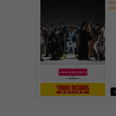
202
＠MA