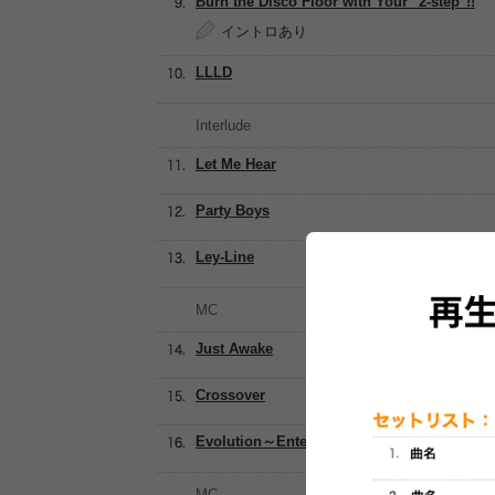
Burn the Disco Floor with Your "2-step"!!
イントロあり
LLLD
Interlude
Let Me Hear
Party Boys
Ley-Line
MC
Just Awake
Crossover
Evolution～Entering The New World～
MC