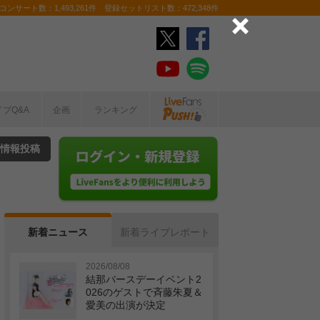
ンサート数：1,493,261件 登録セットリスト数：472,348件
イブQ&A
企画
ランキング
情報投稿
新着ニュース
新着ライブレポート
2026/08/08
結那バースデーイベント2
026のゲストで斉藤朱夏＆
愛美の出演が決定