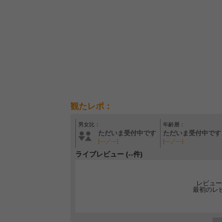
観たレポ：
男女比：
年齢層：
ただいま受付中です
ただいま受付中です
[---／---]
[---／---]
ライブレビュー (--件)
レビュー
最初のレ