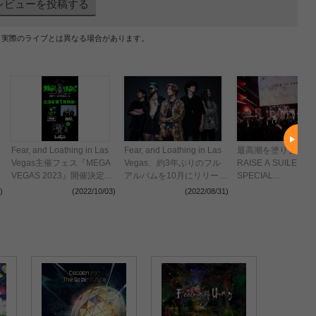
レビューを投稿する
、実際のライブとは異なる場合があります。
Fear, and Loathing in Las
Fear, and Loathing in Las
最高潮を塗り替えろ
Vegas主催フェス『MEGA
Vegas、約3年ぶりのフル
RAISE A SUILEN
VEGAS 2023』開催決定
アルバムを10月にリリース
SPECIAL
西川貴教、SiMが出演
決定 アルバムツアーの開
LIVE「Repaint」
)
(2022/10/03)
(2022/08/31)
(2022
催も発表に
ポート