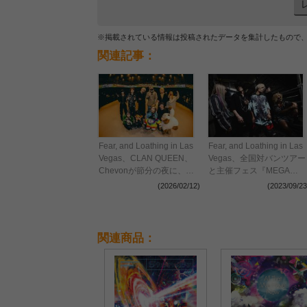
※掲載されている情報は投稿されたデータを集計したもので
関連記事：
Fear, and Loathing in Las
Fear, and Loathing in Las
Vegas、CLAN QUEEN、
Vegas、全国対バンツアー
Chevonが節分の夜に、
と主催フェス『MEGA
High&Lowな歌声と唯一無
VEGAS 2024』の開催決定
(2026/02/12)
(2023/09/23
二の楽曲で魅せた『802
Jungle Attack Vol.8』レポ
ート
関連商品：