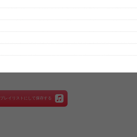
性は保証されませんので、あらかじめご了承ください。
絡をお願い致します。
する歌詞サイト「
歌ネット
」へ移動します。
▼セットリストの誤りを報告する
をプレイリストにして保存する