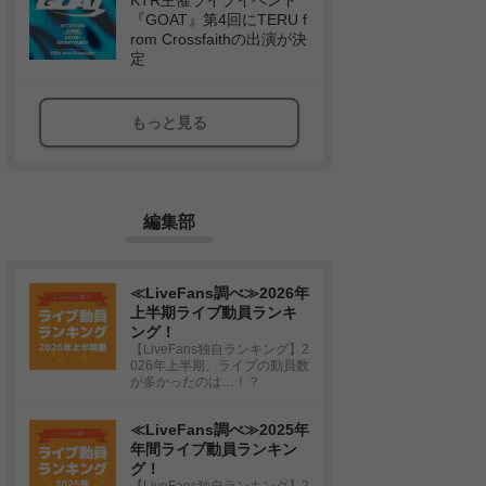
KTR主催ライブイベント
『GOAT』第4回にTERU f
rom Crossfaithの出演が決
定
もっと見る
編集部
≪LiveFans調べ≫2026年
上半期ライブ動員ランキ
ング！
【LiveFans独自ランキング】2
026年上半期、ライブの動員数
が多かったのは…！？
≪LiveFans調べ≫2025年
年間ライブ動員ランキン
グ！
【LiveFans独自ランキング】2