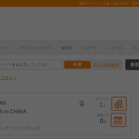
登録アーティスト数：126,671件 登録コ
ケット
オンラインライブ
編集部
レポート
ニュース
ラ
ここから！
新規
ジャンル検索
上半期編発表！
ここから！
上半期編発表！
クリップ
as
1
人
 in CHINA
参加した
0
人
エレクトロニカ/ダンス