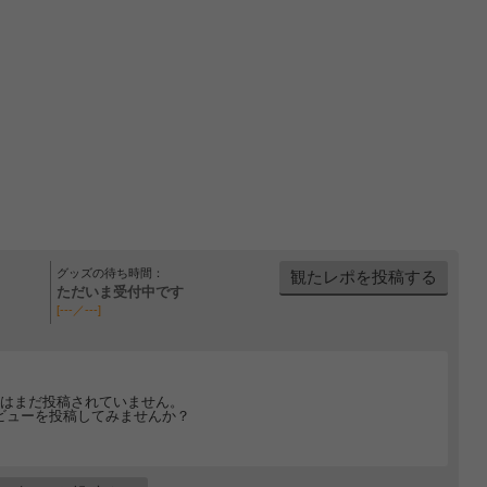
グッズの待ち時間：
観たレポを投稿する
ただいま受付中です
[---／---]
はまだ投稿されていません。
ビューを投稿してみませんか？