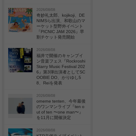
2026/08/08
奇妙礼太郎、kojikoji、DE
NIMSら出演、和歌山のマ
ーケット型野外イベント
『PICNIC JAM 2026』早
割チケット発売開始
2026/08/08
福井で開催のキャンプイ
ン音楽フェス『Rockroshi
Starry Music Festival 202
6』第3弾出演者としてSC
OOBIE DO、かりゆし5
8、Reiを発表
2026/08/08
omeme tenten、今年最後
のワンマンライブ『ten o
ut of ten 〜one man〜』
を11月に開催決定
2026/08/08