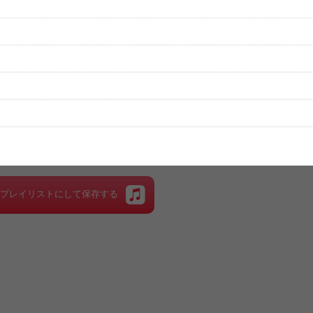
性は保証されませんので、あらかじめご了承ください。
絡をお願い致します。
する歌詞サイト「
歌ネット
」へ移動します。
▼セットリストの誤りを報告する
をプレイリストにして保存する