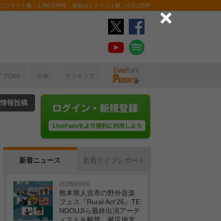
ンサート数：1,492,534件 登録セットリスト数：472,220件
イブQ&A
企画
ランキング
情報投稿
新着ニュース
新着ライブレポート
2026/08/06
熊本県人吉市の野外音楽
フェス『Rural Act'26』TE
NDOUJIら最終出演アーテ
ィストを解禁 被災地支