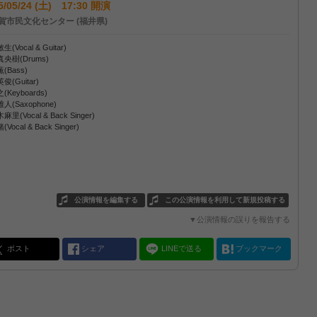
5/05/24 (土) 17:30 開演
賀市民文化センター (福井県)
(Vocal & Guitar)
央樹(Drums)
(Bass)
俊(Guitar)
Keyboards)
人(Saxophone)
里(Vocal & Back Singer)
Vocal & Back Singer)
公演情報を編集する
この公演情報を利用して新規投稿する
▼公演情報の誤りを報告する
ポスト
シェア
LINEで送る
ブックマーク