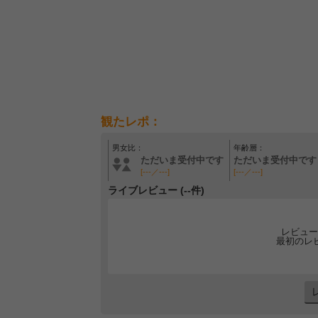
観たレポ：
男女比：
年齢層：
ただいま受付中です
ただいま受付中です
[---／---]
[---／---]
ライブレビュー (--件)
レビュー
最初のレ