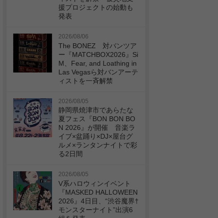
援プロジェクトの始動も
発表
2026/08/06
The BONEZ 対バンツア
ー『MATCHBOX2026』Si
M、Fear, and Loathing in
Las Vegasら対バンアーテ
ィストを一斉解禁
2026/08/05
静岡県焼津市であらたな
夏フェス『BON BON BO
N 2026』が開催 音楽ラ
イブ×盆踊り×DJ×屋台グ
ルメ×ランタンナイトで彩
る2日間
2026/08/05
V系ハロウィンイベント
『MASKED HALLOWEEN
2026』4日目、“渋谷魔界†
モンスターナイト”出演6