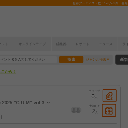
登録アーティスト数：126,599件 登録コ
ケット
オンラインライブ
編集部
レポート
ニュース
ラ
ここから！
新規
ジャンル検索
上半期編発表！
ここから！
上半期編発表！
クリップ
0
人
2025 "C.U.M" vol.3 ～
参加した
2
人
ス