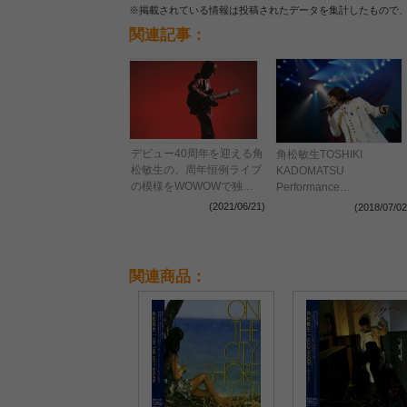
※掲載されている情報は投稿されたデータを集計したもので
関連記事：
デビュー40周年を迎える角
角松敏生TOSHIKI
松敏生の、周年恒例ライブ
KADOMATSU
の模様をWOWOWで独占
Performance
放送・配信！
2018“BREATH from THE
(2021/06/21)
(2018/07/02
SEASON”中野サンプラザ
にてツアーファイナル！
関連商品：