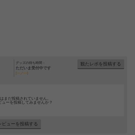
グッズの待ち時間：
観たレポを投稿する
ただいま受付中です
[---／---]
はまだ投稿されていません。
ビューを投稿してみませんか？
レビューを投稿する