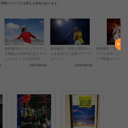
、実際のライブとは異なる場合があります。
角松敏生がレギュラーラジ
角松敏生、神奈川県民ホー
角松敏生、2017年
オ番組の10周年記念にスペ
ルを皮切りに全国ツアース
リスト宣言！そして
シャルライブを2DAYS開
タート！
イヴ映像がチャート
催
記録！
)
(2017/06/19)
(2017/05/15)
(2016