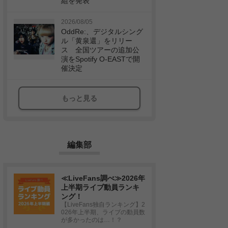
組を発表
2026/08/05
OddRe:、デジタルシング
ル「黄泉還」をリリー
ス 全国ツアーの追加公
演をSpotify O-EASTで開
催決定
もっと見る
編集部
≪LiveFans調べ≫2026年
上半期ライブ動員ランキ
ング！
【LiveFans独自ランキング】2
026年上半期、ライブの動員数
が多かったのは…！？