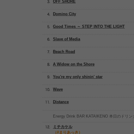
OFF SHORE
Domino City
Good Times ～ STEP INTO THE LIGHT
Slave of Media
Beach Road
A Widow on the Shore
You're my only shinin' star
Wave
Distance
Energy Drink BAR KATAIKENO 本日のドリ
ミチカケル
（#まりあっき）