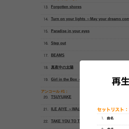
Forgotten shores
Turn on your lights ～May your dreams co
Paradise in your eyes
Step out
BEAMS
真夜中の太陽
Girl in the Box ～22時までの君は…
アンコール #1：
TSUYUAKE
ILE AIYE ～WAになっておどろう～
TAKE YOU TO THE SKY HIGH