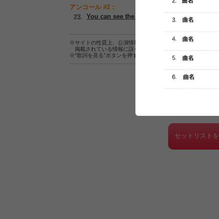
アンコール #2：
You can see the lights
※サイトの性質上、公演情報およびセットリスト情報の正確
掲載されている情報に誤りがある場合は、
こちら
よりご連
※“歌詞を見る”ボタンを押すと、株式会社ページワンが運営
セットリスト