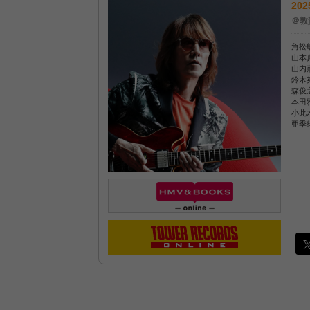
202
＠敦
角松敏生
山本真
山内薫
鈴木英
森俊之(
本田雅
小此木麻
亜季緒(