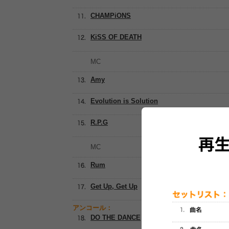
CHAMPiONS
KiSS OF DEATH
MC
Amy
Evolution is Solution
R.P.G
MC
Rum
Get Up, Get Up
アンコール：
DO THE DANCE