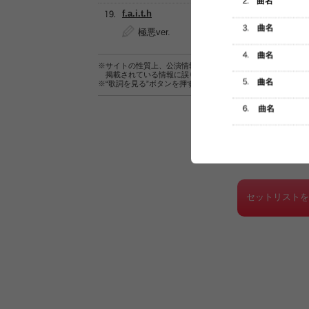
f.a.i.t.h
極悪ver.
※サイトの性質上、公演情報およびセットリスト情報の正確
掲載されている情報に誤りがある場合は、
こちら
よりご連
※“歌詞を見る”ボタンを押すと、株式会社ページワンが運営
セットリスト