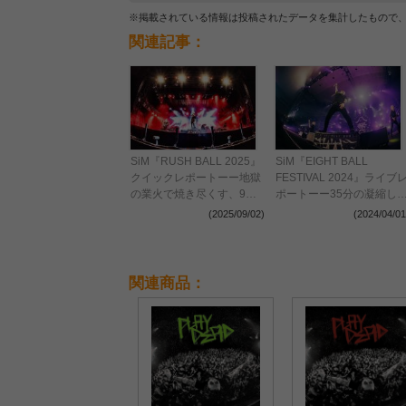
※掲載されている情報は投稿されたデータを集計したもので
関連記事：
SiM『RUSH BALL 2025』
SiM『EIGHT BALL
クイックレポートーー地獄
FESTIVAL 2024』ライブ
の業火で焼き尽くす、9年
ポートーー35分の凝縮し
ぶりの大トリで魅せた圧巻
ステージで魅せた、「これ
(2025/09/02)
(2024/04/01
のステージ
がSiMの遊び方」
関連商品：