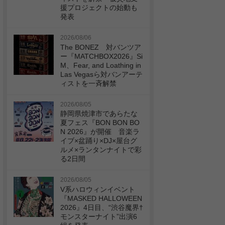
援プロジェクトの始動も
発表
2026/08/06
The BONEZ 対バンツア
ー『MATCHBOX2026』Si
M、Fear, and Loathing in
Las Vegasら対バンアーテ
ィストを一斉解禁
2026/08/05
静岡県焼津市であらたな
夏フェス『BON BON BO
N 2026』が開催 音楽ラ
イブ×盆踊り×DJ×屋台グ
ルメ×ランタンナイトで彩
る2日間
2026/08/05
V系ハロウィンイベント
『MASKED HALLOWEEN
2026』4日目、“渋谷魔界†
モンスターナイト”出演6