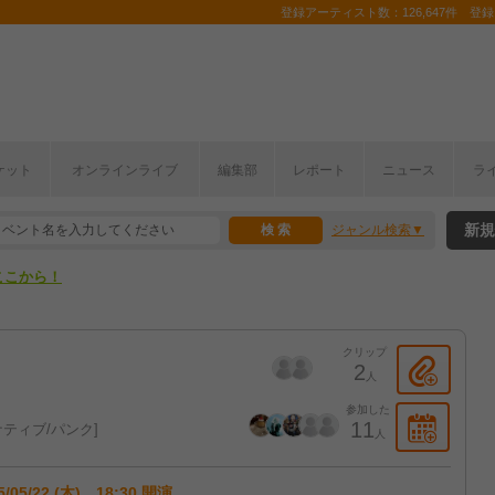
登録アーティスト数：126,647件 登録コ
ケット
オンラインライブ
編集部
レポート
ニュース
ラ
ここから！
新規
ジャンル検索
上半期編発表！
ここから！
上半期編発表！
クリップ
2
人
参加した
11
ティブ/パンク
人
5/05/22 (木) 18:30 開演