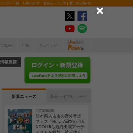
ンサート数：1,492,907件 登録セットリスト数：472,269件
イブQ&A
企画
ランキング
情報投稿
新着ニュース
新着ライブレポート
2026/08/06
熊本県人吉市の野外音楽
フェス『Rural Act'26』TE
NDOUJIら最終出演アーテ
ィストを解禁 被災地支