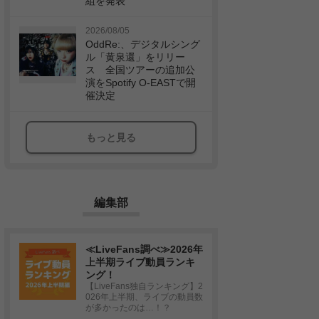
組を発表
2026/08/05
OddRe:、デジタルシング
ル「黄泉還」をリリー
ス 全国ツアーの追加公
演をSpotify O-EASTで開
催決定
もっと見る
編集部
≪LiveFans調べ≫2026年
上半期ライブ動員ランキ
ング！
【LiveFans独自ランキング】2
026年上半期、ライブの動員数
が多かったのは…！？