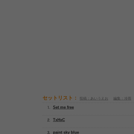
セットリスト：
投稿：あいうえお
編集：冷雨
Set me free
TxHxC
paint sky blue