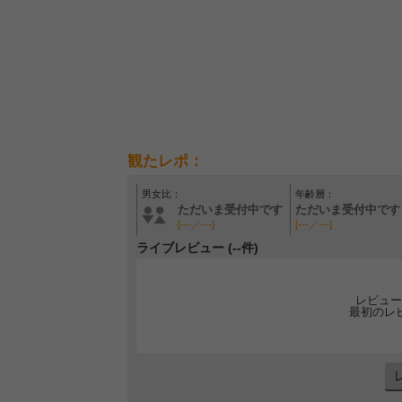
観たレポ：
男女比：
年齢層：
ただいま受付中です
ただいま受付中です
[---／---]
[---／---]
ライブレビュー (--件)
レビュー
最初のレ