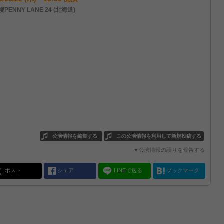
PENNY LANE 24 (北海道)
公演情報を編集する
この公演情報を利用して新規投稿する
▼公演情報の誤りを報告する
ポスト
シェア
LINEで送る
ブックマーク