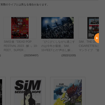
、実際のライブとは異なる場合があります。
SiM主催『DEAD POP
「びくびくしながら過ごす
SiM、THE ORAL
レ
FESTiVAL 2023 - 解 -』10-
のは今年が最後」SiM、
CIGARETTESによ
た
FEET、SUPER
10-FEETとの“声出し解
マンライブ “遊べ
BEAVER、山嵐ら全出演者
禁”2マンライブレポート
ブハウス”GORILLA 
)
(2023/04/07)
(2022/12/20)
(2022
＆日割りを発表
OSAKAのオープニ
ベントが決定