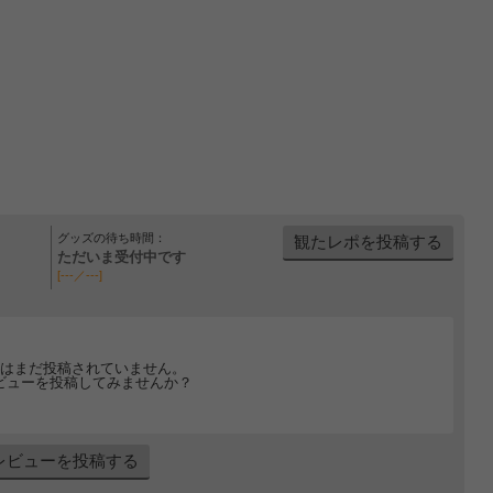
グッズの待ち時間：
観たレポを投稿する
ただいま受付中です
[---／---]
はまだ投稿されていません。
ビューを投稿してみませんか？
レビューを投稿する