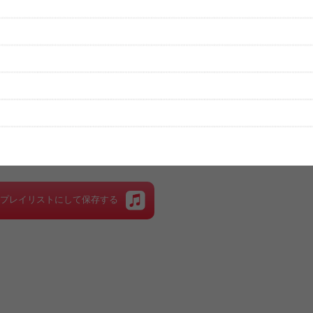
性は保証されませんので、あらかじめご了承ください。
絡をお願い致します。
する歌詞サイト「
歌ネット
」へ移動します。
▼セットリストの誤りを報告する
をプレイリストにして保存する