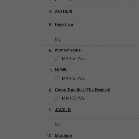
ANTHEM
Here I am
MC
monochrome
MAH Gt./Vo.
NUMB
MAH Gt./Vo.
Come Together [The Beatles]
MAH Gt./Vo.
JACK. B
MC
Murderer