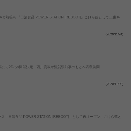
も 『日清食品 POWER STATION [REBOOT]』こけら落としで11曲を
(2020/11/24)
広場にて2Days開催決定、西川貴教が滋賀県知事のもとへ表敬訪問
(2020/11/09)
ハウス「日清食品 POWER STATION [REBOOT]」として再オープン、こけら落と