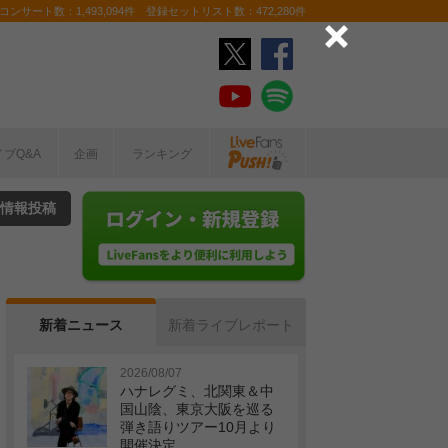
ンサート数：1,493,094件 登録セットリスト数：472,280件
イブQ&A
企画
ランキング
情報投稿
新着ニュース
新着ライブレポート
2026/08/07
ハナレグミ、北関東＆中
国山陰、東京大阪を巡る
弾き語りツアー10月より
開催決定