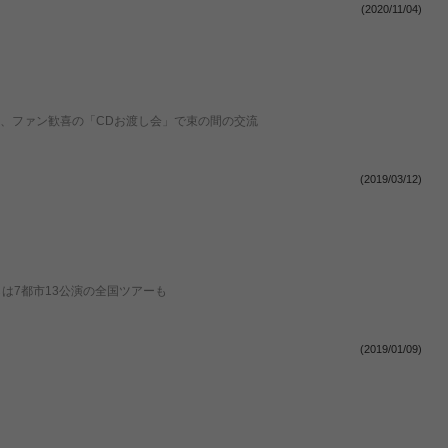
(2020/11/04)
催、ファン歓喜の「CDお渡し会」で束の間の交流
(2019/03/12)
らは7都市13公演の全国ツアーも
(2019/01/09)