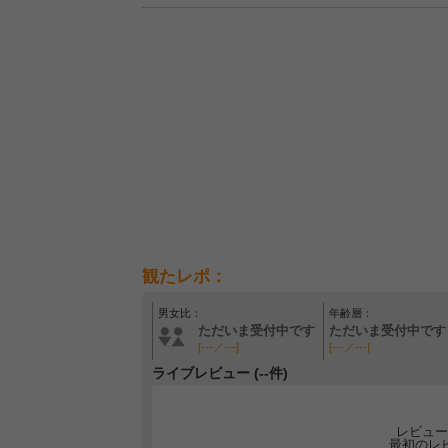
観たレポ：
男女比：
年齢層：
ただいま受付中です
ただいま受付中です
[---／---]
[---／---]
ライブレビュー (--件)
レビュー
最初のレ