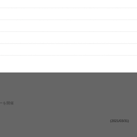
(2022/09/26)
ETSUYA ＆ The Juicy-Bananas等のサポート、自身のバンドやソロとしても活躍する超絶
ンタビュー連載・匠の人】
(2022/04/11)
アーを開催
(2021/03/31)