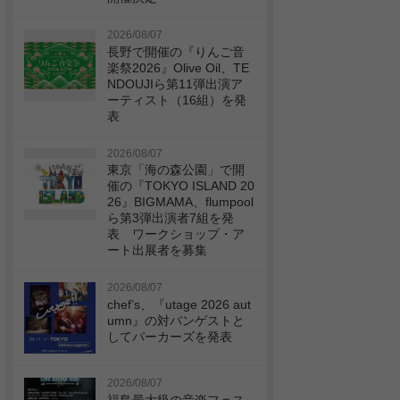
2026/08/07
長野で開催の『りんご音
楽祭2026』Olive Oil、TE
NDOUJIら第11弾出演ア
ーティスト（16組）を発
表
2026/08/07
東京「海の森公園」で開
催の『TOKYO ISLAND 20
26』BIGMAMA、flumpool
ら第3弾出演者7組を発
表 ワークショップ・ア
ート出展者を募集
2026/08/07
chef’s、『utage 2026 aut
umn』の対バンゲストと
してパーカーズを発表
2026/08/07