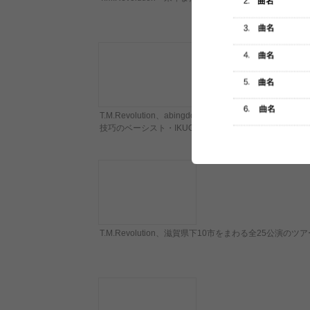
T.M.Revolution、abingdon boys school、T
技巧のベーシスト・IKUO。多彩なキャリアに迫る【イ
T.M.Revolution、滋賀県下10市をまわる全25公演のツ