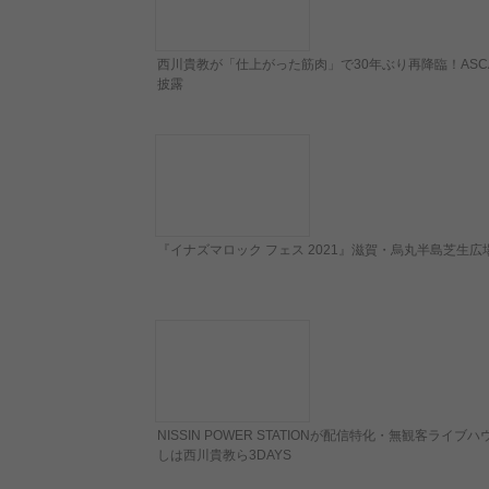
西川貴教が「仕上がった筋肉」で30年ぶり再降臨！ASCAと熱唱
披露
『イナズマロック フェス 2021』滋賀・烏丸半島芝生
NISSIN POWER STATIONが配信特化・無観客ライブ
しは西川貴教ら3DAYS