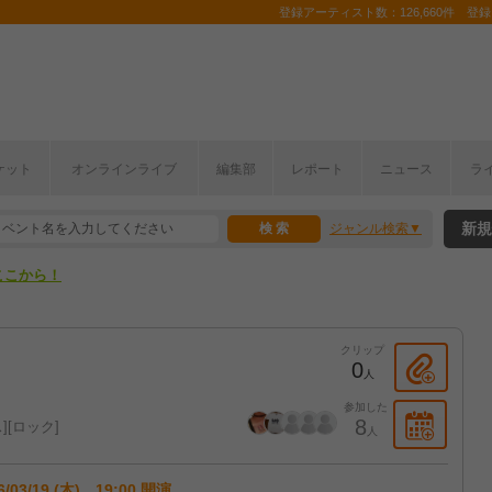
登録アーティスト数：126,660件 登録コ
ケット
オンラインライブ
編集部
レポート
ニュース
ラ
ここから！
新規
ジャンル検索
上半期編発表！
ここから！
上半期編発表！
クリップ
0
人
参加した
8
ス
ロック
人
6/03/19 (木) 19:00 開演