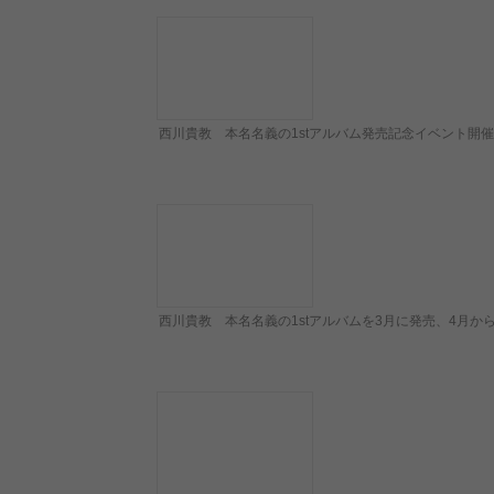
西川貴教 本名名義の1stアルバム発売記念イベント開
西川貴教 本名名義の1stアルバムを3月に発売、4月か