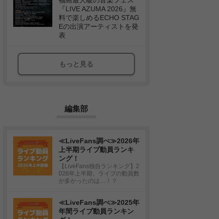
福島最大級の音楽フェス
『LIVE AZUMA 2026』無
料で楽しめるECHO STAG
Eの出演アーティストを発
表
もっと見る
編集部
≪LiveFans調べ≫2026年
上半期ライブ動員ランキ
ング！
【LiveFans独自ランキング】2
026年上半期、ライブの動員数
が多かったのは…！？
≪LiveFans調べ≫2025年
年間ライブ動員ランキン