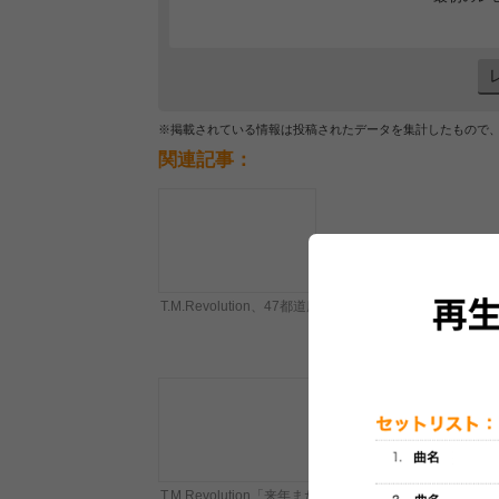
※掲載されている情報は投稿されたデータを集計したもので
関連記事：
T.M.Revolution、47都道府県ツアー東京公演を日本武
T.M.Revolution「来年またこの場所」、『イナズマ』