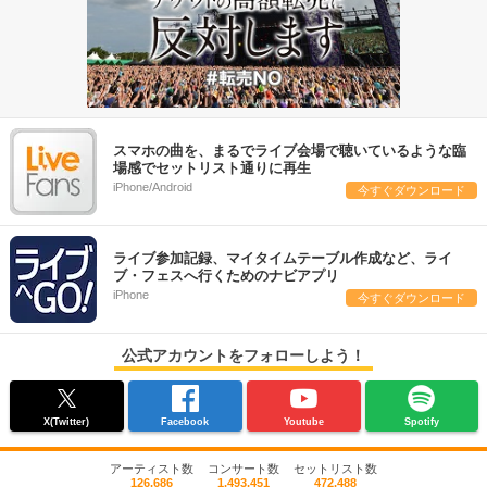
スマホの曲を、まるでライブ会場で聴いているような臨
場感でセットリスト通りに再生
iPhone/Android
今すぐダウンロード
ライブ参加記録、マイタイムテーブル作成など、ライ
ブ・フェスへ行くためのナビアプリ
iPhone
今すぐダウンロード
公式アカウントをフォローしよう！
X(Twitter)
Facebook
Youtube
Spotify
アーティスト数
コンサート数
セットリスト数
126,686
1,493,451
472,488