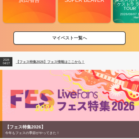
浜田省吾
SUPER BEAVER
ケストラ 
TOUR「V
Carn
2026/08/07 
Ha
マイベスト一覧へ
2026
【フェス特集2026】フェス情報はここから！
04/27
2026
【ライブ動員ランキング】2026年上半期編発表！
07/28
2026
【フェス特集2026】フェス情報はここから！
04/27
2026
【ライブ動員ランキング】2026年上半期編発表！
07/28
【フェス特集2026】
今年もフェスの季節がやってきた！