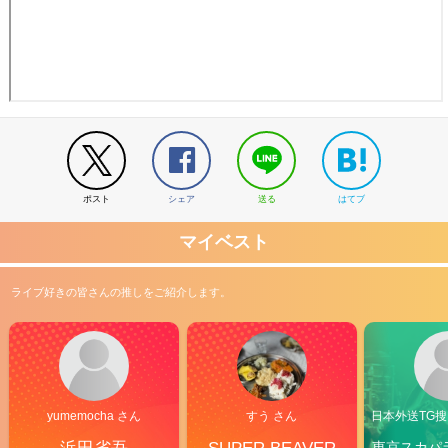
ポスト
シェア
送る
はてブ
マイベスト
ライブ好きの皆さんの推しをご紹介します。
yumemocha さん
すう さん
日本外送TG搜@
東京スカパ