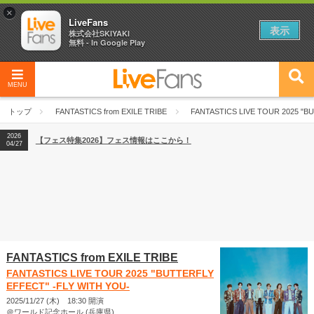
×
LiveFans
表示
株式会社SKIYAKI
無料 - In Google Play
MENU
2026
【フェス特集2026】フェス情報はここから！
04/27
トップ
FANTASTICS from EXILE TRIBE
FANTASTICS LIVE TOUR 2025 "B
2026
【ライブ動員ランキング】2026年上半期編発表！
07/28
2026
【フェス特集2026】フェス情報はここから！
04/27
2026
【ライブ動員ランキング】2026年上半期編発表！
07/28
FANTASTICS from EXILE TRIBE
FANTASTICS LIVE TOUR 2025 "BUTTERFLY
EFFECT" -FLY WITH YOU-
2025/11/27 (木) 18:30 開演
＠ワールド記念ホール (兵庫県)