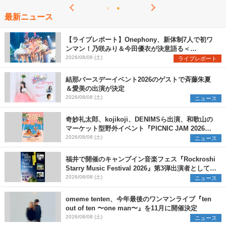
最新ニュース
【ライブレポート】Onephony、新体制7人で初ワ
ンマン！乃咲みり＆今田優衣が決意語る＜
Onephony新体制1st Oneman Live はじまりの夏
2026/08/08 (土)
ライブレポート
＞
結那バースデーイベント2026のゲストで斉藤朱夏
＆愛美の出演が決定
2026/08/08 (土)
ニュース
奇妙礼太郎、kojikoji、DENIMSら出演、和歌山の
マーケット型野外イベント『PICNIC JAM 2026』
早割チケット発売開始
2026/08/08 (土)
ニュース
福井で開催のキャンプイン音楽フェス『Rockroshi
Starry Music Festival 2026』第3弾出演者として
SCOOBIE DO、かりゆし58、Reiを発表
2026/08/08 (土)
ニュース
omeme tenten、今年最後のワンマンライブ『ten
out of ten 〜one man〜』を11月に開催決定
2026/08/08 (土)
ニュース