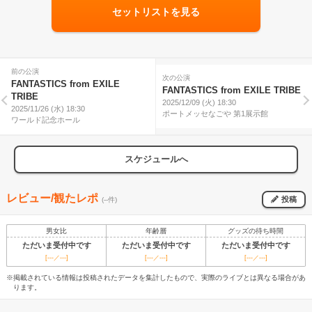
セットリストを見る
前の公演
次の公演
FANTASTICS from EXILE
FANTASTICS from EXILE TRIBE
TRIBE
2025/12/09 (火) 18:30
2025/11/26 (水) 18:30
ポートメッセなごや 第1展示館
ワールド記念ホール
スケジュールへ
レビュー/観たレポ
投稿
(--件)
男女比
年齢層
グッズの待ち時間
ただいま受付中です
ただいま受付中です
ただいま受付中です
[---／---]
[---／---]
[---／---]
※掲載されている情報は投稿されたデータを集計したもので、実際のライブとは異なる場合があ
ります。