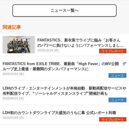
ニュース一覧へ
関連記事
FANTASTICS、新衣装でライブに臨み「お客さん
のパワーに負けないようにパフォーマンスしまし
た！」とコメント！〈イナズマロックフェス
2023/10/19 (木)
ライブレポート
2023〉
FANTASTICS from EXILE TRIBE、最新曲「High Fever」のMV公開 グ
ループ史上最速・最難関のダンスパフォーマンスに
2020/10/22 (木)
ニュース
LDHのライブ・エンターテインメントが本格始動 新動画配信サービスや
有料配信ライブ、“ソーシャルディスタンスライブ”開催計画も
2020/06/15 (月)
ニュース
LDH初のカウントダウンライブ大盛況のうちに幕 公式レポート到着
2020/01/06 (月)
ライブレポート