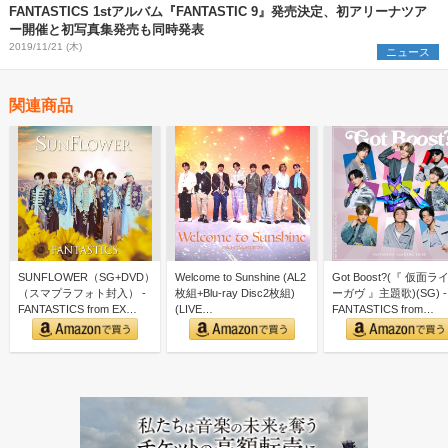
FANTASTICS 1stアルバム『FANTASTIC 9』発売決定、初アリーナツア
ー開催と初写真集発売も同時発表
2019/11/21 (木)
ニュース
関連商品
SUNFLOWER（SG+DVD）
Welcome to Sunshine (AL2
Got Boost?(『 仮面ラ
（スマプラフォト封入） -
枚組+Blu-ray Disc2枚組)
ーガヴ 』主題歌)(SG) -
FANTASTICS from EX…
(LIVE…
FANTASTICS from…