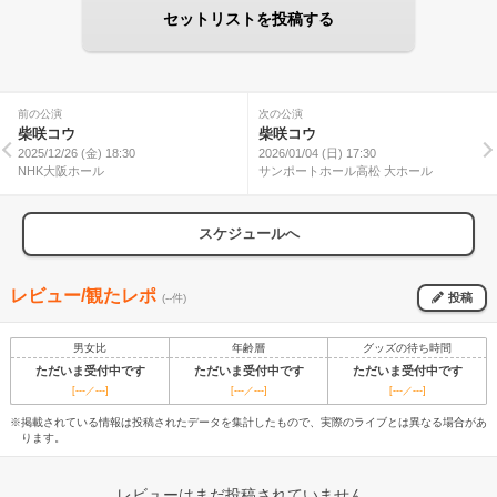
セットリストを投稿する
前の公演
次の公演
柴咲コウ
柴咲コウ
2025/12/26 (金) 18:30
2026/01/04 (日) 17:30
NHK大阪ホール
サンポートホール高松 大ホール
スケジュールへ
レビュー/観たレポ
投稿
(--件)
男女比
年齢層
グッズの待ち時間
ただいま受付中です
ただいま受付中です
ただいま受付中です
[---／---]
[---／---]
[---／---]
※掲載されている情報は投稿されたデータを集計したもので、実際のライブとは異なる場合があ
ります。
レビューはまだ投稿されていません。