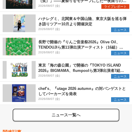
（笑）」――夏祭りをモチーフにした一夜限りのス
ペシャルライブ『色祭』レポート
2026/08/07 (金)
ライブレポート
ハナレグミ、北関東＆中国山陰、東京大阪を巡る弾
き語りツアー10月より開催決定
2026/08/07 (金)
ニュース
長野で開催の『りんご音楽祭2026』Olive Oil、
TENDOUJIら第11弾出演アーティスト（16組）を
発表
2026/08/07 (金)
ニュース
東京「海の森公園」で開催の『TOKYO ISLAND
2026』BIGMAMA、flumpoolら第3弾出演者7組を
発表 ワークショップ・アート出展者を募集
2026/08/07 (金)
ニュース
chef’s、『utage 2026 autumn』の対バンゲストと
してパーカーズを発表
2026/08/07 (金)
ニュース
ニュース一覧へ
関連記事