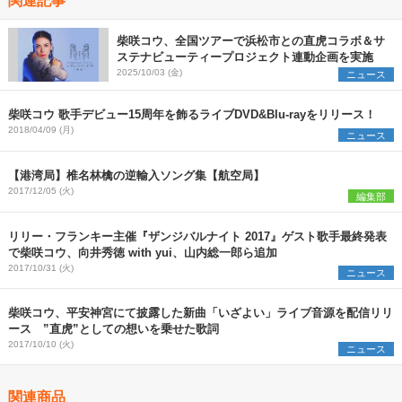
柴咲コウ、全国ツアーで浜松市との直虎コラボ＆サ
ステナビューティープロジェクト連動企画を実施
2025/10/03 (金)
ニュース
柴咲コウ 歌手デビュー15周年を飾るライブDVD&Blu-rayをリリース！
2018/04/09 (月)
ニュース
【港湾局】椎名林檎の逆輸入ソング集【航空局】
2017/12/05 (火)
編集部
リリー・フランキー主催『ザンジバルナイト 2017』ゲスト歌手最終発表
で柴咲コウ、向井秀徳 with yui、山内総一郎ら追加
2017/10/31 (火)
ニュース
柴咲コウ、平安神宮にて披露した新曲「いざよい」ライブ音源を配信リリ
ース ”直虎”としての想いを乗せた歌詞
2017/10/10 (火)
ニュース
関連商品