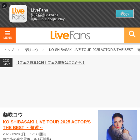
×
LiveFans
表示
株式会社SKIYAKI
無料 - In Google Play
MENU
2026
【フェス特集2026】フェス情報はここから！
04/27
トップ
柴咲コウ
KO SHIBASAKI LIVE TOUR 2025 ACTOR'S THE BEST 
2026
【ライブ動員ランキング】2026年上半期編発表！
07/28
2026
【フェス特集2026】フェス情報はここから！
04/27
2026
【ライブ動員ランキング】2026年上半期編発表！
07/28
柴咲コウ
KO SHIBASAKI LIVE TOUR 2025 ACTOR'S
THE BEST ～邂逅～
2025/12/28 (日) 17:30 開演
＠本多の森北電ホール (石川県)