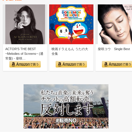
ACTOR'S THE BEST
映画ドラえもん うたの大
柴咲コウ Single Best
~Melodies of Screens~ (通
全集
常盤) - 柴咲…