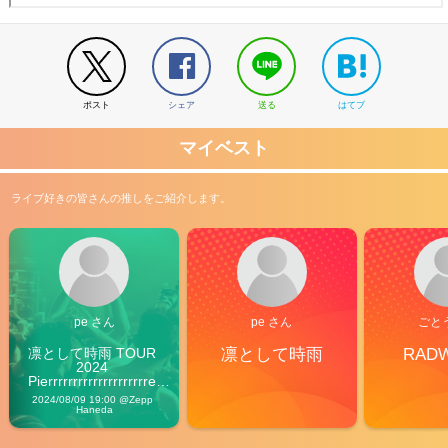
ポスト
シェア
送る
はてブ
マイベスト
ライブ好きの皆さんの推しをご紹介します。
pe さん
pe さん
ごと
凛として時雨 TOUR 
凛として時雨
RAD
2024 
Pierrrrrrrrrrrrrrrrrrrre 
Vibes
2024/08/09 19:00 @Zepp 
Haneda