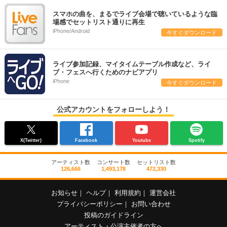
スマホの曲を、まるでライブ会場で聴いているような臨
場感でセットリスト通りに再生
iPhone/Android
今すぐダウンロード
ライブ参加記録、マイタイムテーブル作成など、ライ
ブ・フェスへ行くためのナビアプリ
iPhone
今すぐダウンロード
公式アカウントをフォローしよう！
X(Twitter)
Facebook
Youtube
Spotify
アーティスト数
コンサート数
セットリスト数
126,666
1,493,178
472,330
お知らせ
｜
ヘルプ
｜
利用規約
｜
運営会社
プライバシーポリシー
｜
お問い合わせ
投稿のガイドライン
アーティスト・公演主催者の方へ